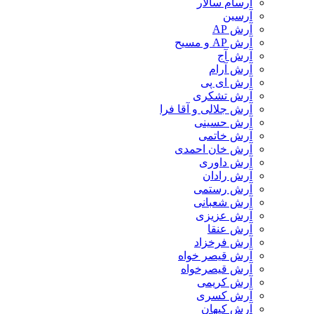
آرسام سالار
آرسین
آرش AP
آرش AP و مسیح
آرش آج
آرش آرام
آرش ای پی
آرش تشکری
آرش جلالی و آقا فرا
آرش حسینی
آرش خاتمی
آرش خان احمدی
آرش داوری
آرش رادان
آرش رستمى
آرش شعبانی
آرش عزیزی
آرش عنقا
آرش فرخزاد
آرش قیصر خواه
آرش قیصرخواه
آرش کریمی
آرش کسری
آرش کیهان