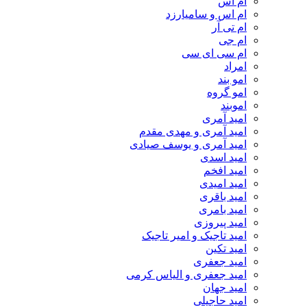
ام اس
ام اس و سامیارزد
ام تی آر
ام جی
ام سی ای سی
امراد
امو بند
امو گروه
اموبند
امید آمری
امید آمری و مهدی مقدم
امید آمری و یوسف صیادی
امید اسدی
امید افخم
امید امیدی
امید باقری
امید بامری
امید پیروزی
امید تاجیک و امیر تاجیک
امید تکین
امید جعفری
امید جعفری و الیاس کرمی
امید جهان
امید حاجیلی