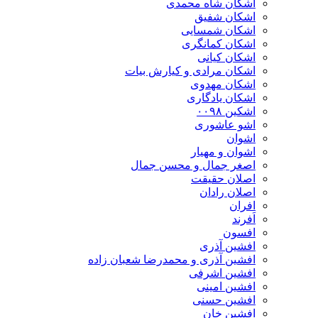
اشکان شاه محمدی
اشکان شفیق
اشکان شمسایی
اشکان‌ کمانگری
اشکان کیانی
اشکان مرادی و کیارش بیات
اشکان مهدوی
اشکان یادگاری
اشکین ۰۰۹۸
اشو عاشوری
اشوان
اشوان و مهیار
اصغر جمال و محسن جمال
اصلان حقیقت
اصلان رادان
افران
اَفرند
افسون
افشین آذری
افشین آذری و محمدرضا شعبان زاده
افشین اشرفی
افشین امینی
افشین حسنی
افشین خان