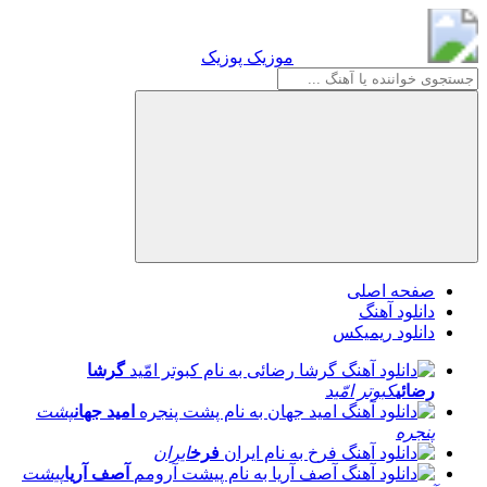
موزیک پوزیک
موزیک پوزیک
صفحه اصلی
دانلود آهنگ
دانلود ریمیکس
گرشا
رضائی
کبوتر امّید
امید جهان
پشت
پنجره
فرخ
ایران
آصف آریا
پیشت