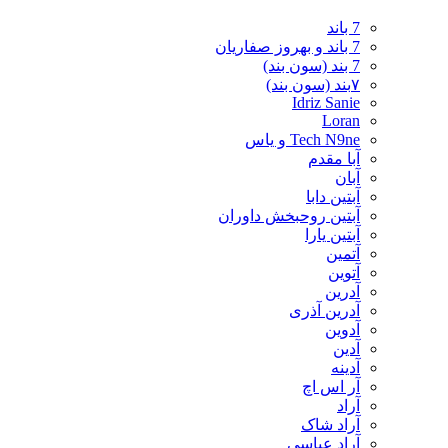
7 باند
7 باند و بهروز صفاریان
7 بند (سون بند)
۷بند (سون بند)
Idriz Sanie
Loran
Tech N9ne و یاس
آبا مقدم
آبان
آبتین دابا
آبتین روحبخش داوران
آبتین یارا
آتمین
آتوین
آدرین
آدرین آذری
آدوین
آدین
آدینه
آر اس اچ
آراد
آراد شاک
آراد عباسی