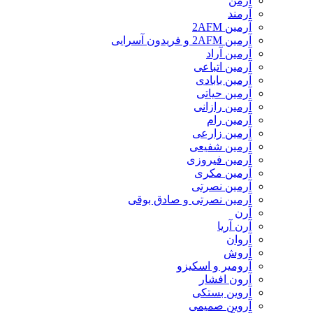
آرمن
آرمند
آرمین 2AFM
آرمین 2AFM و فریدون آسرایی
آرمین آراد
آرمین اتباعی
آرمین بابادی
آرمین حیاتی
آرمین رازانی
آرمین رام
آرمین زارعی
آرمین شفیعی
آرمین فیروزی
آرمین مکری
آرمین نصرتی
آرمین نصرتی و صادق بوقی
آرن
آرن آریا
آروان
آروش
آرومیر و اسکیزو
آرون افشار
آروین بستکی
آروین صمیمی