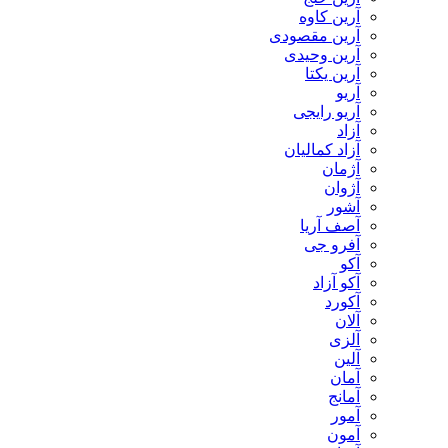
آرین کاوه
آرین مقصودی
آرین وحیدی
آرین یکتا
آریو
آریو رایجی
آزاد
آزاد کمالیان
آژمان
آژوان
آشور
آصف آریا
آفرو جی
آکو
آکو آزاد
آکورد
آلان
آلزی
آلین
آمان
آمانج
آمور
آمون