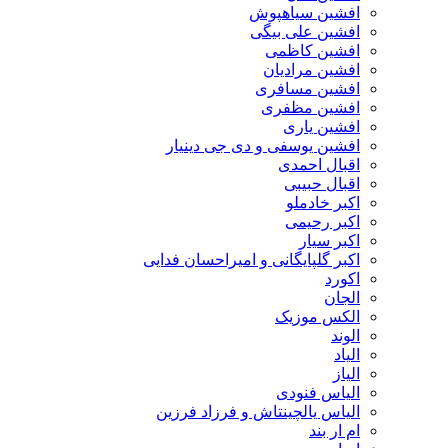
افشین سیاهپوش
افشین علی بیگی
افشین کاظمی
افشین مرادیان
افشین مسافری
افشین مظفری
افشین یاری
افشین یوسفی و دی جی دینیار
اقبال احمدی
اقبال حبیبی
اکبر خادملو
اکبر رحیمی
اکبر سیار
اکبر گلپایگانی و امیراحسان فدایی
اکورد
الجان
الکس موزیک
الوند
الیاد
الیاز
الیاس فنودی
الیاس یالچینتاش و فرزاد فرزین
ام‌ ار بند