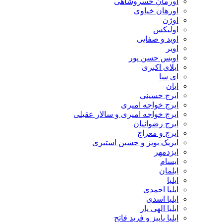
اورمان خسروشاهی
اورهان خیاوی
اوژن
اولیکس
اوید و صفایی
اویر
اویس حسن پور
ايلاى اكبرى
ای سا
ایان
ایرج حسینی
ایرج خواجه امیری
ایرج خواجه امیری و سالار عقیلی
ایرج رضوانیان
ایرج و معراج
ایریک بویز و حسین استیری
ایزدمهر
ایسام
ایلمان
ایلیا
ایلیا احمدی
ایلیا اسدی
ایلیا الهی یار
ایلیا پاییز و فربد فاتح