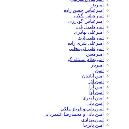
امیرض
امیرعباس حسن زاده
امیرعباس گلاب
امیرعباس گودرزی
امیرعلی ارباب
امیرعلی بهادری
امیرعلی پازند
امیرعلی شری زاده
امیرعلی کریمخانی
امیرمعین
امیرنظام مسئله گو
امیریار
امین
امین آبادیان
امین آذر
امین آرا
امین آوا
امین امیری
امین بانی
امین بانی و فرناز ملکی
امین بانی و محمدرضا علیمردانی
امین بهزادی
امین پابرجا