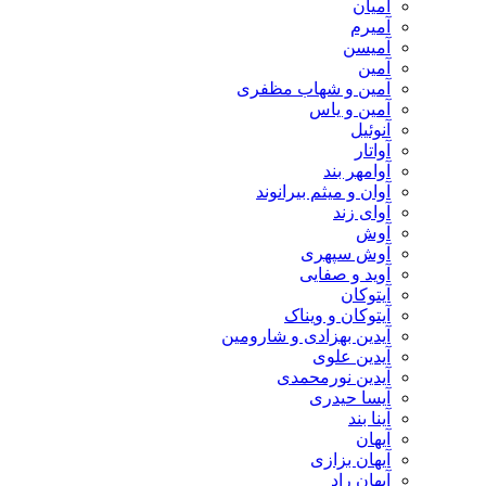
آمیان
آمیرم
آمیسن
آمین
آمین و شهاب مظفری
آمین و یاس
آنوئیل
آواتار
آوامهر بند
آوان و میثم بیرانوند
آوای زند
آوش
آوش سپهری
آوید و صفایی
آیتوکان
آیتوکان و ویناک
آیدین بهزادی و شارومین
آیدین علوی
آیدین نورمحمدی
آیسا حیدری
آینا بند
آیهان
آیهان بزازی
آیهان راد