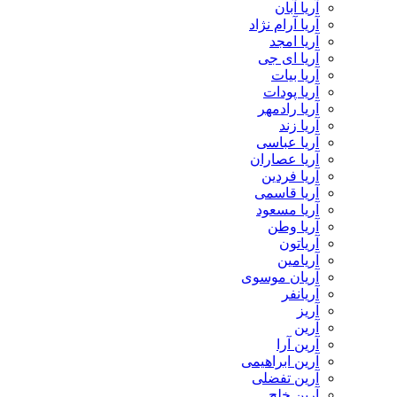
آریا آبان
آریا آرام نژاد
آریا امجد
آریا ای جی
آریا بیات
آریا پودات
آریا رادمهر
آریا زند
آریا عباسی
آریا عصاران
آریا فردین
آریا قاسمی
آریا مسعود
آریا وطن
آریاتون
آریامین
آریان موسوی
آریانفر
آریز
آرین
آرین آرا
آرین ابراهیمی
آرین تفضلی
آرین خلج