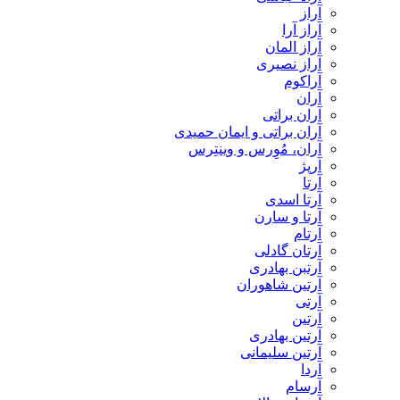
آراز
آراز آرا
آراز المان
آراز نصیری
آراکوم
آران
آران براتی
آران براتی و ایمان حمیدی
آران، مُوِرس و وینتِرس
آرپژ
آرتا
آرتا اسدی
آرتا و سارن
آرتام
آرتان گادلی
آرتبن بهادری
آرتين شاهوران
آرتی
آرتین
آرتین بهادری
آرتین سلیمانی
آردا
آرسام