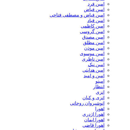
امین فرد
امین فیاض
امین فیاض و مصطفی فتاحی
امین قباد
امین کاظمی
امین گروسی
امین مصدق
امین مطلق
امین موذن
امین موسوی
امین ناظری
امین نیک
امین هدایتی
امین و امید
امینو
انتظار
انزی
انزی و کیان
انوشیروان روحانی
اهورا
اهورا اژدری
اهورا ایمان
اهورا قاضی