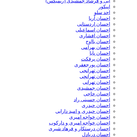
ابی و فرشاد جمشیدی (ریمیکس)
اپیکور
احد سلو
احسان آریا
احسان اردستانی
احسان اسماعیلی
احسان افشاری
احسان بااوج
احسان بهرامی
احسان پایا
احسان پرفکت
احسان پورجعفری
احسان تهرانجی
احسان تهرانچی
احسان تهرانی
احسان جمشیدی
احسان حاجی
احسان حسینی راد
احسان حیدری
احسان حیدری و امید دارابی
احسان خواجه امیری
احسان خواجه امیری و دارکوب
احسان درستكار و فرهاد شيرى
احسان دریادل