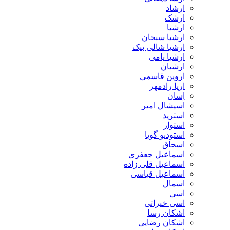
ارشاد
ارشک
ارشیا
ارشیا سبحان
ارشیا شالی بیک
ارشیا یامی
ارشیان
اروین قاسمی
اریا رادمهر
اِسان
اسپشال امیر
استرید
استوار
استودیو گویا
اسحاق
اسماعیل جعفری
اسماعیل قلی زاده
اسماعیل قیاسی
اسمال
اسی
اسی خیراتی
اشکان رسا
اشکان رضایی