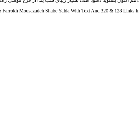
م اکنون بشنوید دانلود آهنگ بسیار زیبای شب یلدا از فرخ موسی زاده با
Farrokh Mousazadeh Shabe Yalda With Text And 320 & 128 Links In