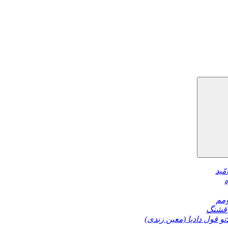
مّید
مم
قشنگ
تو قول دادیا (معین زندی)