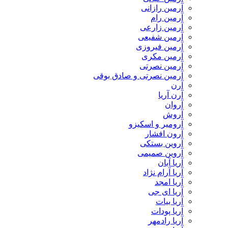
آرمین رازانی
آرمین رام
آرمین زارعی
آرمین شفیعی
آرمین فیروزی
آرمین مکری
آرمین نصرتی
آرمین نصرتی و صادق بوقی
آرن
آرن آریا
آروان
آروش
آرومیر و اسکیزو
آرون افشار
آروین بستکی
آروین صمیمی
آریا آبان
آریا آرام نژاد
آریا امجد
آریا ای جی
آریا بیات
آریا پودات
آریا رادمهر