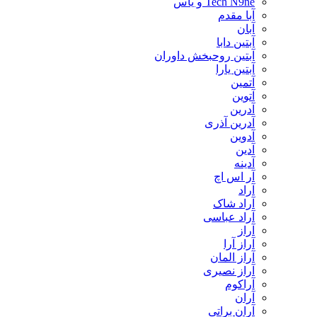
Tech N9ne و یاس
آبا مقدم
آبان
آبتین دابا
آبتین روحبخش داوران
آبتین یارا
آتمین
آتوین
آدرین
آدرین آذری
آدوین
آدین
آدینه
آر اس اچ
آراد
آراد شاک
آراد عباسی
آراز
آراز آرا
آراز المان
آراز نصیری
آراکوم
آران
آران براتی