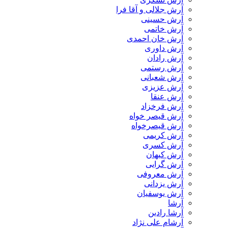
آرش جلالی و آقا فرا
آرش حسینی
آرش خاتمی
آرش خان احمدی
آرش داوری
آرش رادان
آرش رستمى
آرش شعبانی
آرش عزیزی
آرش عنقا
آرش فرخزاد
آرش قیصر خواه
آرش قیصرخواه
آرش کریمی
آرش کسری
آرش کیهان
آرش گرایی
آرش معروفی
آرش یزدانی
آرش یوسفیان
آرشا
آرشا رادین
آرشام علی نژاد