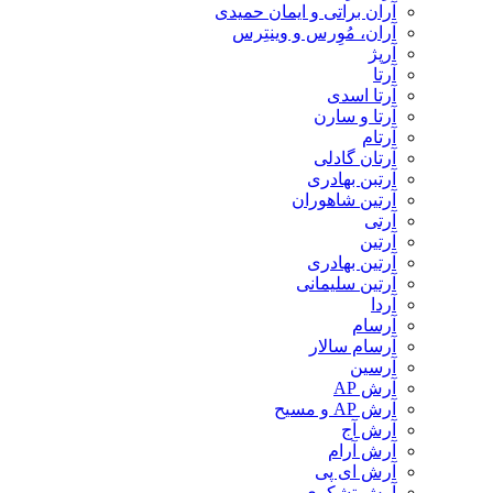
آران براتی و ایمان حمیدی
آران، مُوِرس و وینتِرس
آرپژ
آرتا
آرتا اسدی
آرتا و سارن
آرتام
آرتان گادلی
آرتبن بهادری
آرتين شاهوران
آرتی
آرتین
آرتین بهادری
آرتین سلیمانی
آردا
آرسام
آرسام سالار
آرسین
آرش AP
آرش AP و مسیح
آرش آج
آرش آرام
آرش ای پی
آرش تشکری