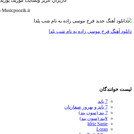
کاربران عزیز وبسایت موزیک پوزیک ه
 Musicpoozik.ir
دانلود آهنگ فرخ موسی زاده به نام شب یلدا
لیست خوانندگان
7 باند
7 باند و بهروز صفاریان
7 بند (سون بند)
۷بند (سون بند)
Idriz Sanie
Loran