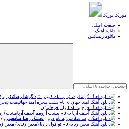
موزیک پوزیک
موزیک پوزیک
صفحه اصلی
دانلود آهنگ
دانلود ریمیکس
گرشا رضائی
کبوتر ا
امید جهان
پشت پنجره
فرخ
ایران
آصف آریا
پیشت آرو
رضا صادقی
دروغ 
معین زد