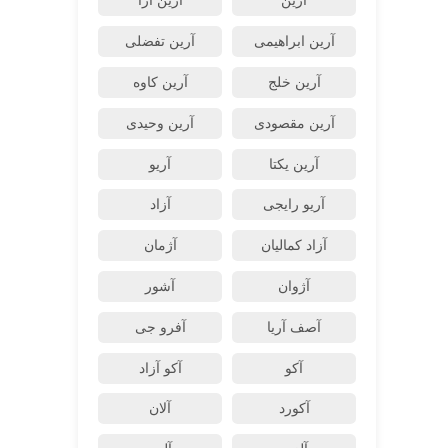
آرین
آرین آرا
آرین ابراهیمی
آرین تفضلی
آرین خلج
آرین کاوه
آرین مقصودی
آرین وحیدی
آرین یکتا
آریو
آریو رایجی
آزاد
آزاد کمالیان
آژمان
آژوان
آشور
آصف آریا
آفرو جی
آکو
آکو آزاد
آکورد
آلان