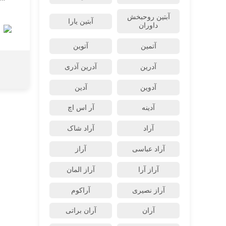
آبتین روحبخش
آبتین یارا
داوران
آتمین
آتوین
آدرین
آدرین آذری
آدوین
آدین
آدینه
آر اس اچ
آراد
آراد شاک
آراد عباسی
آراز
آراز آرا
آراز المان
آراز نصیری
آراکوم
آران
آران براتی