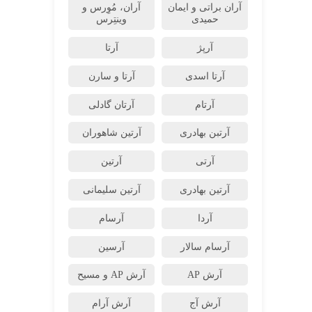
آران براتی و ایمان
آران، مُوِرس و
حمیدی
وینتِرس
آرپژ
آرتا
آرتا اسدی
آرتا و سارن
آرتام
آرتان گادلی
آرتبن بهادری
آرتين شاهوران
آرتی
آرتین
آرتین بهادری
آرتین سلیمانی
آردا
آرسام
آرسام سالار
آرسین
آرش AP
آرش AP و مسیح
آرش آج
آرش آرام