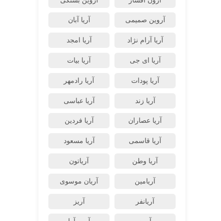
آرون افشار
آروین بستکی
آروین صمیمی
آریا آبان
آریا آرام نژاد
آریا امجد
آریا ای جی
آریا بیات
آریا پودات
آریا رادمهر
آریا زند
آریا عباسی
آریا عصاران
آریا فردین
آریا قاسمی
آریا مسعود
آریا وطن
آریاتون
آریامین
آریان موسوی
آریانفر
آریز