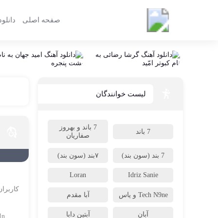
صفحه اصلی
دانلود
موزیک پوزیک
لیست خوانندگان
7 باند و بهروز
7 باند
صفاریان
7 بند (سون بند)
۷بند (سون بند)
Loran
Idriz Sanie
کاربران
Tech N9ne و یاس
آبا مقدم
آبان
آبتین دابا
In