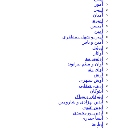
آمور
آمون
آمیان
آمیرم
آمیسن
آمین
آمین و شهاب مظفری
آمین و یاس
آنوئیل
آواتار
آوامهر بند
آوان و میثم بیرانوند
آوای زند
آوش
آوش سپهری
آوید و صفایی
آیتوکان
آیتوکان و ویناک
آیدین بهزادی و شارومین
آیدین علوی
آیدین نورمحمدی
آیسا حیدری
آینا بند