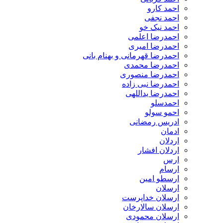
احمد کارو
احمد نجفی
احمد نیک خو
احمدرضا اعلمی
احمدرضا امیری
احمدرضا قهرمانی و بهنام بانی
احمدرضا محمدی
احمدرضا منصوری
احمدرضا نبی زاده
احمدرضا یداللهی
احمدسلو
احمو سولو
ادریس رمضانی
ادمان
اردلان
اردلان افشار
ارس
ارسام
ارسطو امین
ارسلان
ارسلان خداپرست
ارسلان سالارخان
ارسلان محمودی