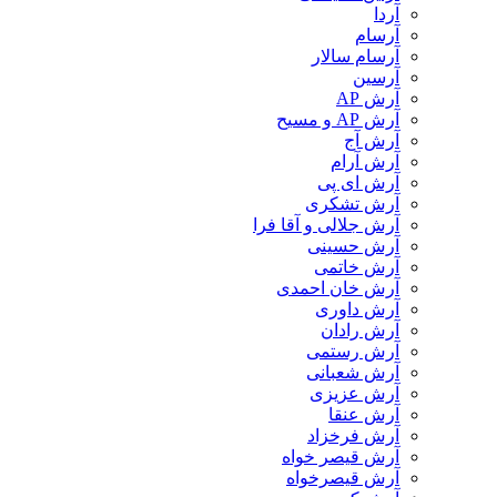
آردا
آرسام
آرسام سالار
آرسین
آرش AP
آرش AP و مسیح
آرش آج
آرش آرام
آرش ای پی
آرش تشکری
آرش جلالی و آقا فرا
آرش حسینی
آرش خاتمی
آرش خان احمدی
آرش داوری
آرش رادان
آرش رستمى
آرش شعبانی
آرش عزیزی
آرش عنقا
آرش فرخزاد
آرش قیصر خواه
آرش قیصرخواه