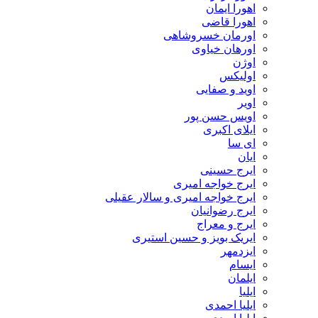
اهورا ایمان
اهورا قاضی
اورمان خسروشاهی
اورهان خیاوی
اوژن
اولیکس
اوید و صفایی
اویر
اویس حسن پور
ايلاى اكبرى
ای سا
ایان
ایرج حسینی
ایرج خواجه امیری
ایرج خواجه امیری و سالار عقیلی
ایرج رضوانیان
ایرج و معراج
ایریک بویز و حسین استیری
ایزدمهر
ایسام
ایلمان
ایلیا
ایلیا احمدی