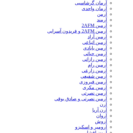
آرمان گرشاسبی
آرمان واحدی
آرمن
آرمند
آرمین 2AFM
آرمین 2AFM و فریدون آسرایی
آرمین آراد
آرمین اتباعی
آرمین بابادی
آرمین حیاتی
آرمین رازانی
آرمین رام
آرمین زارعی
آرمین شفیعی
آرمین فیروزی
آرمین مکری
آرمین نصرتی
آرمین نصرتی و صادق بوقی
آرن
آرن آریا
آروان
آروش
آرومیر و اسکیزو
آرون افشار