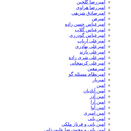
امیررضا گلچین
امیررضا هراوی
امیرصادق شریفی
امیرض
امیرعباس حسن زاده
امیرعباس گلاب
امیرعباس گودرزی
امیرعلی ارباب
امیرعلی بهادری
امیرعلی پازند
امیرعلی شری زاده
امیرعلی کریمخانی
امیرمعین
امیرنظام مسئله گو
امیریار
امین
امین آبادیان
امین آذر
امین آرا
امین آوا
امین امیری
امین بانی
امین بانی و فرناز ملکی
امین بانی و محمدرضا علیمردانی