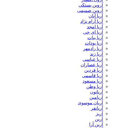
آروین بستکی
آروین صمیمی
آریا آبان
آریا آرام نژاد
آریا امجد
آریا ای جی
آریا بیات
آریا پودات
آریا رادمهر
آریا زند
آریا عباسی
آریا عصاران
آریا فردین
آریا قاسمی
آریا مسعود
آریا وطن
آریاتون
آریامین
آریان موسوی
آریانفر
آریز
آرین
آرین آرا