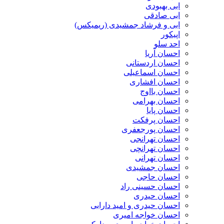
ابی بهبودی
ابی صادقی
ابی و فرشاد جمشیدی (ریمیکس)
اپیکور
احد سلو
احسان آریا
احسان اردستانی
احسان اسماعیلی
احسان افشاری
احسان بااوج
احسان بهرامی
احسان پایا
احسان پرفکت
احسان پورجعفری
احسان تهرانجی
احسان تهرانچی
احسان تهرانی
احسان جمشیدی
احسان حاجی
احسان حسینی راد
احسان حیدری
احسان حیدری و امید دارابی
احسان خواجه امیری