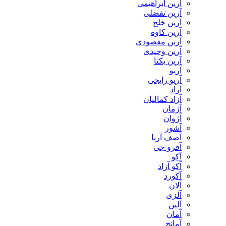
آرین ابراهیمی
آرین تفضلی
آرین خلج
آرین کاوه
آرین مقصودی
آرین وحیدی
آرین یکتا
آریو
آریو رایجی
آزاد
آزاد کمالیان
آژمان
آژوان
آشور
آصف آریا
آفرو جی
آکو
آکو آزاد
آکورد
آلان
آلزی
آلین
آمان
آمانج