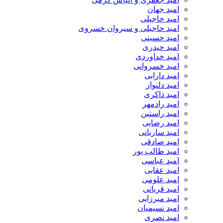
امید جهان
امید حاجیلی
امید حاجیلی و سیروان خسروی
امید حسینی
امید حیدری
امید خداوردی
امید خسروانی
امید دارابی
امید دلنواز
امید ذاکری
امید رادمهر
امید راستین
امید رضایی
امید ساربانی
امید صادقی
امید طالب پور
امید عباسی
امید عقابی
امید علومی
امید قربانی
امید میرزایی
امید نسیمیان
امید نصری