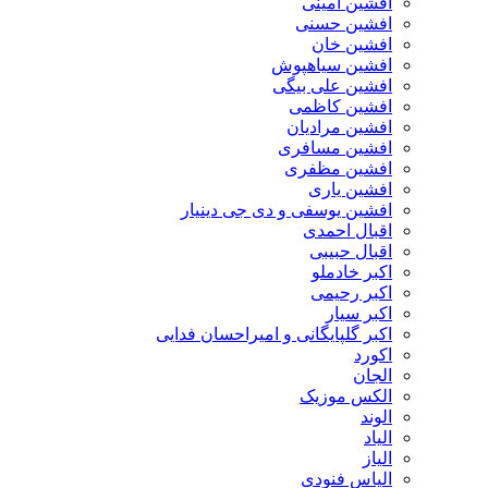
افشین امینی
افشین حسنی
افشین خان
افشین سیاهپوش
افشین علی بیگی
افشین کاظمی
افشین مرادیان
افشین مسافری
افشین مظفری
افشین یاری
افشین یوسفی و دی جی دینیار
اقبال احمدی
اقبال حبیبی
اکبر خادملو
اکبر رحیمی
اکبر سیار
اکبر گلپایگانی و امیراحسان فدایی
اکورد
الجان
الکس موزیک
الوند
الیاد
الیاز
الیاس فنودی