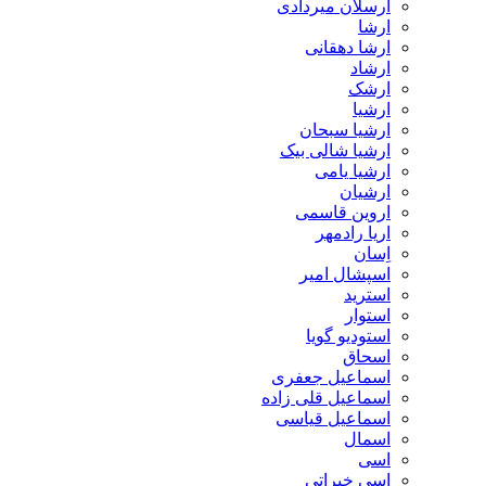
ارسلان میردادی
ارشا
ارشا دهقانی
ارشاد
ارشک
ارشیا
ارشیا سبحان
ارشیا شالی بیک
ارشیا یامی
ارشیان
اروین قاسمی
اریا رادمهر
اِسان
اسپشال امیر
استرید
استوار
استودیو گویا
اسحاق
اسماعیل جعفری
اسماعیل قلی زاده
اسماعیل قیاسی
اسمال
اسی
اسی خیراتی