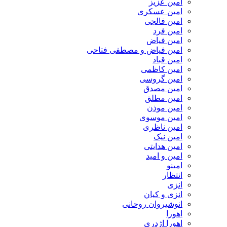
امین عزیز
امین عسکری
امین فالجی
امین فرد
امین فیاض
امین فیاض و مصطفی فتاحی
امین قباد
امین کاظمی
امین گروسی
امین مصدق
امین مطلق
امین موذن
امین موسوی
امین ناظری
امین نیک
امین هدایتی
امین و امید
امینو
انتظار
انزی
انزی و کیان
انوشیروان روحانی
اهورا
اهورا اژدری