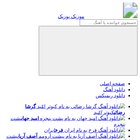
موزیک پوزیک
موزیک پوزیک
صفحه اصلی
دانلود آهنگ
دانلود ریمیکس
گرشا
رضائی
کبوتر امّید
امید جهان
پشت
پنجره
فرخ
ایران
آصف آریا
پیشت