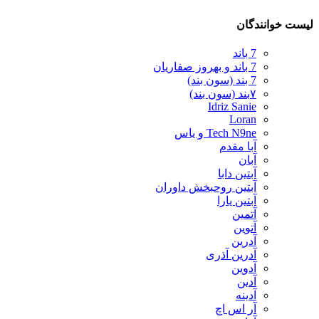
لیست خوانندگان
7 باند
7 باند و بهروز صفاریان
7 بند (سون بند)
۷بند (سون بند)
Idriz Sanie
Loran
Tech N9ne و یاس
آبا مقدم
آبان
آبتین دابا
آبتین روحبخش داوران
آبتین یارا
آتمین
آتوین
آدرین
آدرین آذری
آدوین
آدین
آدینه
آر اس اچ