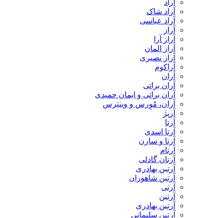
آراد
آراد شاک
آراد عباسی
آراز
آراز آرا
آراز المان
آراز نصیری
آراکوم
آران
آران براتی
آران براتی و ایمان حمیدی
آران، مُوِرس و وینتِرس
آرپژ
آرتا
آرتا اسدی
آرتا و سارن
آرتام
آرتان گادلی
آرتبن بهادری
آرتين شاهوران
آرتی
آرتین
آرتین بهادری
آرتین سلیمانی