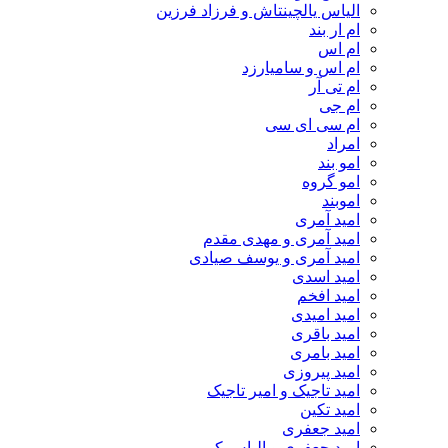
الیاس یالچینتاش و فرزاد فرزین
ام‌ ار بند
ام اس
ام اس و سامیارزد
ام تی آر
ام جی
ام سی ای سی
امراد
امو بند
امو گروه
اموبند
امید آمری
امید آمری و مهدی مقدم
امید آمری و یوسف صیادی
امید اسدی
امید افخم
امید امیدی
امید باقری
امید بامری
امید پیروزی
امید تاجیک و امیر تاجیک
امید تکین
امید جعفری
امید جعفری و الیاس کرمی