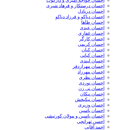
احسان خواجه امیری و دارکوب
احسان درستكار و فرهاد شيرى
احسان دریادل
احسان دیاکو و فرزاد دیاکو
احسان طاها
احسان عبدی
احسان غفاری
احسان کارگر
احسان کریمی
احسان کیان
احسان کیانی
احسان لیندی
احسان مهرازدفر
احسان مهرزاد
احسان نظری
احسان نوردی
احسان نی زن
احسان نیکان
احسان نیکبخش
احسان وزیری
احسان یاسین
احسان یاسین و مولان کورتیشی
احسن تهرانچی
احمد آقایی