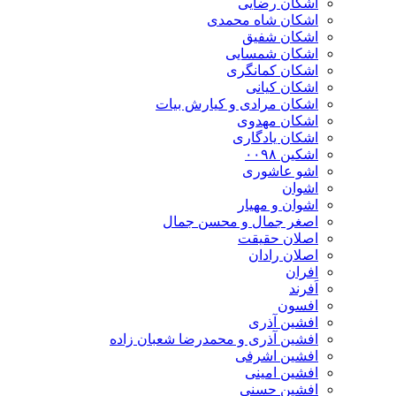
اشکان رضایی
اشکان شاه محمدی
اشکان شفیق
اشکان شمسایی
اشکان‌ کمانگری
اشکان کیانی
اشکان مرادی و کیارش بیات
اشکان مهدوی
اشکان یادگاری
اشکین ۰۰۹۸
اشو عاشوری
اشوان
اشوان و مهیار
اصغر جمال و محسن جمال
اصلان حقیقت
اصلان رادان
افران
اَفرند
افسون
افشین آذری
افشین آذری و محمدرضا شعبان زاده
افشین اشرفی
افشین امینی
افشین حسنی