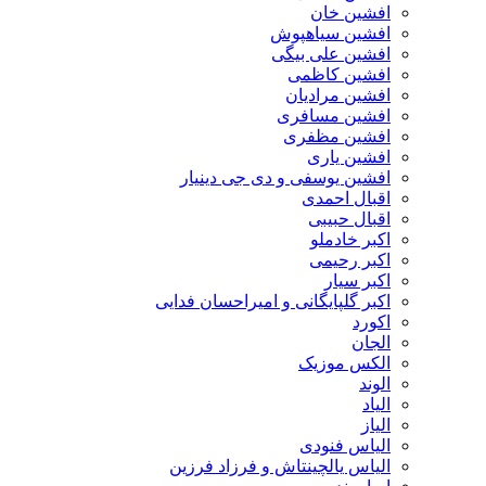
افشین خان
افشین سیاهپوش
افشین علی بیگی
افشین کاظمی
افشین مرادیان
افشین مسافری
افشین مظفری
افشین یاری
افشین یوسفی و دی جی دینیار
اقبال احمدی
اقبال حبیبی
اکبر خادملو
اکبر رحیمی
اکبر سیار
اکبر گلپایگانی و امیراحسان فدایی
اکورد
الجان
الکس موزیک
الوند
الیاد
الیاز
الیاس فنودی
الیاس یالچینتاش و فرزاد فرزین