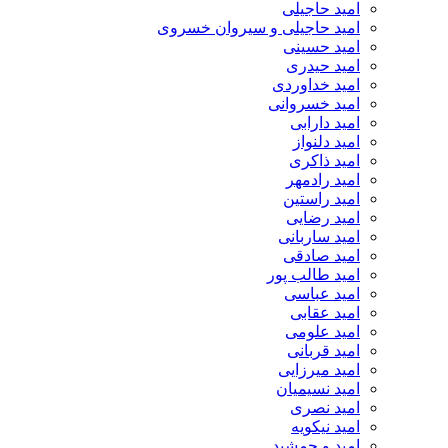
امید حاجیلی
امید حاجیلی و سیروان خسروی
امید حسینی
امید حیدری
امید خداوردی
امید خسروانی
امید دارابی
امید دلنواز
امید ذاکری
امید رادمهر
امید راستین
امید رضایی
امید ساربانی
امید صادقی
امید طالب پور
امید عباسی
امید عقابی
امید علومی
امید قربانی
امید میرزایی
امید نسیمیان
امید نصری
امید نیکویه
امید و جمشید