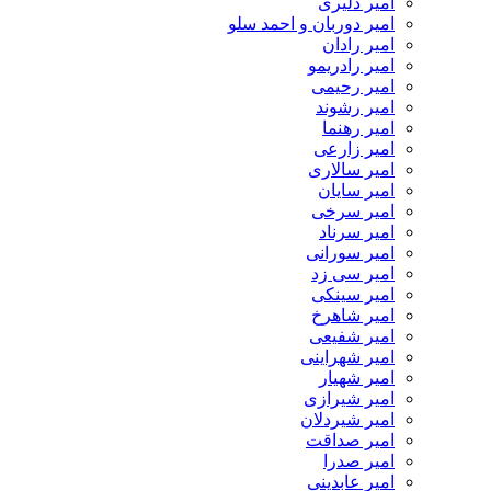
امیر دلیری
امیر دوربان و احمد سلو
امیر رادان
امیر رادریمو
امیر رحیمی
امیر رشوند
امیر رهنما
امیر زارعی
امیر سالاری
امیر سایان
امیر سرخی
امیر سرناد
امیر سورانی
امیر سی زد
امیر سینکی
امیر شاهرخ
امیر شفیعی
امیر شهراینی
امیر شهیار
امیر شیرازی
امیر شیردلان
امیر صداقت
امیر صدرا
امیر عابدینی