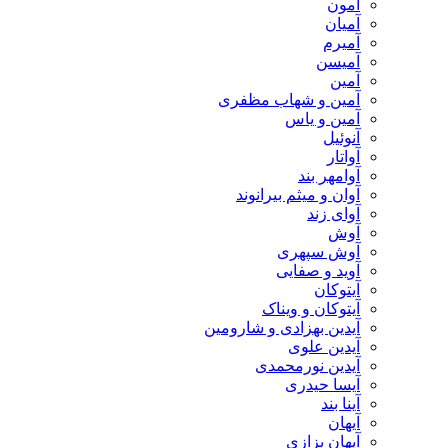
آمون
آمیان
آمیرم
آمیسن
آمین
آمین و شهاب مظفری
آمین و یاس
آنوئیل
آواتار
آوامهر بند
آوان و میثم بیرانوند
آوای زند
آوش
آوش سپهری
آوید و صفایی
آیتوکان
آیتوکان و ویناک
آیدین بهزادی و شارومین
آیدین علوی
آیدین نورمحمدی
آیسا حیدری
آینا بند
آیهان
آیهان بزازی