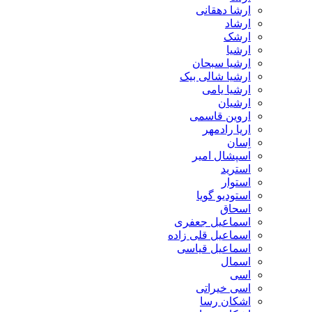
ارشا دهقانی
ارشاد
ارشک
ارشیا
ارشیا سبحان
ارشیا شالی بیک
ارشیا یامی
ارشیان
اروین قاسمی
اریا رادمهر
اِسان
اسپشال امیر
استرید
استوار
استودیو گویا
اسحاق
اسماعیل جعفری
اسماعیل قلی زاده
اسماعیل قیاسی
اسمال
اسی
اسی خیراتی
اشکان رسا