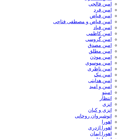
امین فالجی
امین فرد
امین فیاض
امین فیاض و مصطفی فتاحی
امین قباد
امین کاظمی
امین گروسی
امین مصدق
امین مطلق
امین موذن
امین موسوی
امین ناظری
امین نیک
امین هدایتی
امین و امید
امینو
انتظار
انزی
انزی و کیان
انوشیروان روحانی
اهورا
اهورا اژدری
اهورا ایمان