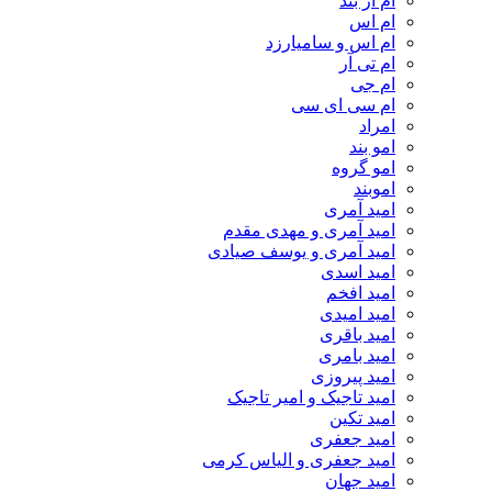
ام‌ ار بند
ام اس
ام اس و سامیارزد
ام تی آر
ام جی
ام سی ای سی
امراد
امو بند
امو گروه
اموبند
امید آمری
امید آمری و مهدی مقدم
امید آمری و یوسف صیادی
امید اسدی
امید افخم
امید امیدی
امید باقری
امید بامری
امید پیروزی
امید تاجیک و امیر تاجیک
امید تکین
امید جعفری
امید جعفری و الیاس کرمی
امید جهان