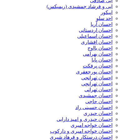
ابی صادقی
ابی و فرشاد جمشیدی (ریمیکس)
اپیکور
احد سلو
احسان آریا
احسان اردستانی
احسان اسماعیلی
احسان افشاری
احسان بااوج
احسان بهرامی
احسان پایا
احسان پرفکت
احسان پورجعفری
احسان تهرانجی
احسان تهرانچی
احسان تهرانی
احسان جمشیدی
احسان حاجی
احسان حسینی راد
احسان حیدری
احسان حیدری و امید دارابی
احسان خواجه امیری
احسان خواجه امیری و دارکوب
احسان درستكار و فرهاد شيرى