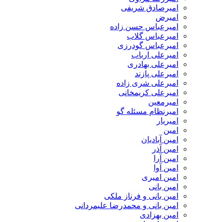
امیرصادق شریفی
امیرض
امیرعباس حسن زاده
امیرعباس گلاب
امیرعباس گودرزی
امیرعلی ارباب
امیرعلی بهادری
امیرعلی پازند
امیرعلی شری زاده
امیرعلی کریمخانی
امیرمعین
امیرنظام مسئله گو
امیریار
امین
امین آبادیان
امین آذر
امین آرا
امین آوا
امین امیری
امین بانی
امین بانی و فرناز ملکی
امین بانی و محمدرضا علیمردانی
امین بهزادی