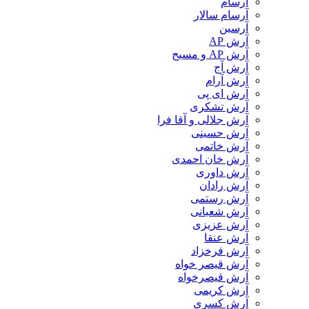
آرسام
آرسام سالار
آرسین
آرش AP
آرش AP و مسیح
آرش آج
آرش آرام
آرش ای پی
آرش تشکری
آرش جلالی و آقا فرا
آرش حسینی
آرش خاتمی
آرش خان احمدی
آرش داوری
آرش رادان
آرش رستمى
آرش شعبانی
آرش عزیزی
آرش عنقا
آرش فرخزاد
آرش قیصر خواه
آرش قیصرخواه
آرش کریمی
آرش کسری