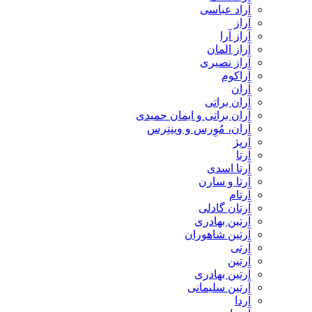
آراد عباسی
آراز
آراز آرا
آراز المان
آراز نصیری
آراکوم
آران
آران براتی
آران براتی و ایمان حمیدی
آران، مُوِرس و وینتِرس
آرپژ
آرتا
آرتا اسدی
آرتا و سارن
آرتام
آرتان گادلی
آرتبن بهادری
آرتين شاهوران
آرتی
آرتین
آرتین بهادری
آرتین سلیمانی
آردا