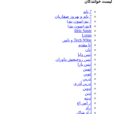
لیست خوانندگان
7 باند
7 باند و بهروز صفاریان
7 بند (سون بند)
۷بند (سون بند)
Idriz Sanie
Loran
Tech N9ne و یاس
آبا مقدم
آبان
آبتین دابا
آبتین روحبخش داوران
آبتین یارا
آتمین
آتوین
آدرین
آدرین آذری
آدوین
آدین
آدینه
آر اس اچ
آراد
آراد شاک