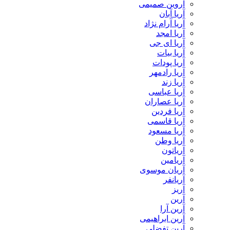
آروین صمیمی
آریا آبان
آریا آرام نژاد
آریا امجد
آریا ای جی
آریا بیات
آریا پودات
آریا رادمهر
آریا زند
آریا عباسی
آریا عصاران
آریا فردین
آریا قاسمی
آریا مسعود
آریا وطن
آریاتون
آریامین
آریان موسوی
آریانفر
آریز
آرین
آرین آرا
آرین ابراهیمی
آرین تفضلی