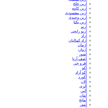
آرین خلج
آرین کاوه
آرین مقصودی
آرین وحیدی
آرین یکتا
آریو
آریو رایجی
آزاد
آزاد کمالیان
آژمان
آژوان
آشور
آصف آریا
آفرو جی
آکو
آکو آزاد
آکورد
آلان
آلزی
آلین
آمان
آمانج
آمور