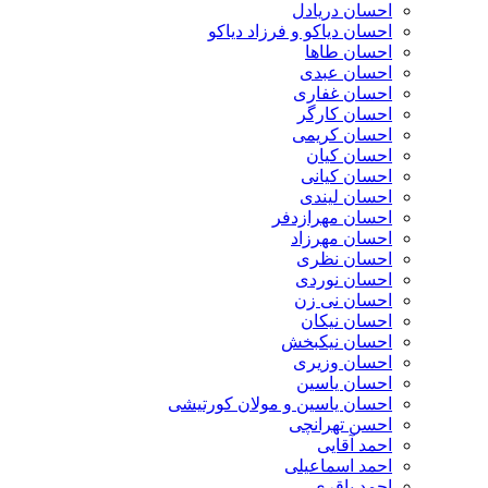
احسان دریادل
احسان دیاکو و فرزاد دیاکو
احسان طاها
احسان عبدی
احسان غفاری
احسان کارگر
احسان کریمی
احسان کیان
احسان کیانی
احسان لیندی
احسان مهرازدفر
احسان مهرزاد
احسان نظری
احسان نوردی
احسان نی زن
احسان نیکان
احسان نیکبخش
احسان وزیری
احسان یاسین
احسان یاسین و مولان کورتیشی
احسن تهرانچی
احمد آقایی
احمد اسماعیلی
احمد باقری