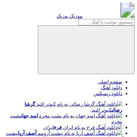
موزیک پوزیک
موزیک پوزیک
صفحه اصلی
دانلود آهنگ
دانلود ریمیکس
گرشا
رضائی
کبوتر امّید
امید جهان
پشت
پنجره
فرخ
ایران
آصف آریا
پیشت