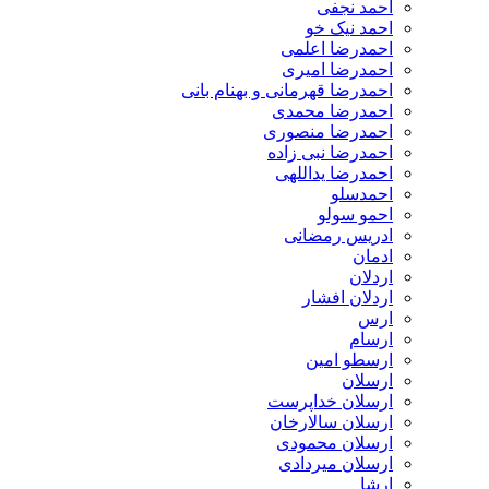
احمد نجفی
احمد نیک خو
احمدرضا اعلمی
احمدرضا امیری
احمدرضا قهرمانی و بهنام بانی
احمدرضا محمدی
احمدرضا منصوری
احمدرضا نبی زاده
احمدرضا یداللهی
احمدسلو
احمو سولو
ادریس رمضانی
ادمان
اردلان
اردلان افشار
ارس
ارسام
ارسطو امین
ارسلان
ارسلان خداپرست
ارسلان سالارخان
ارسلان محمودی
ارسلان میردادی
ارشا