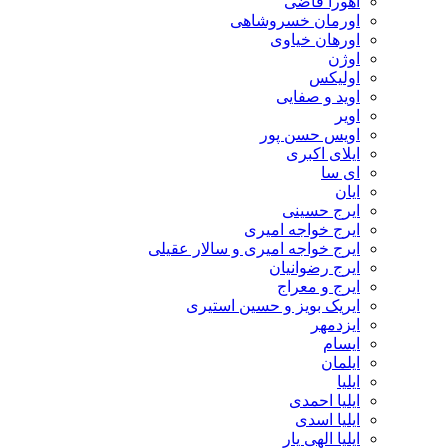
اهورا قاضی
اورمان خسروشاهی
اورهان خیاوی
اوژن
اولیکس
اوید و صفایی
اویر
اویس حسن پور
ايلاى اكبرى
ای سا
ایان
ایرج حسینی
ایرج خواجه امیری
ایرج خواجه امیری و سالار عقیلی
ایرج رضوانیان
ایرج و معراج
ایریک بویز و حسین استیری
ایزدمهر
ایسام
ایلمان
ایلیا
ایلیا احمدی
ایلیا اسدی
ایلیا الهی یار