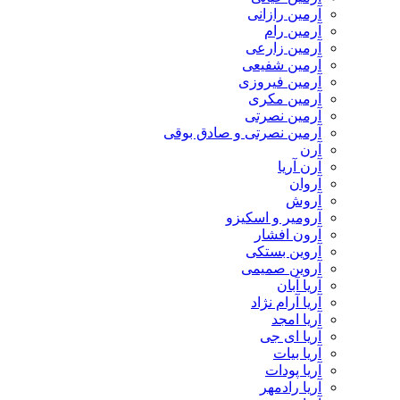
آرمین رازانی
آرمین رام
آرمین زارعی
آرمین شفیعی
آرمین فیروزی
آرمین مکری
آرمین نصرتی
آرمین نصرتی و صادق بوقی
آرن
آرن آریا
آروان
آروش
آرومیر و اسکیزو
آرون افشار
آروین بستکی
آروین صمیمی
آریا آبان
آریا آرام نژاد
آریا امجد
آریا ای جی
آریا بیات
آریا پودات
آریا رادمهر