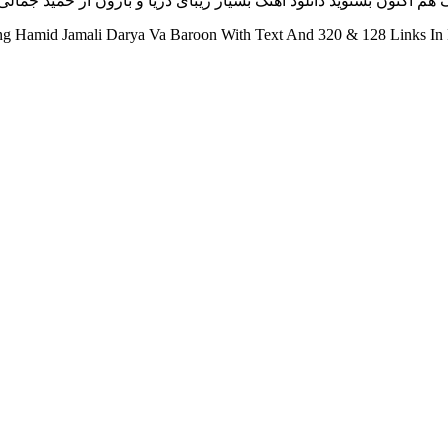
 اکنون بشنوید دانلود آهنگ بسیار زیبای دریا و بارون از حمید جمالی با
 Hamid Jamali Darya Va Baroon With Text And 320 & 128 Links In 