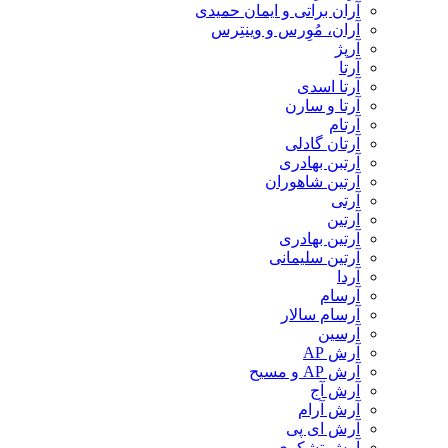
آران براتی و ایمان حمیدی
آران، مُوِرس و وینتِرس
آرپژ
آرتا
آرتا اسدی
آرتا و سارن
آرتام
آرتان گادلی
آرتبن بهادری
آرتين شاهوران
آرتی
آرتین
آرتین بهادری
آرتین سلیمانی
آردا
آرسام
آرسام سالار
آرسین
آرش AP
آرش AP و مسیح
آرش آج
آرش آرام
آرش ای پی
آرش تشکری