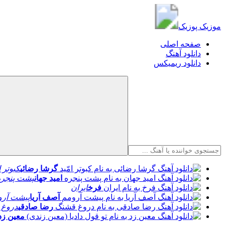
موزیک پوزیک
موزیک پوزیک
صفحه اصلی
دانلود آهنگ
دانلود ریمیکس
گرشا رضائی
کبوتر ا
امید جهان
پشت پنجره
فرخ
ایران
آصف آریا
پیشت آرو
رضا صادقی
دروغ 
معین زد