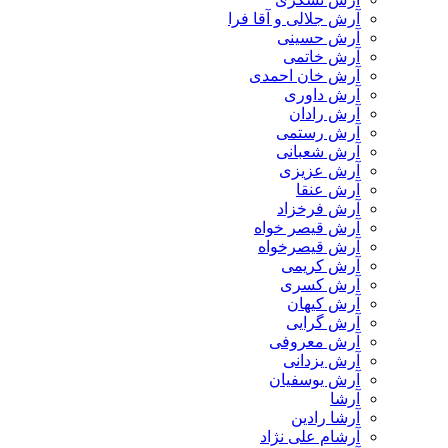
آرش جلالی و آقا فرا
آرش حسینی
آرش خاتمی
آرش خان احمدی
آرش داوری
آرش رادان
آرش رستمى
آرش شعبانی
آرش عزیزی
آرش عنقا
آرش فرخزاد
آرش قیصر خواه
آرش قیصرخواه
آرش کریمی
آرش کسری
آرش کیهان
آرش گرایی
آرش معروفی
آرش یزدانی
آرش یوسفیان
آرشا
آرشا رادین
آرشام علی نژاد