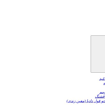
مّید
مم
قشنگ
تو قول دادیا (معین زندی)