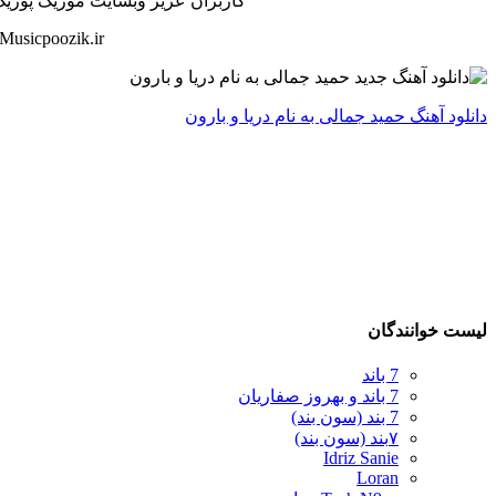
کاربران عزیز وبسایت موزیک پوزیک هم
Musicpoozik.ir
دانلود آهنگ حمید جمالی به نام دریا و بارون
لیست خوانندگان
7 باند
7 باند و بهروز صفاریان
7 بند (سون بند)
۷بند (سون بند)
Idriz Sanie
Loran