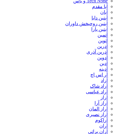
Tech N9ne و یاس
آبا مقدم
آبان
آبتین دابا
آبتین روحبخش داوران
آبتین یارا
آتمین
آتوین
آدرین
آدرین آذری
آدوین
آدین
آدینه
آر اس اچ
آراد
آراد شاک
آراد عباسی
آراز
آراز آرا
آراز المان
آراز نصیری
آراکوم
آران
آران براتی