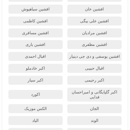
افشین خان
افشین سیاهپوش
افشین علی بیگی
افشین کاظمی
افشین مرادیان
افشین مسافری
افشین مظفری
افشین یاری
افشین یوسفی و دی جی دینیار
اقبال احمدی
اقبال حبیبی
اکبر خادملو
اکبر رحیمی
اکبر سیار
اکبر گلپایگانی و امیراحسان
اکورد
فدایی
الجان
الکس موزیک
الوند
الیاد