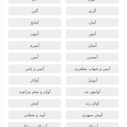
آلزی
آلین
آمان
آمانج
آمور
آمون
آمیان
آمیرم
آمیسن
آمین
آمین و شهاب مظفری
آمین و یاس
آنوئیل
آواتار
آوامهر بند
آوان و میثم بیرانوند
آوای زند
آوش
آوش سپهری
آوید و صفایی
آیتوکان
آیتوکان و ویناک