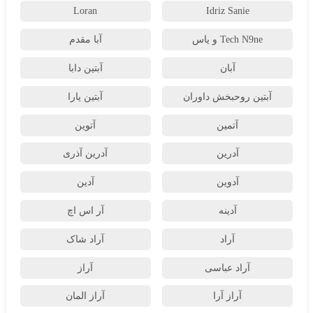
Loran
Idriz Sanie
Tech N9ne و یاس
آبا مقدم
آبان
آبتین دابا
آبتین روحبخش داوران
آبتین یارا
آتمین
آتوین
آدرین
آدرین آذری
آدوین
آدین
آدینه
آر اس اچ
آراد
آراد شاک
آراد عباسی
آراز
آراز آرا
آراز المان