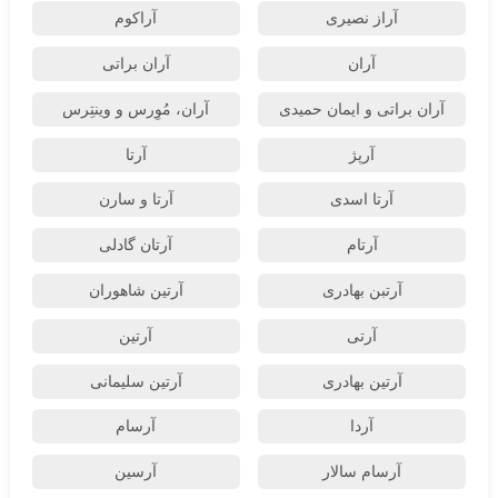
آراز نصیری
آراکوم
آران
آران براتی
آران براتی و ایمان حمیدی
آران، مُوِرس و وینتِرس
آرپژ
آرتا
آرتا اسدی
آرتا و سارن
آرتام
آرتان گادلی
آرتبن بهادری
آرتين شاهوران
آرتی
آرتین
آرتین بهادری
آرتین سلیمانی
آردا
آرسام
آرسام سالار
آرسین