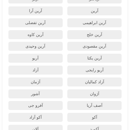
آرین
آرین آرا
آرین ابراهیمی
آرین تفضلی
آرین خلج
آرین کاوه
آرین مقصودی
آرین وحیدی
آرین یکتا
آریو
آریو رایجی
آزاد
آزاد کمالیان
آژمان
آژوان
آشور
آصف آریا
آفرو جی
آکو
آکو آزاد
آکورد
آلان