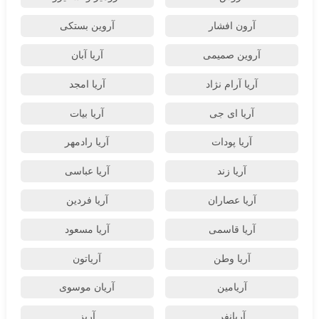
آرون افشار
آروین بستکی
آروین صمیمی
آریا آبان
آریا آرام نژاد
آریا امجد
آریا ای جی
آریا بیات
آریا پودات
آریا رادمهر
آریا زند
آریا عباسی
آریا عصاران
آریا فردین
آریا قاسمی
آریا مسعود
آریا وطن
آریاتون
آریامین
آریان موسوی
آریانفر
آریز