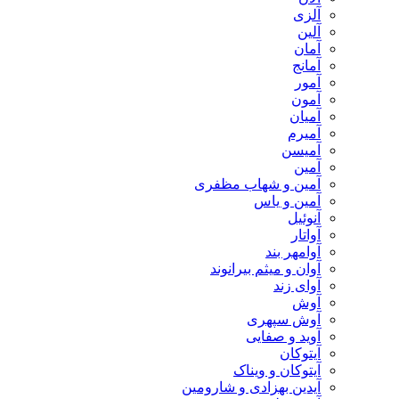
آلزی
آلین
آمان
آمانج
آمور
آمون
آمیان
آمیرم
آمیسن
آمین
آمین و شهاب مظفری
آمین و یاس
آنوئیل
آواتار
آوامهر بند
آوان و میثم بیرانوند
آوای زند
آوش
آوش سپهری
آوید و صفایی
آیتوکان
آیتوکان و ویناک
آیدین بهزادی و شارومین