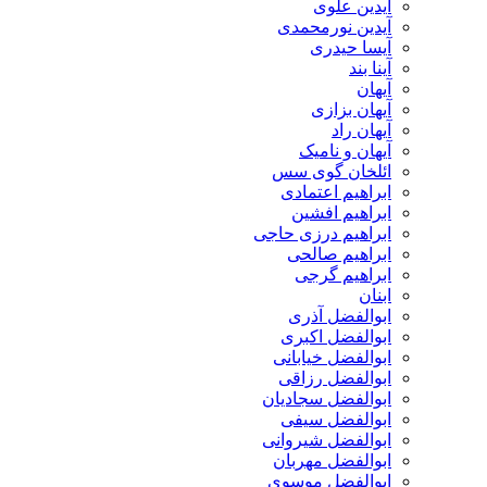
آیدین علوی
آیدین نورمحمدی
آیسا حیدری
آینا بند
آیهان
آیهان بزازی
آیهان راد
آیهان و نامیک
ائلخان گوی سس
ابراهیم اعتمادی
ابراهیم افشین
ابراهیم درزی حاجی
ابراهیم صالحی
ابراهیم گرجی
ابنان
ابوالفضل آذری
ابوالفضل اکبری
ابوالفضل خیابانی
ابوالفضل رزاقی
ابوالفضل سجادیان
ابوالفضل سیفی
ابوالفضل شیروانی
ابوالفضل مهربان
ابوالفضل موسوی