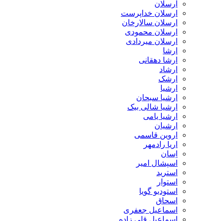
ارسلان
ارسلان خداپرست
ارسلان سالارخان
ارسلان محمودی
ارسلان میردادی
ارشا
ارشا دهقانی
ارشاد
ارشک
ارشیا
ارشیا سبحان
ارشیا شالی بیک
ارشیا یامی
ارشیان
اروین قاسمی
اریا رادمهر
اِسان
اسپشال امیر
استرید
استوار
استودیو گویا
اسحاق
اسماعیل جعفری
اسماعیل قلی زاده