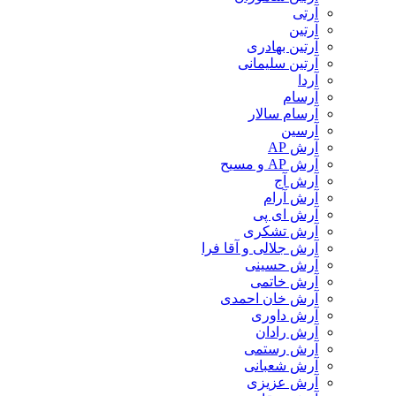
آرتی
آرتین
آرتین بهادری
آرتین سلیمانی
آردا
آرسام
آرسام سالار
آرسین
آرش AP
آرش AP و مسیح
آرش آج
آرش آرام
آرش ای پی
آرش تشکری
آرش جلالی و آقا فرا
آرش حسینی
آرش خاتمی
آرش خان احمدی
آرش داوری
آرش رادان
آرش رستمى
آرش شعبانی
آرش عزیزی