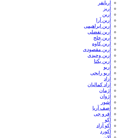
آریانفر
آریز
آرین
آرین آرا
آرین ابراهیمی
آرین تفضلی
آرین خلج
آرین کاوه
آرین مقصودی
آرین وحیدی
آرین یکتا
آریو
آریو رایجی
آزاد
آزاد کمالیان
آژمان
آژوان
آشور
آصف آریا
آفرو جی
آکو
آکو آزاد
آکورد
آلان