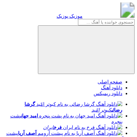
موزیک پوزیک
موزیک پوزیک
صفحه اصلی
دانلود آهنگ
دانلود ریمیکس
گرشا
رضائی
کبوتر امّید
امید جهان
پشت
پنجره
فرخ
ایران
آصف آریا
پیشت