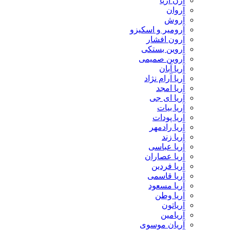
آرن آریا
آروان
آروش
آرومیر و اسکیزو
آرون افشار
آروین بستکی
آروین صمیمی
آریا آبان
آریا آرام نژاد
آریا امجد
آریا ای جی
آریا بیات
آریا پودات
آریا رادمهر
آریا زند
آریا عباسی
آریا عصاران
آریا فردین
آریا قاسمی
آریا مسعود
آریا وطن
آریاتون
آریامین
آریان موسوی