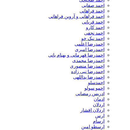
احمد صفایی
احمد فراهانی
احمد فراهانی و آروین فراهانی
احمد قربانی
احمد کارو
احمد نجفی
احمد نیک خو
احمدرضا اعلمی
احمدرضا امیری
احمدرضا قهرمانی و بهنام بانی
احمدرضا محمدی
احمدرضا منصوری
احمدرضا نبی زاده
احمدرضا یداللهی
احمدسلو
احمو سولو
ادریس رمضانی
ادمان
اردلان
اردلان افشار
ارس
ارسام
ارسطو امین