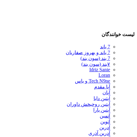
لیست خوانندگان
7 باند
7 باند و بهروز صفاریان
7 بند (سون بند)
۷بند (سون بند)
Idriz Sanie
Loran
Tech N9ne و یاس
آبا مقدم
آبان
آبتین دابا
آبتین روحبخش داوران
آبتین یارا
آتمین
آتوین
آدرین
آدرین آذری