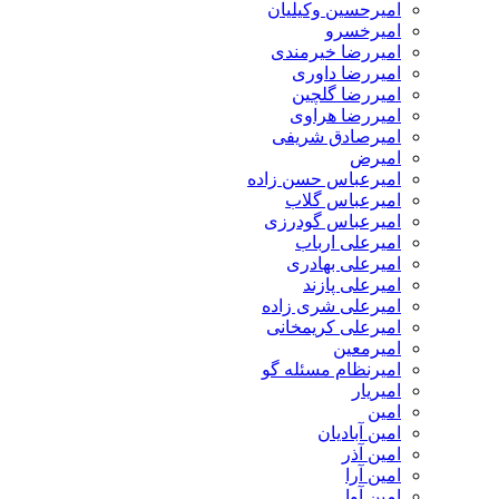
امیرحسین وکیلیان
امیرخسرو
امیررضا خیرمندی
امیررضا داوری
امیررضا گلچین
امیررضا هراوی
امیرصادق شریفی
امیرض
امیرعباس حسن زاده
امیرعباس گلاب
امیرعباس گودرزی
امیرعلی ارباب
امیرعلی بهادری
امیرعلی پازند
امیرعلی شری زاده
امیرعلی کریمخانی
امیرمعین
امیرنظام مسئله گو
امیریار
امین
امین آبادیان
امین آذر
امین آرا
امین آوا