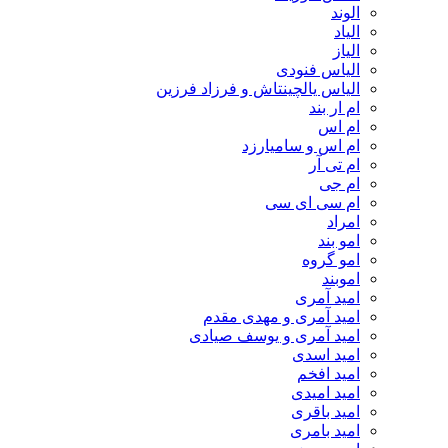
الوند
الیاد
الیاز
الیاس فنودی
الیاس یالچینتاش و فرزاد فرزین
ام‌ ار بند
ام اس
ام اس و سامیارزد
ام تی آر
ام جی
ام سی ای سی
امراد
امو بند
امو گروه
اموبند
امید آمری
امید آمری و مهدی مقدم
امید آمری و یوسف صیادی
امید اسدی
امید افخم
امید امیدی
امید باقری
امید بامری