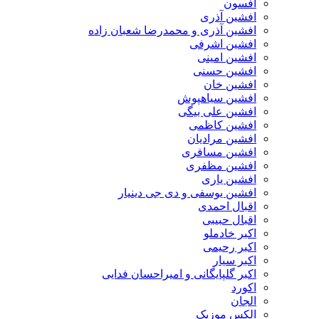
افسون
افشین آذری
افشین آذری و محمدرضا شعبان زاده
افشین اشرفی
افشین امینی
افشین حسنی
افشین خان
افشین سیاهپوش
افشین علی بیگی
افشین کاظمی
افشین مرادیان
افشین مسافری
افشین مظفری
افشین یاری
افشین یوسفی و دی جی دینیار
اقبال احمدی
اقبال حبیبی
اکبر خادملو
اکبر رحیمی
اکبر سیار
اکبر گلپایگانی و امیراحسان فدایی
اکورد
الجان
الکس موزیک