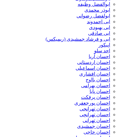
ابوالفضل وظیفه
ابوذر محمدی
ابولفضل رضوانی
ابی احمدوند
ابی بهبودی
ابی صادقی
ابی و فرشاد جمشیدی (ریمیکس)
اپیکور
احد سلو
احسان آریا
احسان اردستانی
احسان اسماعیلی
احسان افشاری
احسان بااوج
احسان بهرامی
احسان پایا
احسان پرفکت
احسان پورجعفری
احسان تهرانجی
احسان تهرانچی
احسان تهرانی
احسان جمشیدی
احسان حاجی