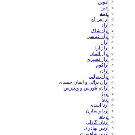
آدوین
آدین
آدینه
آر اس اچ
آراد
آراد شاک
آراد عباسی
آراز
آراز آرا
آراز المان
آراز نصیری
آراکوم
آران
آران براتی
آران براتی و ایمان حمیدی
آران، مُوِرس و وینتِرس
آرپژ
آرتا
آرتا اسدی
آرتا و سارن
آرتام
آرتان گادلی
آرتبن بهادری
آرتين شاهوران