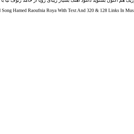
 هم اکنون بشنوید دانلود آهنگ بسیار زیبای رویا از حامد رئوف نیا با مت
Song Hamed Raoufnia Roya With Text And 320 & 128 Links In Musi