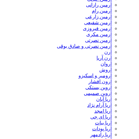
آرمین رازانی
آرمین رام
آرمین زارعی
آرمین شفیعی
آرمین فیروزی
آرمین مکری
آرمین نصرتی
آرمین نصرتی و صادق بوقی
آرن
آرن آریا
آروان
آروش
آرومیر و اسکیزو
آرون افشار
آروین بستکی
آروین صمیمی
آریا آبان
آریا آرام نژاد
آریا امجد
آریا ای جی
آریا بیات
آریا پودات
آریا رادمهر