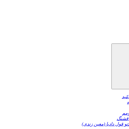
مّید
مم
قشنگ
تو قول دادیا (معین زندی)