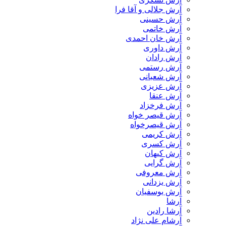
آرش جلالی و آقا فرا
آرش حسینی
آرش خاتمی
آرش خان احمدی
آرش داوری
آرش رادان
آرش رستمى
آرش شعبانی
آرش عزیزی
آرش عنقا
آرش فرخزاد
آرش قیصر خواه
آرش قیصرخواه
آرش کریمی
آرش کسری
آرش کیهان
آرش گرایی
آرش معروفی
آرش یزدانی
آرش یوسفیان
آرشا
آرشا رادین
آرشام علی نژاد