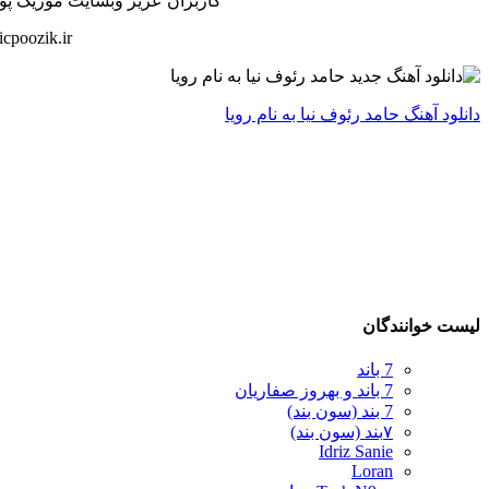
کاربران عزیز وبسایت موزیک پوزیک
cpoozik.ir
دانلود آهنگ حامد رئوف نیا به نام رویا
لیست خوانندگان
7 باند
7 باند و بهروز صفاریان
7 بند (سون بند)
۷بند (سون بند)
Idriz Sanie
Loran