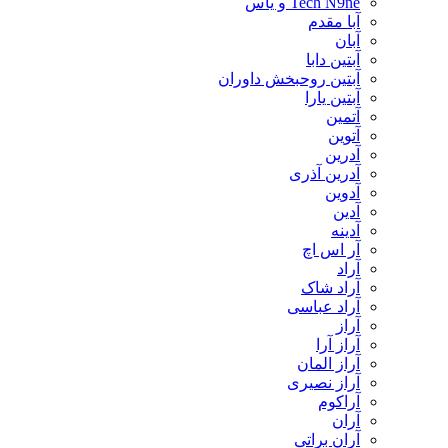
Tech N9ne و یاس
آبا مقدم
آبان
آبتین دابا
آبتین روحبخش داوران
آبتین یارا
آتمین
آتوین
آدرین
آدرین آذری
آدوین
آدین
آدینه
آر اس اچ
آراد
آراد شاک
آراد عباسی
آراز
آراز آرا
آراز المان
آراز نصیری
آراکوم
آران
آران براتی