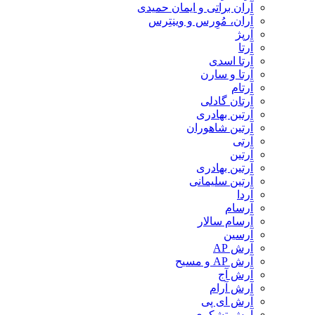
آران براتی و ایمان حمیدی
آران، مُوِرس و وینتِرس
آرپژ
آرتا
آرتا اسدی
آرتا و سارن
آرتام
آرتان گادلی
آرتبن بهادری
آرتين شاهوران
آرتی
آرتین
آرتین بهادری
آرتین سلیمانی
آردا
آرسام
آرسام سالار
آرسین
آرش AP
آرش AP و مسیح
آرش آج
آرش آرام
آرش ای پی
آرش تشکری