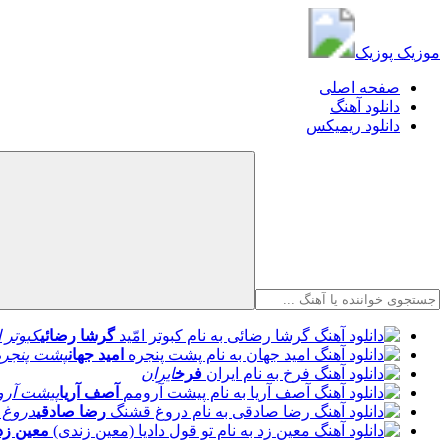
موزیک پوزیک
موزیک پوزیک
صفحه اصلی
دانلود آهنگ
دانلود ریمیکس
گرشا رضائی
کبوتر ا
امید جهان
پشت پنجره
فرخ
ایران
آصف آریا
پیشت آرو
رضا صادقی
دروغ 
معین زد