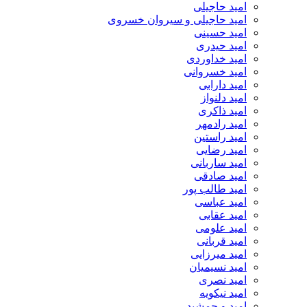
امید حاجیلی
امید حاجیلی و سیروان خسروی
امید حسینی
امید حیدری
امید خداوردی
امید خسروانی
امید دارابی
امید دلنواز
امید ذاکری
امید رادمهر
امید راستین
امید رضایی
امید ساربانی
امید صادقی
امید طالب پور
امید عباسی
امید عقابی
امید علومی
امید قربانی
امید میرزایی
امید نسیمیان
امید نصری
امید نیکویه
امید و جمشید