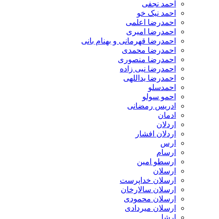
احمد نجفی
احمد نیک خو
احمدرضا اعلمی
احمدرضا امیری
احمدرضا قهرمانی و بهنام بانی
احمدرضا محمدی
احمدرضا منصوری
احمدرضا نبی زاده
احمدرضا یداللهی
احمدسلو
احمو سولو
ادریس رمضانی
ادمان
اردلان
اردلان افشار
ارس
ارسام
ارسطو امین
ارسلان
ارسلان خداپرست
ارسلان سالارخان
ارسلان محمودی
ارسلان میردادی
ارشا