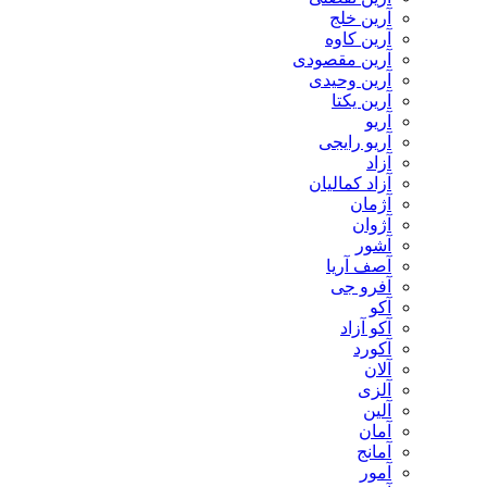
آرین خلج
آرین کاوه
آرین مقصودی
آرین وحیدی
آرین یکتا
آریو
آریو رایجی
آزاد
آزاد کمالیان
آژمان
آژوان
آشور
آصف آریا
آفرو جی
آکو
آکو آزاد
آکورد
آلان
آلزی
آلین
آمان
آمانج
آمور