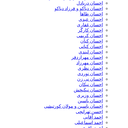
احسان دریادل
احسان دیاکو و فرزاد دیاکو
احسان طاها
احسان عبدی
احسان غفاری
احسان کارگر
احسان کریمی
احسان کیان
احسان کیانی
احسان لیندی
احسان مهرازدفر
احسان مهرزاد
احسان نظری
احسان نوردی
احسان نی زن
احسان نیکان
احسان نیکبخش
احسان وزیری
احسان یاسین
احسان یاسین و مولان کورتیشی
احسن تهرانچی
احمد آقایی
احمد اسماعیلی
احمد باقری