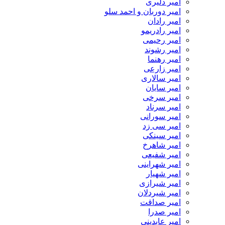
امیر دلیری
امیر دوربان و احمد سلو
امیر رادان
امیر رادریمو
امیر رحیمی
امیر رشوند
امیر رهنما
امیر زارعی
امیر سالاری
امیر سایان
امیر سرخی
امیر سرناد
امیر سورانی
امیر سی زد
امیر سینکی
امیر شاهرخ
امیر شفیعی
امیر شهراینی
امیر شهیار
امیر شیرازی
امیر شیردلان
امیر صداقت
امیر صدرا
امیر عابدینی