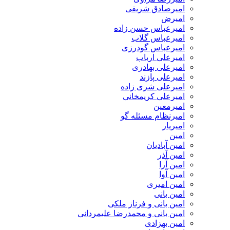
امیرصادق شریفی
امیرض
امیرعباس حسن زاده
امیرعباس گلاب
امیرعباس گودرزی
امیرعلی ارباب
امیرعلی بهادری
امیرعلی پازند
امیرعلی شری زاده
امیرعلی کریمخانی
امیرمعین
امیرنظام مسئله گو
امیریار
امین
امین آبادیان
امین آذر
امین آرا
امین آوا
امین امیری
امین بانی
امین بانی و فرناز ملکی
امین بانی و محمدرضا علیمردانی
امین بهزادی