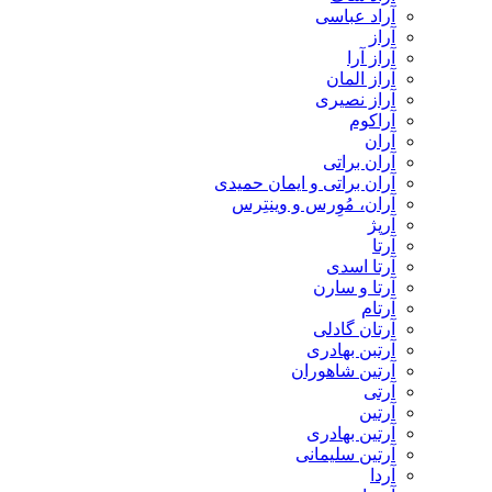
آراد عباسی
آراز
آراز آرا
آراز المان
آراز نصیری
آراکوم
آران
آران براتی
آران براتی و ایمان حمیدی
آران، مُوِرس و وینتِرس
آرپژ
آرتا
آرتا اسدی
آرتا و سارن
آرتام
آرتان گادلی
آرتبن بهادری
آرتين شاهوران
آرتی
آرتین
آرتین بهادری
آرتین سلیمانی
آردا