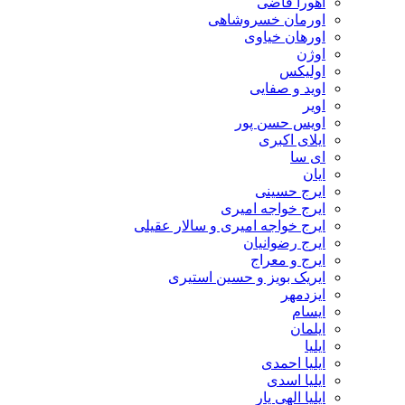
اهورا قاضی
اورمان خسروشاهی
اورهان خیاوی
اوژن
اولیکس
اوید و صفایی
اویر
اویس حسن پور
ايلاى اكبرى
ای سا
ایان
ایرج حسینی
ایرج خواجه امیری
ایرج خواجه امیری و سالار عقیلی
ایرج رضوانیان
ایرج و معراج
ایریک بویز و حسین استیری
ایزدمهر
ایسام
ایلمان
ایلیا
ایلیا احمدی
ایلیا اسدی
ایلیا الهی یار