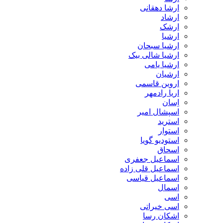
ارشا دهقانی
ارشاد
ارشک
ارشیا
ارشیا سبحان
ارشیا شالی بیک
ارشیا یامی
ارشیان
اروین قاسمی
اریا رادمهر
اِسان
اسپشال امیر
استرید
استوار
استودیو گویا
اسحاق
اسماعیل جعفری
اسماعیل قلی زاده
اسماعیل قیاسی
اسمال
اسی
اسی خیراتی
اشکان رسا