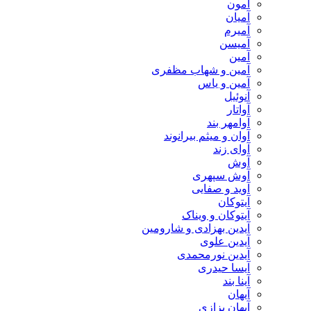
آمون
آمیان
آمیرم
آمیسن
آمین
آمین و شهاب مظفری
آمین و یاس
آنوئیل
آواتار
آوامهر بند
آوان و میثم بیرانوند
آوای زند
آوش
آوش سپهری
آوید و صفایی
آیتوکان
آیتوکان و ویناک
آیدین بهزادی و شارومین
آیدین علوی
آیدین نورمحمدی
آیسا حیدری
آینا بند
آیهان
آیهان بزازی