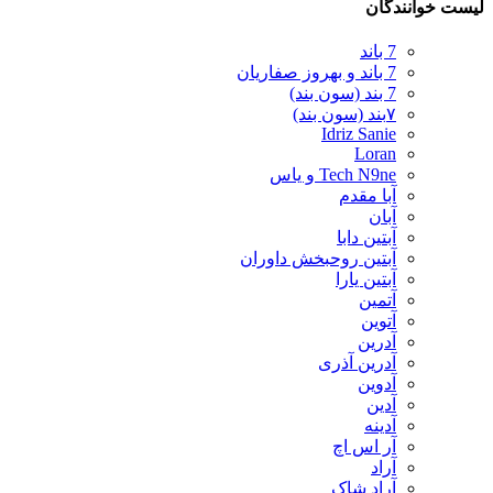
لیست خوانندگان
7 باند
7 باند و بهروز صفاریان
7 بند (سون بند)
۷بند (سون بند)
Idriz Sanie
Loran
Tech N9ne و یاس
آبا مقدم
آبان
آبتین دابا
آبتین روحبخش داوران
آبتین یارا
آتمین
آتوین
آدرین
آدرین آذری
آدوین
آدین
آدینه
آر اس اچ
آراد
آراد شاک