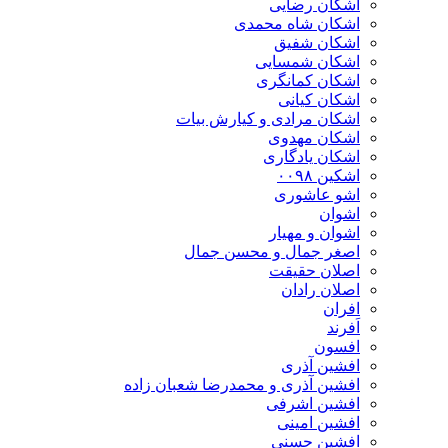
اشکان رضایی
اشکان شاه محمدی
اشکان شفیق
اشکان شمسایی
اشکان‌ کمانگری
اشکان کیانی
اشکان مرادی و کیارش بیات
اشکان مهدوی
اشکان یادگاری
اشکین ۰۰۹۸
اشو عاشوری
اشوان
اشوان و مهیار
اصغر جمال و محسن جمال
اصلان حقیقت
اصلان رادان
افران
اَفرند
افسون
افشین آذری
افشین آذری و محمدرضا شعبان زاده
افشین اشرفی
افشین امینی
افشین حسنی