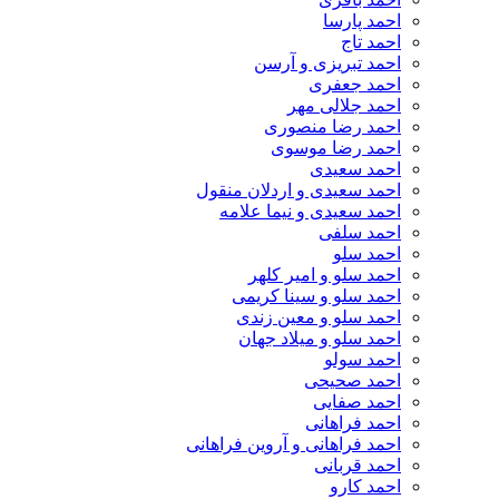
احمد پارسا
احمد تاج
احمد تبریزی و آرسن
احمد جعفری
احمد جلالی مهر
احمد رضا منصوری
احمد رضا موسوی
احمد سعیدی
احمد سعیدی و اردلان منقول
احمد سعیدی و نیما علامه
احمد سلفی
احمد سلو
احمد سلو و امیر کلهر
احمد سلو و سینا کریمی
احمد سلو و معین زندی
احمد سلو و میلاد جهان
احمد سولو
احمد صحیحی
احمد صفایی
احمد فراهانی
احمد فراهانی و آروین فراهانی
احمد قربانی
احمد کارو