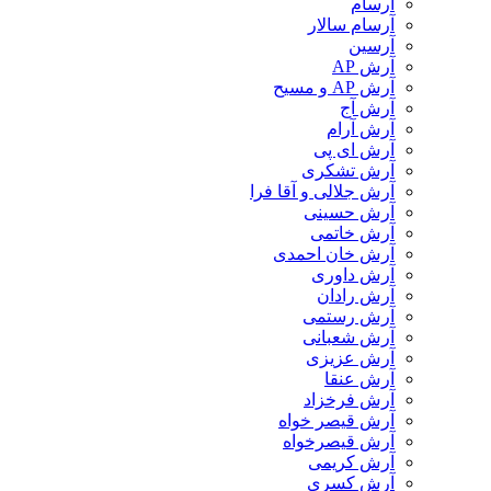
آرسام
آرسام سالار
آرسین
آرش AP
آرش AP و مسیح
آرش آج
آرش آرام
آرش ای پی
آرش تشکری
آرش جلالی و آقا فرا
آرش حسینی
آرش خاتمی
آرش خان احمدی
آرش داوری
آرش رادان
آرش رستمى
آرش شعبانی
آرش عزیزی
آرش عنقا
آرش فرخزاد
آرش قیصر خواه
آرش قیصرخواه
آرش کریمی
آرش کسری