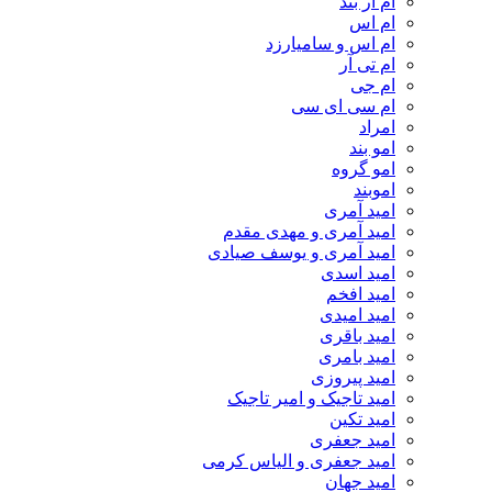
ام‌ ار بند
ام اس
ام اس و سامیارزد
ام تی آر
ام جی
ام سی ای سی
امراد
امو بند
امو گروه
اموبند
امید آمری
امید آمری و مهدی مقدم
امید آمری و یوسف صیادی
امید اسدی
امید افخم
امید امیدی
امید باقری
امید بامری
امید پیروزی
امید تاجیک و امیر تاجیک
امید تکین
امید جعفری
امید جعفری و الیاس کرمی
امید جهان