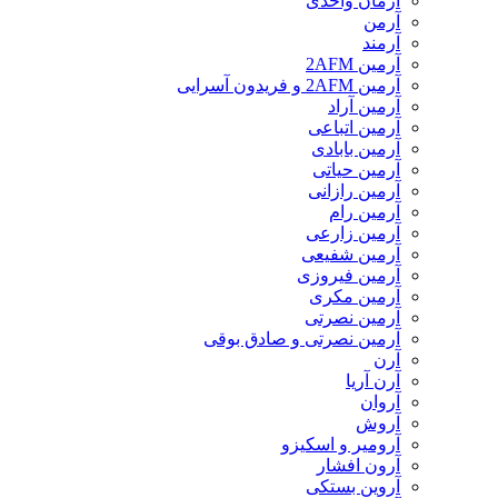
آرمان واحدی
آرمن
آرمند
آرمین 2AFM
آرمین 2AFM و فریدون آسرایی
آرمین آراد
آرمین اتباعی
آرمین بابادی
آرمین حیاتی
آرمین رازانی
آرمین رام
آرمین زارعی
آرمین شفیعی
آرمین فیروزی
آرمین مکری
آرمین نصرتی
آرمین نصرتی و صادق بوقی
آرن
آرن آریا
آروان
آروش
آرومیر و اسکیزو
آرون افشار
آروین بستکی