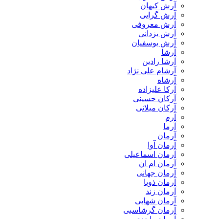
آرش کیهان
آرش گرایی
آرش معروفی
آرش یزدانی
آرش یوسفیان
آرشا
آرشا رادین
آرشام علی نژاد
آرشاه
آرکا علیزاده
آرکان حسینی
آرکان میلانی
آرم
آرما
آرمان
آرمان آوا
آرمان اسماعیلی
آرمان ام ان
آرمان جهانی
آرمان ذویا
آرمان زند
آرمان شهابی
آرمان گرشاسبی