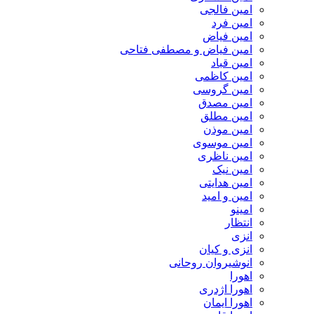
امین فالجی
امین فرد
امین فیاض
امین فیاض و مصطفی فتاحی
امین قباد
امین کاظمی
امین گروسی
امین مصدق
امین مطلق
امین موذن
امین موسوی
امین ناظری
امین نیک
امین هدایتی
امین و امید
امینو
انتظار
انزی
انزی و کیان
انوشیروان روحانی
اهورا
اهورا اژدری
اهورا ایمان