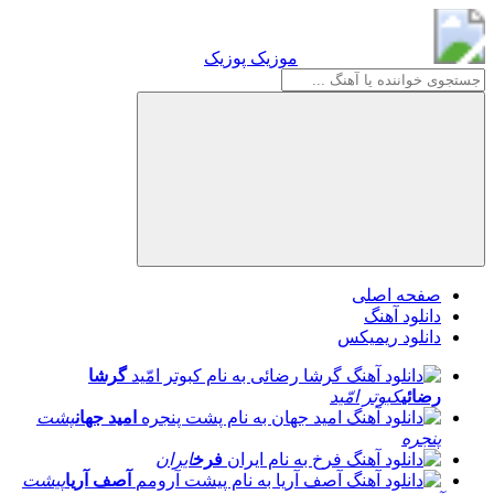
موزیک پوزیک
موزیک پوزیک
صفحه اصلی
دانلود آهنگ
دانلود ریمیکس
گرشا
رضائی
کبوتر امّید
امید جهان
پشت
پنجره
فرخ
ایران
آصف آریا
پیشت