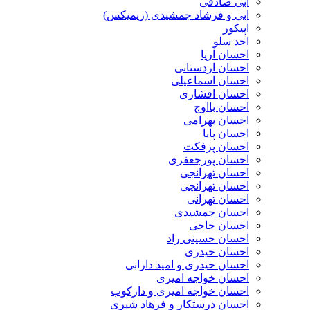
ابی صادقی
ابی و فرشاد جمشیدی (ریمیکس)
اپیکور
احد سلو
احسان آریا
احسان اردستانی
احسان اسماعیلی
احسان افشاری
احسان بااوج
احسان بهرامی
احسان پایا
احسان پرفکت
احسان پورجعفری
احسان تهرانجی
احسان تهرانچی
احسان تهرانی
احسان جمشیدی
احسان حاجی
احسان حسینی راد
احسان حیدری
احسان حیدری و امید دارابی
احسان خواجه امیری
احسان خواجه امیری و دارکوب
احسان درستكار و فرهاد شيرى