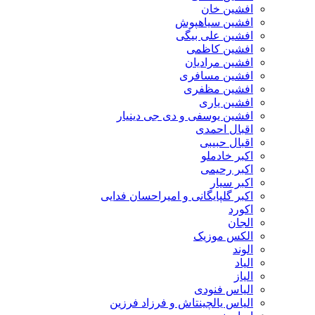
افشین خان
افشین سیاهپوش
افشین علی بیگی
افشین کاظمی
افشین مرادیان
افشین مسافری
افشین مظفری
افشین یاری
افشین یوسفی و دی جی دینیار
اقبال احمدی
اقبال حبیبی
اکبر خادملو
اکبر رحیمی
اکبر سیار
اکبر گلپایگانی و امیراحسان فدایی
اکورد
الجان
الکس موزیک
الوند
الیاد
الیاز
الیاس فنودی
الیاس یالچینتاش و فرزاد فرزین