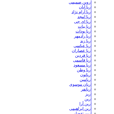
آروین صمیمی
آریا آبان
آریا آرام نژاد
آریا امجد
آریا ای جی
آریا بیات
آریا پودات
آریا رادمهر
آریا زند
آریا عباسی
آریا عصاران
آریا فردین
آریا قاسمی
آریا مسعود
آریا وطن
آریاتون
آریامین
آریان موسوی
آریانفر
آریز
آرین
آرین آرا
آرین ابراهیمی
آرین تفضلی