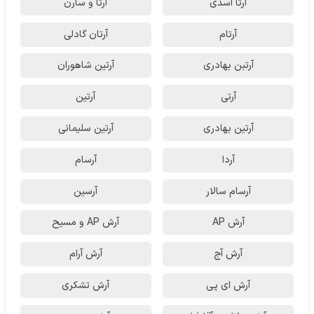
آرتا اسدی
آرتا و سارن
آرتام
آرتان گادلی
آرتبن بهادری
آرتين شاهوران
آرتی
آرتین
آرتین بهادری
آرتین سلیمانی
آردا
آرسام
آرسام سالار
آرسین
آرش AP
آرش AP و مسیح
آرش آج
آرش آرام
آرش ای پی
آرش تشکری