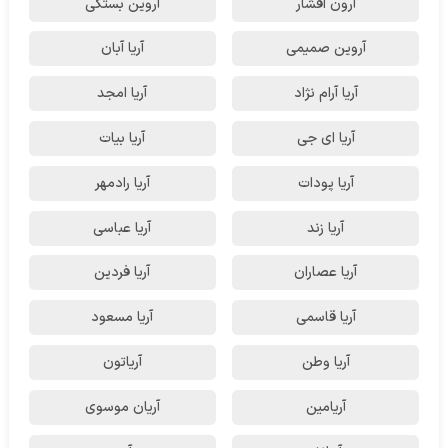
آرون افشار
آروین بستکی
آروین صمیمی
آریا آبان
آریا آرام نژاد
آریا امجد
آریا ای جی
آریا بیات
آریا پودات
آریا رادمهر
آریا زند
آریا عباسی
آریا عصاران
آریا فردین
آریا قاسمی
آریا مسعود
آریا وطن
آریاتون
آریامین
آریان موسوی