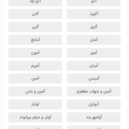
آکو
آکو آزاد
آکورد
آلان
آلزی
آلین
آمان
آمانج
آمور
آمون
آمیان
آمیرم
آمیسن
آمین
آمین و شهاب مظفری
آمین و یاس
آنوئیل
آواتار
آوامهر بند
آوان و میثم بیرانوند