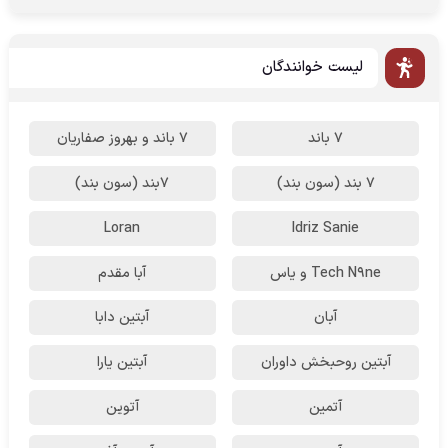
لیست خوانندگان
7 باند
7 باند و بهروز صفاریان
7 بند (سون بند)
۷بند (سون بند)
Loran
Idriz Sanie
Tech N9ne و یاس
آبا مقدم
آبان
آبتین دابا
آبتین روحبخش داوران
آبتین یارا
آتمین
آتوین