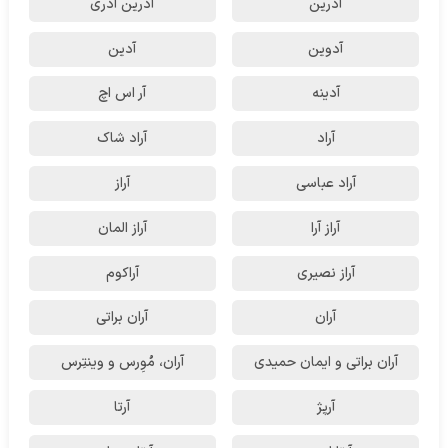
آدرین
آدرین آذری
آدوین
آدین
آدینه
آر اس اچ
آراد
آراد شاک
آراد عباسی
آراز
آراز آرا
آراز المان
آراز نصیری
آراکوم
آران
آران براتی
آران براتی و ایمان حمیدی
آران، مُوِرس و وینتِرس
آرپژ
آرتا