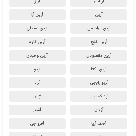
آریانفر
آریز
آرین
آرین آرا
آرین ابراهیمی
آرین تفضلی
آرین خلج
آرین کاوه
آرین مقصودی
آرین وحیدی
آرین یکتا
آریو
آریو رایجی
آزاد
آزاد کمالیان
آژمان
آژوان
آشور
آصف آریا
آفرو جی