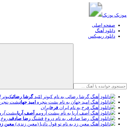
موزیک پوزیک
موزیک پوزیک
صفحه اصلی
دانلود آهنگ
دانلود ریمیکس
گرشا رضائی
کبوتر ا
امید جهان
پشت پنجره
فرخ
ایران
آصف آریا
پیشت آرو
رضا صادقی
دروغ 
معین زد