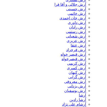
آرش جلالی و آقا فرا
آرش حسینی
آرش خاتمی
آرش خان احمدی
آرش داوری
آرش رادان
آرش رستمى
آرش شعبانی
آرش عزیزی
آرش عنقا
آرش فرخزاد
آرش قیصر خواه
آرش قیصرخواه
آرش کریمی
آرش کسری
آرش کیهان
آرش گرایی
آرش معروفی
آرش یزدانی
آرش یوسفیان
آرشا
آرشا رادین
آرشام علی نژاد