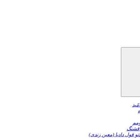
مّید
مم
قشنگ
تو قول دادیا (معین زندی)