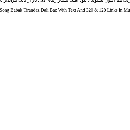
هم اکنون بشنوید دانلود آهنگ بسیار زیبای دلی باز از بابک تیرانداز با م
ong Babak Tirandaz Dali Baz With Text And 320 & 128 Links In Mus