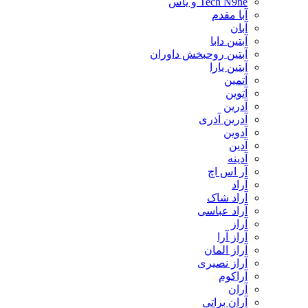
Tech N9ne و یاس
آبا مقدم
آبان
آبتین دابا
آبتین روحبخش داوران
آبتین یارا
آتمین
آتوین
آدرین
آدرین آذری
آدوین
آدین
آدینه
آر اس اچ
آراد
آراد شاک
آراد عباسی
آراز
آراز آرا
آراز المان
آراز نصیری
آراکوم
آران
آران براتی