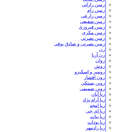
آرمین رازانی
آرمین رام
آرمین زارعی
آرمین شفیعی
آرمین فیروزی
آرمین مکری
آرمین نصرتی
آرمین نصرتی و صادق بوقی
آرن
آرن آریا
آروان
آروش
آرومیر و اسکیزو
آرون افشار
آروین بستکی
آروین صمیمی
آریا آبان
آریا آرام نژاد
آریا امجد
آریا ای جی
آریا بیات
آریا پودات
آریا رادمهر