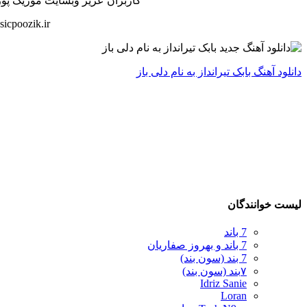
کاربران عزیز وبسایت موزیک پوزیک 
icpoozik.ir
دانلود آهنگ بابک تیرانداز به نام دلی باز
لیست خوانندگان
7 باند
7 باند و بهروز صفاریان
7 بند (سون بند)
۷بند (سون بند)
Idriz Sanie
Loran