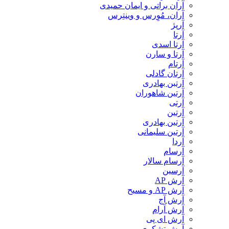
آران براتی و ایمان حمیدی
آران، مُوِرس و وینتِرس
آرپژ
آرتا
آرتا اسدی
آرتا و سارن
آرتام
آرتان گادلی
آرتبن بهادری
آرتين شاهوران
آرتی
آرتین
آرتین بهادری
آرتین سلیمانی
آردا
آرسام
آرسام سالار
آرسین
آرش AP
آرش AP و مسیح
آرش آج
آرش آرام
آرش ای پی
آرش تشکری