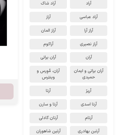
آراد
آراد شاک
آراد عباسی
آراز
آراز آرا
آراز المان
آراز نصیری
آراکوم
آران
آران براتی
آران براتی و ایمان
آران، مُوِرس و
حمیدی
وینتِرس
آرپژ
آرتا
آرتا اسدی
آرتا و سارن
آرتام
آرتان گادلی
آرتبن بهادری
آرتين شاهوران