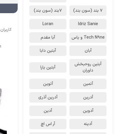
7 بند (سون بند)
۷بند (سون بند)
Loran
Idriz Sanie
کاربران
Tech N9ne و یاس
آبا مقدم
n
آبان
آبتین دابا
آبتین روحبخش
آبتین یارا
داوران
آتمین
آتوین
آدرین
آدرین آذری
آدوین
آدین
آدینه
آر اس اچ