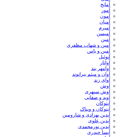
آمانج
آمور
آمون
آمیان
آمیرم
آمیسن
آمین
آمین و شهاب مظفری
آمین و یاس
آنوئیل
آواتار
آوامهر بند
آوان و میثم بیرانوند
آوای زند
آوش
آوش سپهری
آوید و صفایی
آیتوکان
آیتوکان و ویناک
آیدین بهزادی و شارومین
آیدین علوی
آیدین نورمحمدی
آیسا حیدری