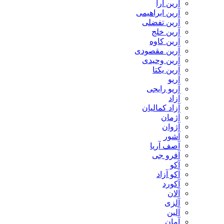
آرین آرا
آرین ابراهیمی
آرین تفضلی
آرین خلج
آرین کاوه
آرین مقصودی
آرین وحیدی
آرین یکتا
آریو
آریو رایجی
آزاد
آزاد کمالیان
آژمان
آژوان
آشور
آصف آریا
آفرو جی
آکو
آکو آزاد
آکورد
آلان
آلزی
آلین
آمان