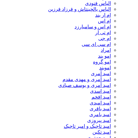
الیاس فنودی
الیاس یالچینتاش و فرزاد فرزین
ام‌ ار بند
ام اس
ام اس و سامیارزد
ام تی آر
ام جی
ام سی ای سی
امراد
امو بند
امو گروه
اموبند
امید آمری
امید آمری و مهدی مقدم
امید آمری و یوسف صیادی
امید اسدی
امید افخم
امید امیدی
امید باقری
امید بامری
امید پیروزی
امید تاجیک و امیر تاجیک
امید تکین
امید جعفری