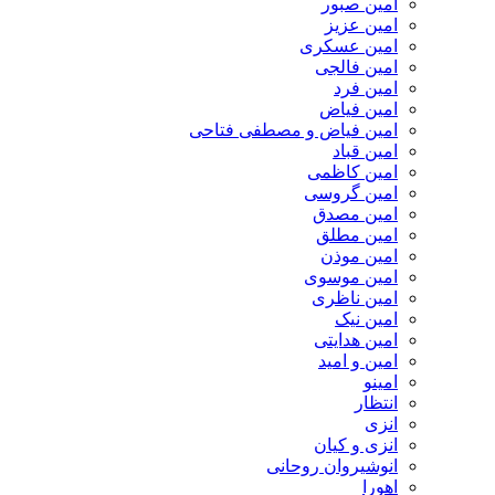
امین صبور
امین عزیز
امین عسکری
امین فالجی
امین فرد
امین فیاض
امین فیاض و مصطفی فتاحی
امین قباد
امین کاظمی
امین گروسی
امین مصدق
امین مطلق
امین موذن
امین موسوی
امین ناظری
امین نیک
امین هدایتی
امین و امید
امینو
انتظار
انزی
انزی و کیان
انوشیروان روحانی
اهورا