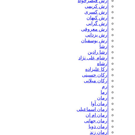
آرش قیصرخواه
آرش کریمی
آرش کسری
آرش کیهان
آرش گرایی
آرش معروفی
آرش یزدانی
آرش یوسفیان
آرشا
آرشا رادین
آرشام علی نژاد
آرشاه
آرکا علیزاده
آرکان حسینی
آرکان میلانی
آرم
آرما
آرمان
آرمان آوا
آرمان اسماعیلی
آرمان ام ان
آرمان جهانی
آرمان ذویا
آرمان زند