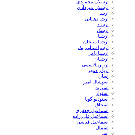
ارسلان محمودی
ارسلان میردادی
ارشا
ارشا دهقانی
ارشاد
ارشک
ارشیا
ارشیا سبحان
ارشیا شالی بیک
ارشیا یامی
ارشیان
اروین قاسمی
اریا رادمهر
اِسان
اسپشال امیر
استرید
استوار
استودیو گویا
اسحاق
اسماعیل جعفری
اسماعیل قلی زاده
اسماعیل قیاسی
اسمال
اسی