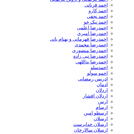
احمد قربانی
احمد کارو
احمد نجفی
احمد نیک خو
احمدرضا اعلمی
احمدرضا امیری
احمدرضا قهرمانی و بهنام بانی
احمدرضا محمدی
احمدرضا منصوری
احمدرضا نبی زاده
احمدرضا یداللهی
احمدسلو
احمو سولو
ادریس رمضانی
ادمان
اردلان
اردلان افشار
ارس
ارسام
ارسطو امین
ارسلان
ارسلان خداپرست
ارسلان سالارخان