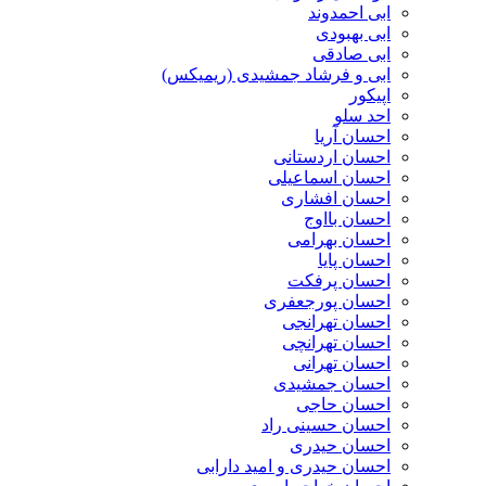
ابی احمدوند
ابی بهبودی
ابی صادقی
ابی و فرشاد جمشیدی (ریمیکس)
اپیکور
احد سلو
احسان آریا
احسان اردستانی
احسان اسماعیلی
احسان افشاری
احسان بااوج
احسان بهرامی
احسان پایا
احسان پرفکت
احسان پورجعفری
احسان تهرانجی
احسان تهرانچی
احسان تهرانی
احسان جمشیدی
احسان حاجی
احسان حسینی راد
احسان حیدری
احسان حیدری و امید دارابی