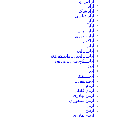
آر اس اچ
آراد
آراد شاک
آراد عباسی
آراز
آراز آرا
آراز المان
آراز نصیری
آراکوم
آران
آران براتی
آران براتی و ایمان حمیدی
آران، مُوِرس و وینتِرس
آرپژ
آرتا
آرتا اسدی
آرتا و سارن
آرتام
آرتان گادلی
آرتبن بهادری
آرتين شاهوران
آرتی
آرتین
آرتین بهادری