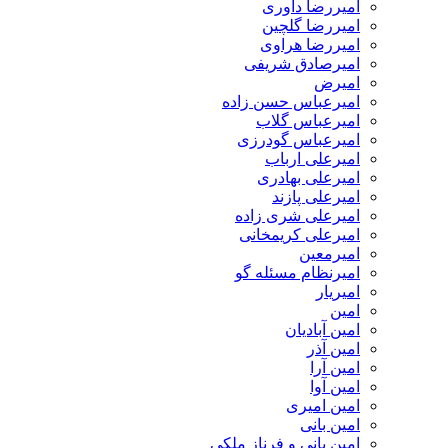
امیررضا داوری
امیررضا گلچین
امیررضا هراوی
امیرصادق شریفی
امیرض
امیرعباس حسن زاده
امیرعباس گلاب
امیرعباس گودرزی
امیرعلی ارباب
امیرعلی بهادری
امیرعلی پازند
امیرعلی شری زاده
امیرعلی کریمخانی
امیرمعین
امیرنظام مسئله گو
امیریار
امین
امین آبادیان
امین آذر
امین آرا
امین آوا
امین امیری
امین بانی
امین بانی و فرناز ملکی