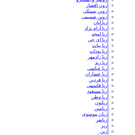
آرون افشار
آروین بستکی
آروین صمیمی
آریا آبان
آریا آرام نژاد
آریا امجد
آریا ای جی
آریا بیات
آریا پودات
آریا رادمهر
آریا زند
آریا عباسی
آریا عصاران
آریا فردین
آریا قاسمی
آریا مسعود
آریا وطن
آریاتون
آریامین
آریان موسوی
آریانفر
آریز
آرین