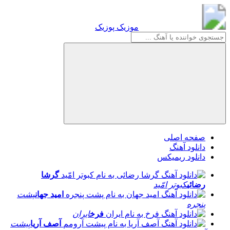
موزیک پوزیک
موزیک پوزیک
صفحه اصلی
دانلود آهنگ
دانلود ریمیکس
گرشا
رضائی
کبوتر امّید
امید جهان
پشت
پنجره
فرخ
ایران
آصف آریا
پیشت