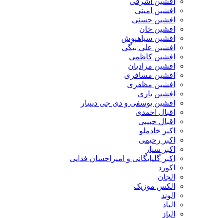
افشین اشرفی
افشین امینی
افشین حسنی
افشین خان
افشین سیاهپوش
افشین علی بیگی
افشین کاظمی
افشین مرادیان
افشین مسافری
افشین مظفری
افشین یاری
افشین یوسفی و دی جی دینیار
اقبال احمدی
اقبال حبیبی
اکبر خادملو
اکبر رحیمی
اکبر سیار
اکبر گلپایگانی و امیراحسان فدایی
اکورد
الجان
الکس موزیک
الوند
الیاد
الیاز