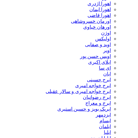
اهورا اژدری
اهورا ایمان
اهورا قاضی
اورمان خسروشاهی
اورهان خیاوی
اوژن
اولیکس
اوید و صفایی
اویر
اویس حسن پور
ايلاى اكبرى
ای سا
ایان
ایرج حسینی
ایرج خواجه امیری
ایرج خواجه امیری و سالار عقیلی
ایرج رضوانیان
ایرج و معراج
ایریک بویز و حسین استیری
ایزدمهر
ایسام
ایلمان
ایلیا