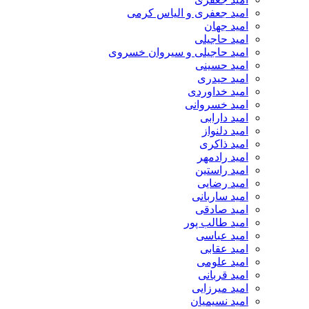
امید جعفری و الیاس کرمی
امید جهان
امید حاجیلی
امید حاجیلی و سیروان خسروی
امید حسینی
امید حیدری
امید خداوردی
امید خسروانی
امید دارابی
امید دلنواز
امید ذاکری
امید رادمهر
امید راستین
امید رضایی
امید ساربانی
امید صادقی
امید طالب پور
امید عباسی
امید عقابی
امید علومی
امید قربانی
امید میرزایی
امید نسیمیان