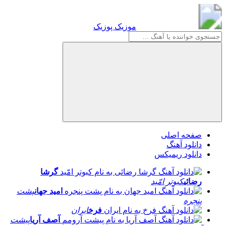
موزیک پوزیک
موزیک پوزیک
صفحه اصلی
دانلود آهنگ
دانلود ریمیکس
گرشا
رضائی
کبوتر امّید
امید جهان
پشت
پنجره
فرخ
ایران
آصف آریا
پیشت