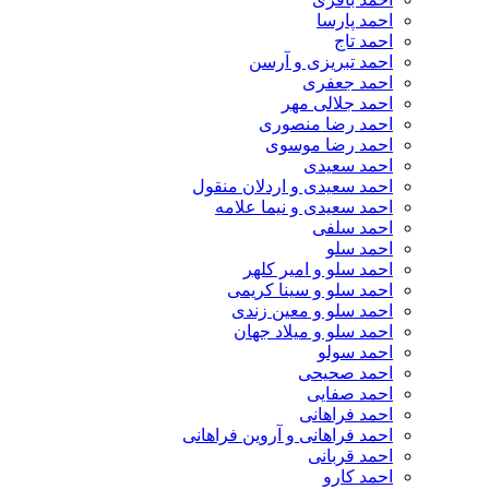
احمد پارسا
احمد تاج
احمد تبریزی و آرسن
احمد جعفری
احمد جلالی مهر
احمد رضا منصوری
احمد رضا موسوی
احمد سعیدی
احمد سعیدی و اردلان منقول
احمد سعیدی و نیما علامه
احمد سلفی
احمد سلو
احمد سلو و امیر کلهر
احمد سلو و سینا کریمی
احمد سلو و معین زندی
احمد سلو و میلاد جهان
احمد سولو
احمد صحیحی
احمد صفایی
احمد فراهانی
احمد فراهانی و آروین فراهانی
احمد قربانی
احمد کارو