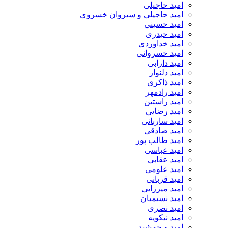
امید حاجیلی
امید حاجیلی و سیروان خسروی
امید حسینی
امید حیدری
امید خداوردی
امید خسروانی
امید دارابی
امید دلنواز
امید ذاکری
امید رادمهر
امید راستین
امید رضایی
امید ساربانی
امید صادقی
امید طالب پور
امید عباسی
امید عقابی
امید علومی
امید قربانی
امید میرزایی
امید نسیمیان
امید نصری
امید نیکویه
امید و جمشید