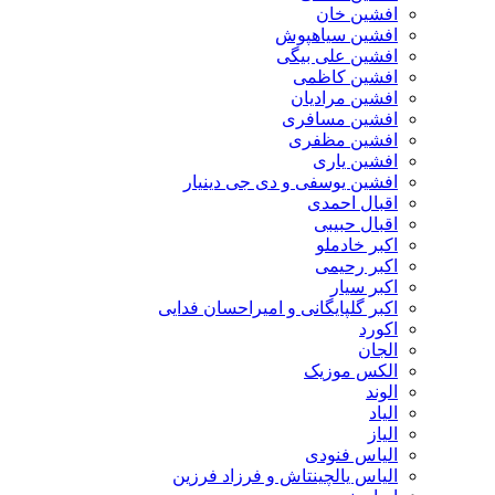
افشین خان
افشین سیاهپوش
افشین علی بیگی
افشین کاظمی
افشین مرادیان
افشین مسافری
افشین مظفری
افشین یاری
افشین یوسفی و دی جی دینیار
اقبال احمدی
اقبال حبیبی
اکبر خادملو
اکبر رحیمی
اکبر سیار
اکبر گلپایگانی و امیراحسان فدایی
اکورد
الجان
الکس موزیک
الوند
الیاد
الیاز
الیاس فنودی
الیاس یالچینتاش و فرزاد فرزین