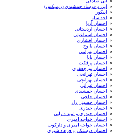
ابی صادقی
ابی و فرشاد جمشیدی (ریمیکس)
اپیکور
احد سلو
احسان آریا
احسان اردستانی
احسان اسماعیلی
احسان افشاری
احسان بااوج
احسان بهرامی
احسان پایا
احسان پرفکت
احسان پورجعفری
احسان تهرانجی
احسان تهرانچی
احسان تهرانی
احسان جمشیدی
احسان حاجی
احسان حسینی راد
احسان حیدری
احسان حیدری و امید دارابی
احسان خواجه امیری
احسان خواجه امیری و دارکوب
احسان درستكار و فرهاد شيرى