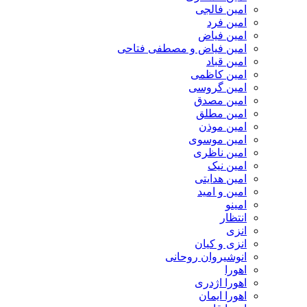
امین فالجی
امین فرد
امین فیاض
امین فیاض و مصطفی فتاحی
امین قباد
امین کاظمی
امین گروسی
امین مصدق
امین مطلق
امین موذن
امین موسوی
امین ناظری
امین نیک
امین هدایتی
امین و امید
امینو
انتظار
انزی
انزی و کیان
انوشیروان روحانی
اهورا
اهورا اژدری
اهورا ایمان