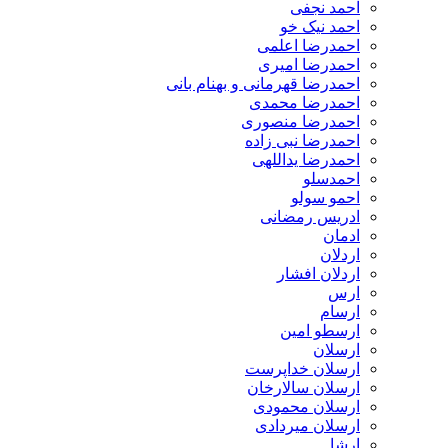
احمد نجفی
احمد نیک خو
احمدرضا اعلمی
احمدرضا امیری
احمدرضا قهرمانی و بهنام بانی
احمدرضا محمدی
احمدرضا منصوری
احمدرضا نبی زاده
احمدرضا یداللهی
احمدسلو
احمو سولو
ادریس رمضانی
ادمان
اردلان
اردلان افشار
ارس
ارسام
ارسطو امین
ارسلان
ارسلان خداپرست
ارسلان سالارخان
ارسلان محمودی
ارسلان میردادی
ارشا