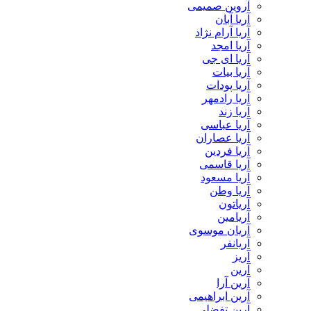
آروین صمیمی
آریا آبان
آریا آرام نژاد
آریا امجد
آریا ای جی
آریا بیات
آریا پودات
آریا رادمهر
آریا زند
آریا عباسی
آریا عصاران
آریا فردین
آریا قاسمی
آریا مسعود
آریا وطن
آریاتون
آریامین
آریان موسوی
آریانفر
آریز
آرین
آرین آرا
آرین ابراهیمی
آرین تفضلی