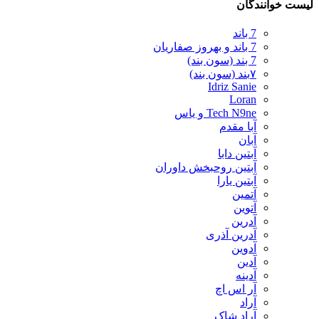
لیست خوانندگان
7 باند
7 باند و بهروز صفاریان
7 بند (سون بند)
۷بند (سون بند)
Idriz Sanie
Loran
Tech N9ne و یاس
آبا مقدم
آبان
آبتین دابا
آبتین روحبخش داوران
آبتین یارا
آتمین
آتوین
آدرین
آدرین آذری
آدوین
آدین
آدینه
آر اس اچ
آراد
آراد شاک