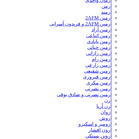
آرمان واحدی
آرمن
آرمند
آرمین 2AFM
آرمین 2AFM و فریدون آسرایی
آرمین آراد
آرمین اتباعی
آرمین بابادی
آرمین حیاتی
آرمین رازانی
آرمین رام
آرمین زارعی
آرمین شفیعی
آرمین فیروزی
آرمین مکری
آرمین نصرتی
آرمین نصرتی و صادق بوقی
آرن
آرن آریا
آروان
آروش
آرومیر و اسکیزو
آرون افشار
آروین بستکی