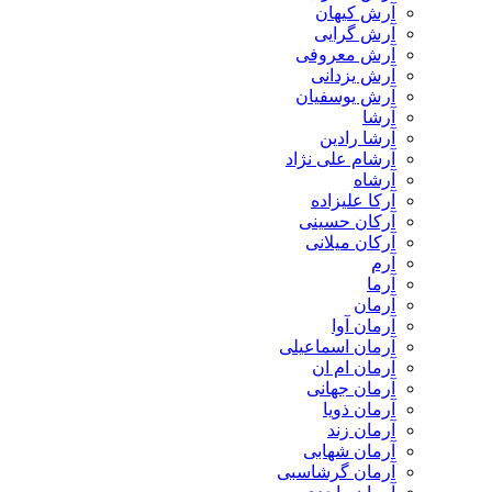
آرش کیهان
آرش گرایی
آرش معروفی
آرش یزدانی
آرش یوسفیان
آرشا
آرشا رادین
آرشام علی نژاد
آرشاه
آرکا علیزاده
آرکان حسینی
آرکان میلانی
آرم
آرما
آرمان
آرمان آوا
آرمان اسماعیلی
آرمان ام ان
آرمان جهانی
آرمان ذویا
آرمان زند
آرمان شهابی
آرمان گرشاسبی