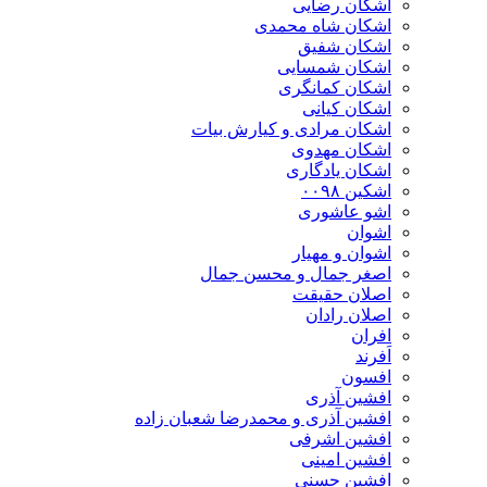
اشکان رضایی
اشکان شاه محمدی
اشکان شفیق
اشکان شمسایی
اشکان‌ کمانگری
اشکان کیانی
اشکان مرادی و کیارش بیات
اشکان مهدوی
اشکان یادگاری
اشکین ۰۰۹۸
اشو عاشوری
اشوان
اشوان و مهیار
اصغر جمال و محسن جمال
اصلان حقیقت
اصلان رادان
افران
اَفرند
افسون
افشین آذری
افشین آذری و محمدرضا شعبان زاده
افشین اشرفی
افشین امینی
افشین حسنی