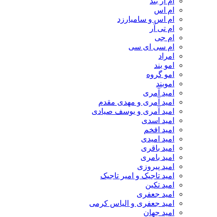
ام‌ ار بند
ام اس
ام اس و سامیارزد
ام تی آر
ام جی
ام سی ای سی
امراد
امو بند
امو گروه
اموبند
امید آمری
امید آمری و مهدی مقدم
امید آمری و یوسف صیادی
امید اسدی
امید افخم
امید امیدی
امید باقری
امید بامری
امید پیروزی
امید تاجیک و امیر تاجیک
امید تکین
امید جعفری
امید جعفری و الیاس کرمی
امید جهان