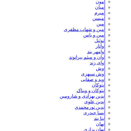
آمون
آمیان
آمیرم
آمیسن
آمین
آمین و شهاب مظفری
آمین و یاس
آنوئیل
آواتار
آوامهر بند
آوان و میثم بیرانوند
آوای زند
آوش
آوش سپهری
آوید و صفایی
آیتوکان
آیتوکان و ویناک
آیدین بهزادی و شارومین
آیدین علوی
آیدین نورمحمدی
آیسا حیدری
آینا بند
آیهان
آیهان بزازی