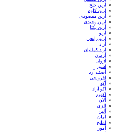
آرین خلج
آرین کاوه
آرین مقصودی
آرین وحیدی
آرین یکتا
آریو
آریو رایجی
آزاد
آزاد کمالیان
آژمان
آژوان
آشور
آصف آریا
آفرو جی
آکو
آکو آزاد
آکورد
آلان
آلزی
آلین
آمان
آمانج
آمور