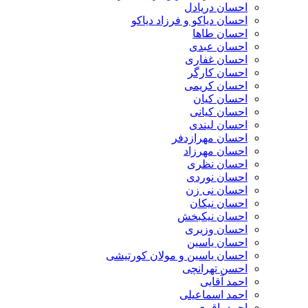
احسان دریادل
احسان دیاکو و فرزاد دیاکو
احسان طاها
احسان عبدی
احسان غفاری
احسان کارگر
احسان کریمی
احسان کیان
احسان کیانی
احسان لیندی
احسان مهرازدفر
احسان مهرزاد
احسان نظری
احسان نوردی
احسان نی زن
احسان نیکان
احسان نیکبخش
احسان وزیری
احسان یاسین
احسان یاسین و مولان کورتیشی
احسن تهرانچی
احمد آقایی
احمد اسماعیلی
احمد باقری