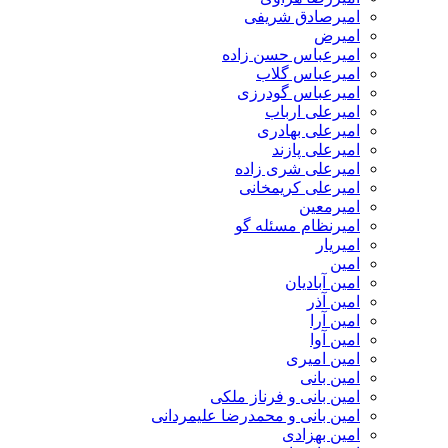
امیرصادق شریفی
امیرض
امیرعباس حسن زاده
امیرعباس گلاب
امیرعباس گودرزی
امیرعلی ارباب
امیرعلی بهادری
امیرعلی پازند
امیرعلی شری زاده
امیرعلی کریمخانی
امیرمعین
امیرنظام مسئله گو
امیریار
امین
امین آبادیان
امین آذر
امین آرا
امین آوا
امین امیری
امین بانی
امین بانی و فرناز ملکی
امین بانی و محمدرضا علیمردانی
امین بهزادی