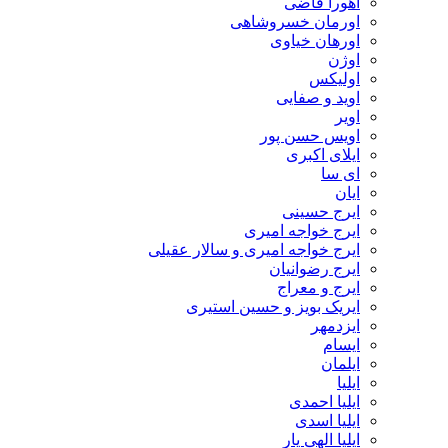
اهورا قاضی
اورمان خسروشاهی
اورهان خیاوی
اوژن
اولیکس
اوید و صفایی
اویر
اویس حسن پور
ايلاى اكبرى
ای سا
ایان
ایرج حسینی
ایرج خواجه امیری
ایرج خواجه امیری و سالار عقیلی
ایرج رضوانیان
ایرج و معراج
ایریک بویز و حسین استیری
ایزدمهر
ایسام
ایلمان
ایلیا
ایلیا احمدی
ایلیا اسدی
ایلیا الهی یار