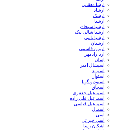
ارشا دهقانی
ارشاد
ارشک
ارشیا
ارشیا سبحان
ارشیا شالی بیک
ارشیا یامی
ارشیان
اروین قاسمی
اریا رادمهر
اِسان
اسپشال امیر
استرید
استوار
استودیو گویا
اسحاق
اسماعیل جعفری
اسماعیل قلی زاده
اسماعیل قیاسی
اسمال
اسی
اسی خیراتی
اشکان رسا