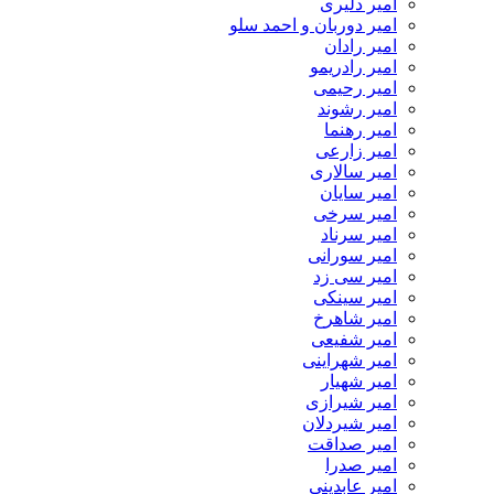
امیر دلیری
امیر دوربان و احمد سلو
امیر رادان
امیر رادریمو
امیر رحیمی
امیر رشوند
امیر رهنما
امیر زارعی
امیر سالاری
امیر سایان
امیر سرخی
امیر سرناد
امیر سورانی
امیر سی زد
امیر سینکی
امیر شاهرخ
امیر شفیعی
امیر شهراینی
امیر شهیار
امیر شیرازی
امیر شیردلان
امیر صداقت
امیر صدرا
امیر عابدینی