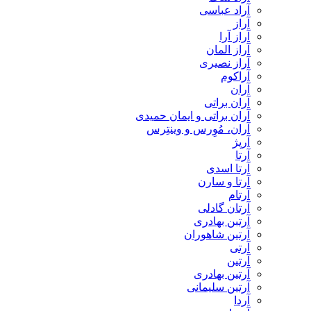
آراد عباسی
آراز
آراز آرا
آراز المان
آراز نصیری
آراکوم
آران
آران براتی
آران براتی و ایمان حمیدی
آران، مُوِرس و وینتِرس
آرپژ
آرتا
آرتا اسدی
آرتا و سارن
آرتام
آرتان گادلی
آرتبن بهادری
آرتين شاهوران
آرتی
آرتین
آرتین بهادری
آرتین سلیمانی
آردا