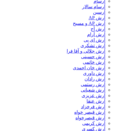
آرسام
آرسام سالار
آرسین
آرش AP
آرش AP و مسیح
آرش آج
آرش آرام
آرش ای پی
آرش تشکری
آرش جلالی و آقا فرا
آرش حسینی
آرش خاتمی
آرش خان احمدی
آرش داوری
آرش رادان
آرش رستمى
آرش شعبانی
آرش عزیزی
آرش عنقا
آرش فرخزاد
آرش قیصر خواه
آرش قیصرخواه
آرش کریمی
آرش کسری