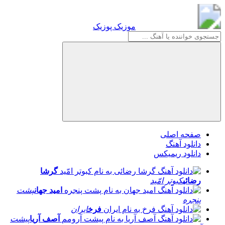
موزیک پوزیک
موزیک پوزیک
صفحه اصلی
دانلود آهنگ
دانلود ریمیکس
گرشا
رضائی
کبوتر امّید
امید جهان
پشت
پنجره
فرخ
ایران
آصف آریا
پیشت