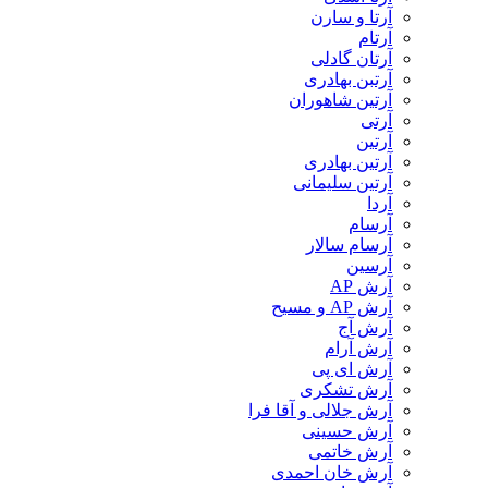
آرتا و سارن
آرتام
آرتان گادلی
آرتبن بهادری
آرتين شاهوران
آرتی
آرتین
آرتین بهادری
آرتین سلیمانی
آردا
آرسام
آرسام سالار
آرسین
آرش AP
آرش AP و مسیح
آرش آج
آرش آرام
آرش ای پی
آرش تشکری
آرش جلالی و آقا فرا
آرش حسینی
آرش خاتمی
آرش خان احمدی