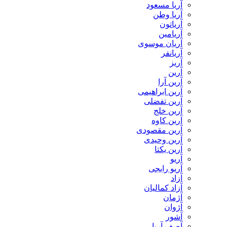
آریا مسعود
آریا وطن
آریاتون
آریامین
آریان موسوی
آریانفر
آریز
آرین
آرین آرا
آرین ابراهیمی
آرین تفضلی
آرین خلج
آرین کاوه
آرین مقصودی
آرین وحیدی
آرین یکتا
آریو
آریو رایجی
آزاد
آزاد کمالیان
آژمان
آژوان
آشور
آصف آریا