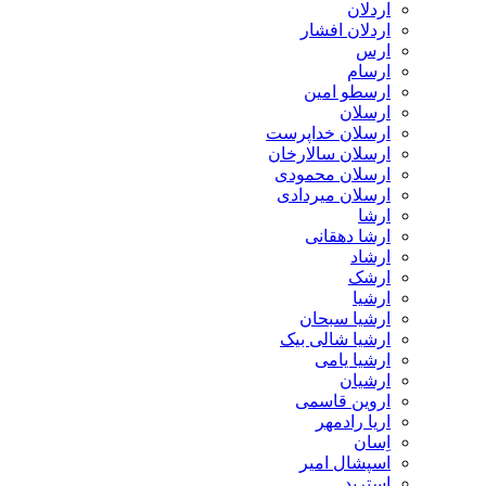
اردلان
اردلان افشار
ارس
ارسام
ارسطو امین
ارسلان
ارسلان خداپرست
ارسلان سالارخان
ارسلان محمودی
ارسلان میردادی
ارشا
ارشا دهقانی
ارشاد
ارشک
ارشیا
ارشیا سبحان
ارشیا شالی بیک
ارشیا یامی
ارشیان
اروین قاسمی
اریا رادمهر
اِسان
اسپشال امیر
استرید