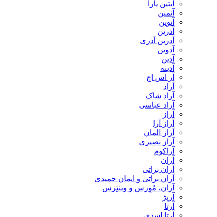
آبتین یارا
آتمین
آتوین
آدرین
آدرین آذری
آدوین
آدین
آدینه
آر اس اچ
آراد
آراد شاک
آراد عباسی
آراز
آراز آرا
آراز المان
آراز نصیری
آراکوم
آران
آران براتی
آران براتی و ایمان حمیدی
آران، مُوِرس و وینتِرس
آرپژ
آرتا
آرتا اسدی