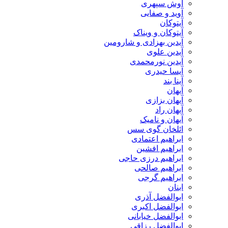
آوش سپهری
آوید و صفایی
آیتوکان
آیتوکان و ویناک
آیدین بهزادی و شارومین
آیدین علوی
آیدین نورمحمدی
آیسا حیدری
آینا بند
آیهان
آیهان بزازی
آیهان راد
آیهان و نامیک
ائلخان گوی سس
ابراهیم اعتمادی
ابراهیم افشین
ابراهیم درزی حاجی
ابراهیم صالحی
ابراهیم گرجی
ابنان
ابوالفضل آذری
ابوالفضل اکبری
ابوالفضل خیابانی
ابوالفضل رزاقی