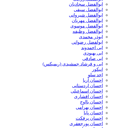
ابوالفضل سجادیان
ابوالفضل سیفی
ابوالفضل شیروانی
ابوالفضل مهربان
ابوالفضل موسوی
ابوالفضل وظیفه
ابوذر محمدی
ابولفضل رضوانی
ابی احمدوند
ابی بهبودی
ابی صادقی
ابی و فرشاد جمشیدی (ریمیکس)
اپیکور
احد سلو
احسان آریا
احسان اردستانی
احسان اسماعیلی
احسان افشاری
احسان بااوج
احسان بهرامی
احسان پایا
احسان پرفکت
احسان پورجعفری