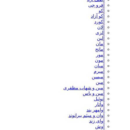
آفرو جی
آکو
آکو آزاد
آکورد
آلان
آلزی
آلین
آمان
آمانج
آمور
آمون
آمیان
آمیرم
آمیسن
آمین
آمین و شهاب مظفری
آمین و یاس
آنوئیل
آواتار
آوامهر بند
آوان و میثم بیرانوند
آوای زند
آوش