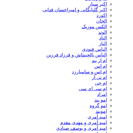
اکبر سیار
اکبر گلپایگانی و امیراحسان فدایی
اکورد
الجان
الکس موزیک
الوند
الیاد
الیاز
الیاس فنودی
الیاس یالچینتاش و فرزاد فرزین
ام‌ ار بند
ام اس
ام اس و سامیارزد
ام تی آر
ام جی
ام سی ای سی
امراد
امو بند
امو گروه
اموبند
امید آمری
امید آمری و مهدی مقدم
امید آمری و یوسف صیادی