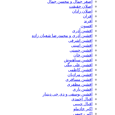
اصغر جمال و محسن جمال
اصلان حقیقت
اصلان رادان
افران
اَفرند
افسون
افشین آذری
افشین آذری و محمدرضا شعبان زاده
افشین اشرفی
افشین امینی
افشین حسنی
افشین خان
افشین سیاهپوش
افشین علی بیگی
افشین کاظمی
افشین مرادیان
افشین مسافری
افشین مظفری
افشین یاری
افشین یوسفی و دی جی دینیار
اقبال احمدی
اقبال حبیبی
اکبر خادملو
اکبر رحیمی