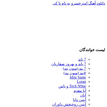
دانلود آهنگ امیرخسرو به نام تا کی
لیست خوانندگان
7 باند
7 باند و بهروز صفاریان
7 بند (سون بند)
۷بند (سون بند)
Idriz Sanie
Loran
Tech N9ne و یاس
آبا مقدم
آبان
آبتین دابا
آبتین روحبخش داوران