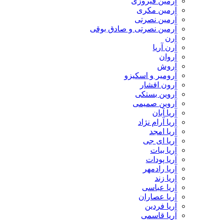
آرمین فیروزی
آرمین مکری
آرمین نصرتی
آرمین نصرتی و صادق بوقی
آرن
آرن آریا
آروان
آروش
آرومیر و اسکیزو
آرون افشار
آروین بستکی
آروین صمیمی
آریا آبان
آریا آرام نژاد
آریا امجد
آریا ای جی
آریا بیات
آریا پودات
آریا رادمهر
آریا زند
آریا عباسی
آریا عصاران
آریا فردین
آریا قاسمی