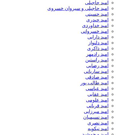
امید حاجیلی
امید حاجیلی و سیروان خسروی
امید حسینی
امید حیدری
امید خداوردی
امید خسروانی
امید دارابی
امید دلنواز
امید ذاکری
امید رادمهر
امید راستین
امید رضایی
امید ساربانی
امید صادقی
امید طالب پور
امید عباسی
امید عقابی
امید علومی
امید قربانی
امید میرزایی
امید نسیمیان
امید نصری
امید نیکویه
امید و جمشید