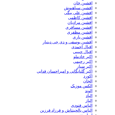
افشین خان
افشین سیاهپوش
افشین علی بیگی
افشین کاظمی
افشین مرادیان
افشین مسافری
افشین مظفری
افشین یاری
افشین یوسفی و دی جی دینیار
اقبال احمدی
اقبال حبیبی
اکبر خادملو
اکبر رحیمی
اکبر سیار
اکبر گلپایگانی و امیراحسان فدایی
اکورد
الجان
الکس موزیک
الوند
الیاد
الیاز
الیاس فنودی
الیاس یالچینتاش و فرزاد فرزین