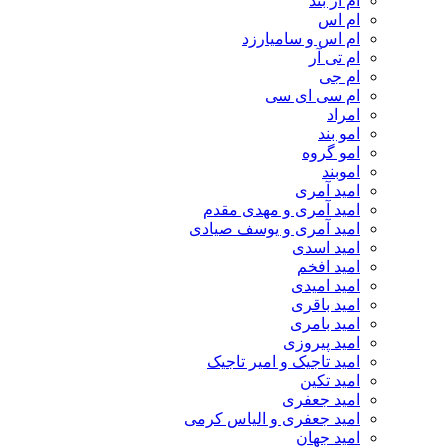
ام‌ ار بند
ام اس
ام اس و سامیارزد
ام تی آر
ام جی
ام سی ای سی
امراد
امو بند
امو گروه
اموبند
امید آمری
امید آمری و مهدی مقدم
امید آمری و یوسف صیادی
امید اسدی
امید افخم
امید امیدی
امید باقری
امید بامری
امید پیروزی
امید تاجیک و امیر تاجیک
امید تکین
امید جعفری
امید جعفری و الیاس کرمی
امید جهان