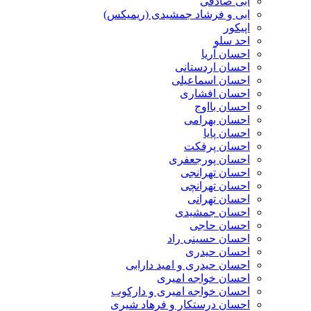
ابی صادقی
ابی و فرشاد جمشیدی (ریمیکس)
اپیکور
احد سلو
احسان آریا
احسان اردستانی
احسان اسماعیلی
احسان افشاری
احسان بااوج
احسان بهرامی
احسان پایا
احسان پرفکت
احسان پورجعفری
احسان تهرانجی
احسان تهرانچی
احسان تهرانی
احسان جمشیدی
احسان حاجی
احسان حسینی راد
احسان حیدری
احسان حیدری و امید دارابی
احسان خواجه امیری
احسان خواجه امیری و دارکوب
احسان درستكار و فرهاد شيرى