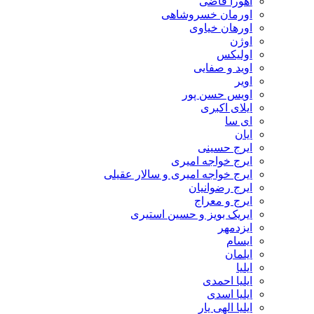
اهورا قاضی
اورمان خسروشاهی
اورهان خیاوی
اوژن
اولیکس
اوید و صفایی
اویر
اویس حسن پور
ايلاى اكبرى
ای سا
ایان
ایرج حسینی
ایرج خواجه امیری
ایرج خواجه امیری و سالار عقیلی
ایرج رضوانیان
ایرج و معراج
ایریک بویز و حسین استیری
ایزدمهر
ایسام
ایلمان
ایلیا
ایلیا احمدی
ایلیا اسدی
ایلیا الهی یار