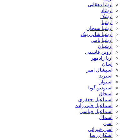
ارشا دهقانی
ارشاد
ارشک
ارشیا
ارشیا سبحان
ارشیا شالی بیک
ارشیا یامی
ارشیان
اروین قاسمی
اریا رادمهر
اِسان
اسپشال امیر
استرید
استوار
استودیو گویا
اسحاق
اسماعیل جعفری
اسماعیل قلی زاده
اسماعیل قیاسی
اسمال
اسی
اسی خیراتی
اشکان رسا