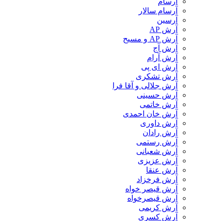
آرسام
آرسام سالار
آرسین
آرش AP
آرش AP و مسیح
آرش آج
آرش آرام
آرش ای پی
آرش تشکری
آرش جلالی و آقا فرا
آرش حسینی
آرش خاتمی
آرش خان احمدی
آرش داوری
آرش رادان
آرش رستمى
آرش شعبانی
آرش عزیزی
آرش عنقا
آرش فرخزاد
آرش قیصر خواه
آرش قیصرخواه
آرش کریمی
آرش کسری