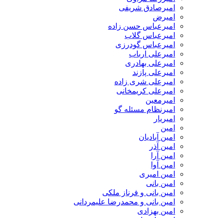
امیرصادق شریفی
امیرض
امیرعباس حسن زاده
امیرعباس گلاب
امیرعباس گودرزی
امیرعلی ارباب
امیرعلی بهادری
امیرعلی پازند
امیرعلی شری زاده
امیرعلی کریمخانی
امیرمعین
امیرنظام مسئله گو
امیریار
امین
امین آبادیان
امین آذر
امین آرا
امین آوا
امین امیری
امین بانی
امین بانی و فرناز ملکی
امین بانی و محمدرضا علیمردانی
امین بهزادی