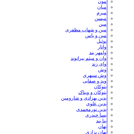
آمون
آمیان
آمیرم
آمیسن
آمین
آمین و شهاب مظفری
آمین و یاس
آنوئیل
آواتار
آوامهر بند
آوان و میثم بیرانوند
آوای زند
آوش
آوش سپهری
آوید و صفایی
آیتوکان
آیتوکان و ویناک
آیدین بهزادی و شارومین
آیدین علوی
آیدین نورمحمدی
آیسا حیدری
آینا بند
آیهان
آیهان بزازی