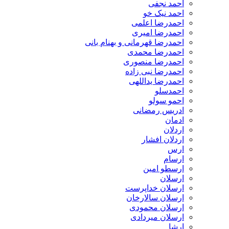
احمد نجفی
احمد نیک خو
احمدرضا اعلمی
احمدرضا امیری
احمدرضا قهرمانی و بهنام بانی
احمدرضا محمدی
احمدرضا منصوری
احمدرضا نبی زاده
احمدرضا یداللهی
احمدسلو
احمو سولو
ادریس رمضانی
ادمان
اردلان
اردلان افشار
ارس
ارسام
ارسطو امین
ارسلان
ارسلان خداپرست
ارسلان سالارخان
ارسلان محمودی
ارسلان میردادی
ارشا