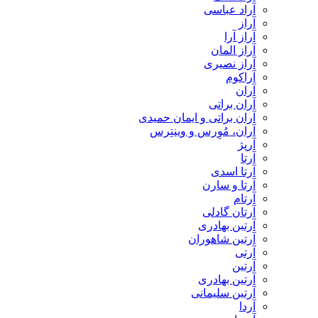
آراد عباسی
آراز
آراز آرا
آراز المان
آراز نصیری
آراکوم
آران
آران براتی
آران براتی و ایمان حمیدی
آران، مُوِرس و وینتِرس
آرپژ
آرتا
آرتا اسدی
آرتا و سارن
آرتام
آرتان گادلی
آرتبن بهادری
آرتين شاهوران
آرتی
آرتین
آرتین بهادری
آرتین سلیمانی
آردا