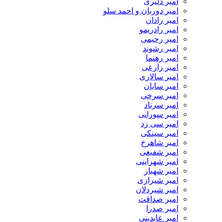
امیر دلیری
امیر دوربان و احمد سلو
امیر رادان
امیر رادریمو
امیر رحیمی
امیر رشوند
امیر رهنما
امیر زارعی
امیر سالاری
امیر سایان
امیر سرخی
امیر سرناد
امیر سورانی
امیر سی زد
امیر سینکی
امیر شاهرخ
امیر شفیعی
امیر شهراینی
امیر شهیار
امیر شیرازی
امیر شیردلان
امیر صداقت
امیر صدرا
امیر عابدینی