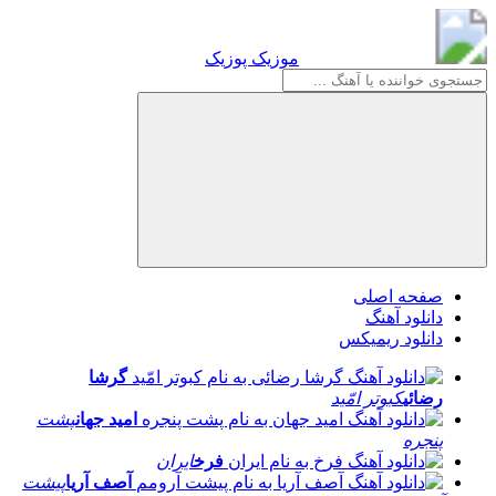
موزیک پوزیک
موزیک پوزیک
صفحه اصلی
دانلود آهنگ
دانلود ریمیکس
گرشا
رضائی
کبوتر امّید
امید جهان
پشت
پنجره
فرخ
ایران
آصف آریا
پیشت