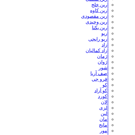
آرین خلج
آرین کاوه
آرین مقصودی
آرین وحیدی
آرین یکتا
آریو
آریو رایجی
آزاد
آزاد کمالیان
آژمان
آژوان
آشور
آصف آریا
آفرو جی
آکو
آکو آزاد
آکورد
آلان
آلزی
آلین
آمان
آمانج
آمور