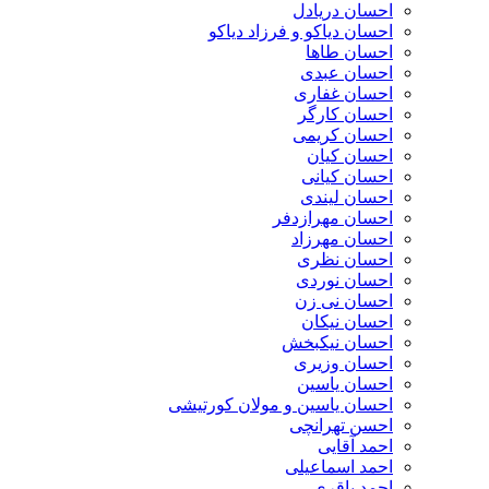
احسان دریادل
احسان دیاکو و فرزاد دیاکو
احسان طاها
احسان عبدی
احسان غفاری
احسان کارگر
احسان کریمی
احسان کیان
احسان کیانی
احسان لیندی
احسان مهرازدفر
احسان مهرزاد
احسان نظری
احسان نوردی
احسان نی زن
احسان نیکان
احسان نیکبخش
احسان وزیری
احسان یاسین
احسان یاسین و مولان کورتیشی
احسن تهرانچی
احمد آقایی
احمد اسماعیلی
احمد باقری