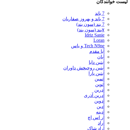
لیست خوانندگان
7 باند
7 باند و بهروز صفاریان
7 بند (سون بند)
۷بند (سون بند)
Idriz Sanie
Loran
Tech N9ne و یاس
آبا مقدم
آبان
آبتین دابا
آبتین روحبخش داوران
آبتین یارا
آتمین
آتوین
آدرین
آدرین آذری
آدوین
آدین
آدینه
آر اس اچ
آراد
آراد شاک