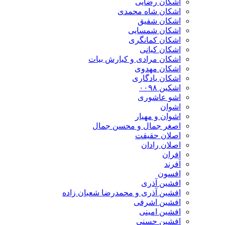
اشکان رضایی
اشکان شاه محمدی
اشکان شفیق
اشکان شمسایی
اشکان‌ کمانگری
اشکان کیانی
اشکان مرادی و کیارش بیات
اشکان مهدوی
اشکان یادگاری
اشکین ۰۰۹۸
اشو عاشوری
اشوان
اشوان و مهیار
اصغر جمال و محسن جمال
اصلان حقیقت
اصلان رادان
افران
اَفرند
افسون
افشین آذری
افشین آذری و محمدرضا شعبان زاده
افشین اشرفی
افشین امینی
افشین حسنی