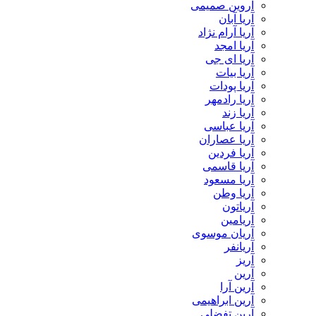
آروین صمیمی
آریا آبان
آریا آرام نژاد
آریا امجد
آریا ای جی
آریا بیات
آریا پودات
آریا رادمهر
آریا زند
آریا عباسی
آریا عصاران
آریا فردین
آریا قاسمی
آریا مسعود
آریا وطن
آریاتون
آریامین
آریان موسوی
آریانفر
آریز
آرین
آرین آرا
آرین ابراهیمی
آرین تفضلی