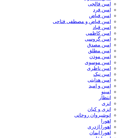
امین فالجی
امین فرد
امین فیاض
امین فیاض و مصطفی فتاحی
امین قباد
امین کاظمی
امین گروسی
امین مصدق
امین مطلق
امین موذن
امین موسوی
امین ناظری
امین نیک
امین هدایتی
امین و امید
امینو
انتظار
انزی
انزی و کیان
انوشیروان روحانی
اهورا
اهورا اژدری
اهورا ایمان