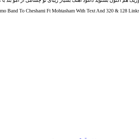
ک هم اکنون بشنوید دانلود آهنگ بسیار زیبای تو چشامی از امو بند با مت
o Band To Cheshami Ft Mohtasham With Text And 320 & 128 Links 