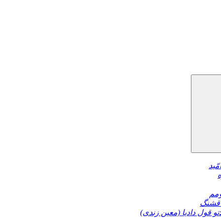
مّید
مم
قشنگ
تو قول دادیا (معین زندی)