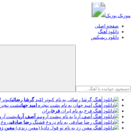
موزیک پوزیک
موزیک پوزیک
صفحه اصلی
دانلود آهنگ
دانلود ریمیکس
گرشا رضائی
کبوتر ا
امید جهان
پشت پنجره
فرخ
ایران
آصف آریا
پیشت آرو
رضا صادقی
دروغ 
معین زد