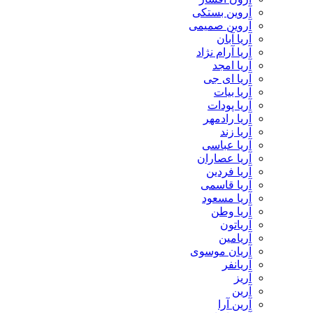
آروین بستکی
آروین صمیمی
آریا آبان
آریا آرام نژاد
آریا امجد
آریا ای جی
آریا بیات
آریا پودات
آریا رادمهر
آریا زند
آریا عباسی
آریا عصاران
آریا فردین
آریا قاسمی
آریا مسعود
آریا وطن
آریاتون
آریامین
آریان موسوی
آریانفر
آریز
آرین
آرین آرا