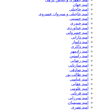
امید جهان
امید حاجیلی
امید حاجیلی و سیروان خسروی
امید حسینی
امید حیدری
امید خداوردی
امید خسروانی
امید دارابی
امید دلنواز
امید ذاکری
امید رادمهر
امید راستین
امید رضایی
امید ساربانی
امید صادقی
امید طالب پور
امید عباسی
امید عقابی
امید علومی
امید قربانی
امید میرزایی
امید نسیمیان
امید نصری