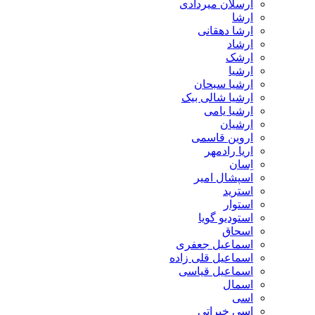
ارسلان میردادی
ارشا
ارشا دهقانی
ارشاد
ارشک
ارشیا
ارشیا سبحان
ارشیا شالی بیک
ارشیا یامی
ارشیان
اروین قاسمی
اریا رادمهر
اِسان
اسپشال امیر
استرید
استوار
استودیو گویا
اسحاق
اسماعیل جعفری
اسماعیل قلی زاده
اسماعیل قیاسی
اسمال
اسی
اسی خیراتی