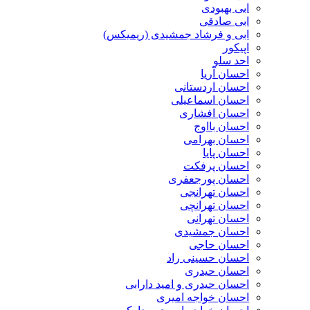
ابی بهبودی
ابی صادقی
ابی و فرشاد جمشیدی (ریمیکس)
اپیکور
احد سلو
احسان آریا
احسان اردستانی
احسان اسماعیلی
احسان افشاری
احسان بااوج
احسان بهرامی
احسان پایا
احسان پرفکت
احسان پورجعفری
احسان تهرانجی
احسان تهرانچی
احسان تهرانی
احسان جمشیدی
احسان حاجی
احسان حسینی راد
احسان حیدری
احسان حیدری و امید دارابی
احسان خواجه امیری