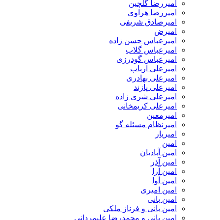
امیررضا گلچین
امیررضا هراوی
امیرصادق شریفی
امیرض
امیرعباس حسن زاده
امیرعباس گلاب
امیرعباس گودرزی
امیرعلی ارباب
امیرعلی بهادری
امیرعلی پازند
امیرعلی شری زاده
امیرعلی کریمخانی
امیرمعین
امیرنظام مسئله گو
امیریار
امین
امین آبادیان
امین آذر
امین آرا
امین آوا
امین امیری
امین بانی
امین بانی و فرناز ملکی
امین بانی و محمدرضا علیمردانی