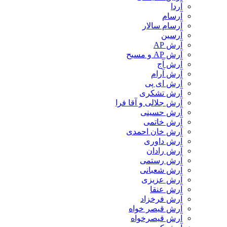
آردا
آرسام
آرسام سالار
آرسین
آرش AP
آرش AP و مسیح
آرش آج
آرش آرام
آرش ای پی
آرش تشکری
آرش جلالی و آقا فرا
آرش حسینی
آرش خاتمی
آرش خان احمدی
آرش داوری
آرش رادان
آرش رستمى
آرش شعبانی
آرش عزیزی
آرش عنقا
آرش فرخزاد
آرش قیصر خواه
آرش قیصرخواه