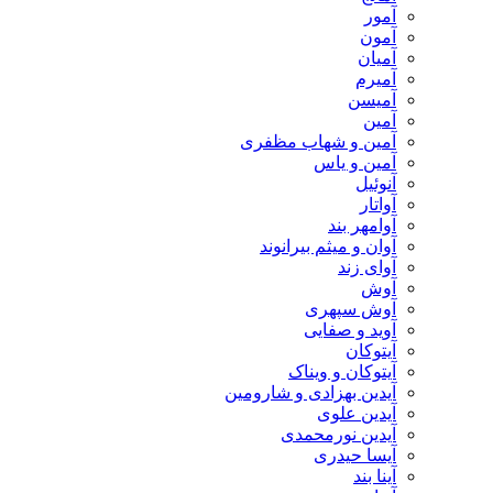
آمور
آمون
آمیان
آمیرم
آمیسن
آمین
آمین و شهاب مظفری
آمین و یاس
آنوئیل
آواتار
آوامهر بند
آوان و میثم بیرانوند
آوای زند
آوش
آوش سپهری
آوید و صفایی
آیتوکان
آیتوکان و ویناک
آیدین بهزادی و شارومین
آیدین علوی
آیدین نورمحمدی
آیسا حیدری
آینا بند