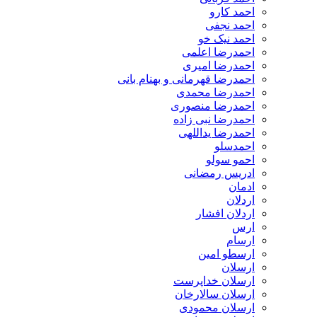
احمد کارو
احمد نجفی
احمد نیک خو
احمدرضا اعلمی
احمدرضا امیری
احمدرضا قهرمانی و بهنام بانی
احمدرضا محمدی
احمدرضا منصوری
احمدرضا نبی زاده
احمدرضا یداللهی
احمدسلو
احمو سولو
ادریس رمضانی
ادمان
اردلان
اردلان افشار
ارس
ارسام
ارسطو امین
ارسلان
ارسلان خداپرست
ارسلان سالارخان
ارسلان محمودی