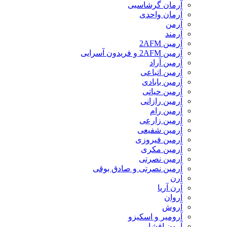
آرمان گرشاسبی
آرمان واحدی
آرمن
آرمند
آرمین 2AFM
آرمین 2AFM و فریدون آسرایی
آرمین آراد
آرمین اتباعی
آرمین بابادی
آرمین حیاتی
آرمین رازانی
آرمین رام
آرمین زارعی
آرمین شفیعی
آرمین فیروزی
آرمین مکری
آرمین نصرتی
آرمین نصرتی و صادق بوقی
آرن
آرن آریا
آروان
آروش
آرومیر و اسکیزو
آرون افشار