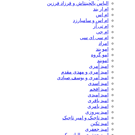
الیاس یالچینتاش و فرزاد فرزین
ام‌ ار بند
ام اس
ام اس و سامیارزد
ام تی آر
ام جی
ام سی ای سی
امراد
امو بند
امو گروه
اموبند
امید آمری
امید آمری و مهدی مقدم
امید آمری و یوسف صیادی
امید اسدی
امید افخم
امید امیدی
امید باقری
امید بامری
امید پیروزی
امید تاجیک و امیر تاجیک
امید تکین
امید جعفری
امید جعفری و الیاس کرمی