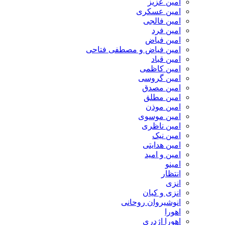
امین عزیز
امین عسکری
امین فالجی
امین فرد
امین فیاض
امین فیاض و مصطفی فتاحی
امین قباد
امین کاظمی
امین گروسی
امین مصدق
امین مطلق
امین موذن
امین موسوی
امین ناظری
امین نیک
امین هدایتی
امین و امید
امینو
انتظار
انزی
انزی و کیان
انوشیروان روحانی
اهورا
اهورا اژدری