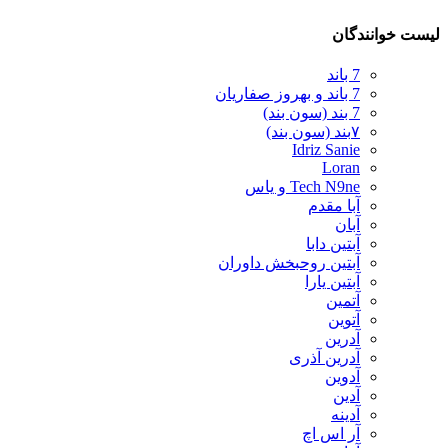
لیست خوانندگان
7 باند
7 باند و بهروز صفاریان
7 بند (سون بند)
۷بند (سون بند)
Idriz Sanie
Loran
Tech N9ne و یاس
آبا مقدم
آبان
آبتین دابا
آبتین روحبخش داوران
آبتین یارا
آتمین
آتوین
آدرین
آدرین آذری
آدوین
آدین
آدینه
آر اس اچ