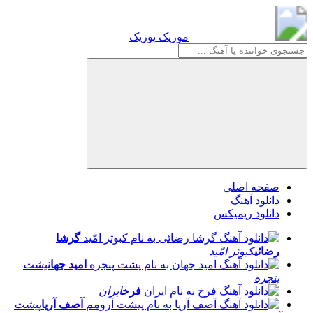
موزیک پوزیک
موزیک پوزیک
صفحه اصلی
دانلود آهنگ
دانلود ریمیکس
گرشا
رضائی
کبوتر امّید
امید جهان
پشت
پنجره
فرخ
ایران
آصف آریا
پیشت