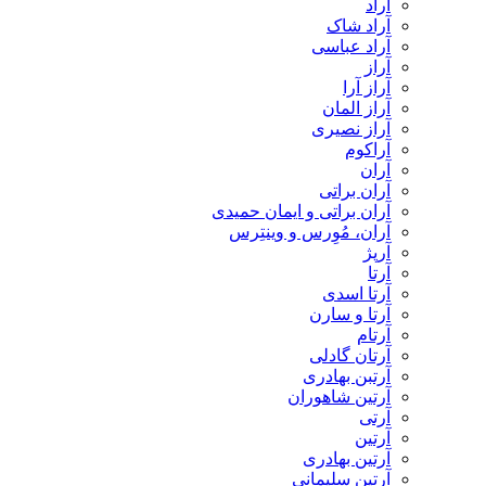
آراد
آراد شاک
آراد عباسی
آراز
آراز آرا
آراز المان
آراز نصیری
آراکوم
آران
آران براتی
آران براتی و ایمان حمیدی
آران، مُوِرس و وینتِرس
آرپژ
آرتا
آرتا اسدی
آرتا و سارن
آرتام
آرتان گادلی
آرتبن بهادری
آرتين شاهوران
آرتی
آرتین
آرتین بهادری
آرتین سلیمانی