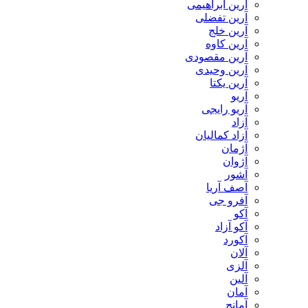
آرین ابراهیمی
آرین تفضلی
آرین خلج
آرین کاوه
آرین مقصودی
آرین وحیدی
آرین یکتا
آریو
آریو رایجی
آزاد
آزاد کمالیان
آژمان
آژوان
آشور
آصف آریا
آفرو جی
آکو
آکو آزاد
آکورد
آلان
آلزی
آلین
آمان
آمانج