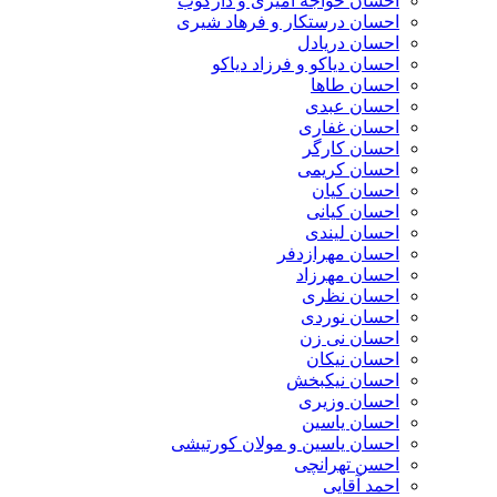
احسان خواجه امیری و دارکوب
احسان درستكار و فرهاد شيرى
احسان دریادل
احسان دیاکو و فرزاد دیاکو
احسان طاها
احسان عبدی
احسان غفاری
احسان کارگر
احسان کریمی
احسان کیان
احسان کیانی
احسان لیندی
احسان مهرازدفر
احسان مهرزاد
احسان نظری
احسان نوردی
احسان نی زن
احسان نیکان
احسان نیکبخش
احسان وزیری
احسان یاسین
احسان یاسین و مولان کورتیشی
احسن تهرانچی
احمد آقایی