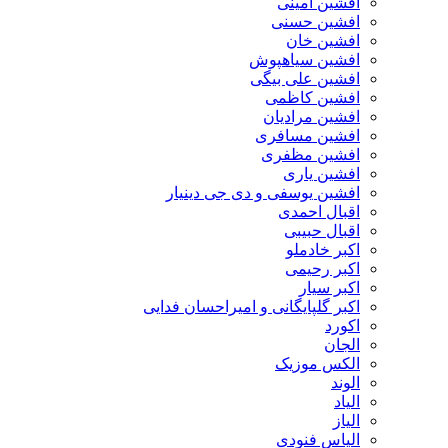
افشین امینی
افشین حسنی
افشین خان
افشین سیاهپوش
افشین علی بیگی
افشین کاظمی
افشین مرادیان
افشین مسافری
افشین مظفری
افشین یاری
افشین یوسفی و دی جی دینیار
اقبال احمدی
اقبال حبیبی
اکبر خادملو
اکبر رحیمی
اکبر سیار
اکبر گلپایگانی و امیراحسان فدایی
اکورد
الجان
الکس موزیک
الوند
الیاد
الیاز
الیاس فنودی