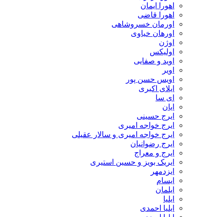
اهورا ایمان
اهورا قاضی
اورمان خسروشاهی
اورهان خیاوی
اوژن
اولیکس
اوید و صفایی
اویر
اویس حسن پور
ايلاى اكبرى
ای سا
ایان
ایرج حسینی
ایرج خواجه امیری
ایرج خواجه امیری و سالار عقیلی
ایرج رضوانیان
ایرج و معراج
ایریک بویز و حسین استیری
ایزدمهر
ایسام
ایلمان
ایلیا
ایلیا احمدی