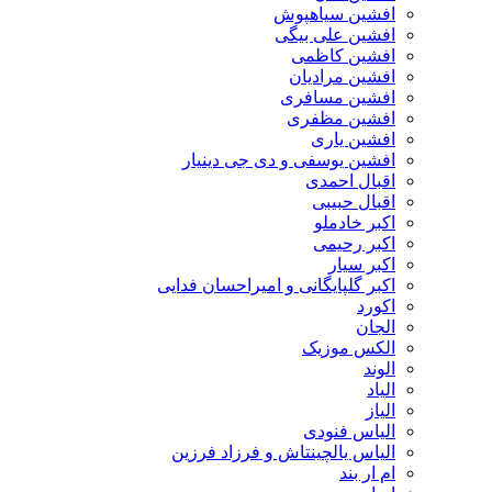
افشین سیاهپوش
افشین علی بیگی
افشین کاظمی
افشین مرادیان
افشین مسافری
افشین مظفری
افشین یاری
افشین یوسفی و دی جی دینیار
اقبال احمدی
اقبال حبیبی
اکبر خادملو
اکبر رحیمی
اکبر سیار
اکبر گلپایگانی و امیراحسان فدایی
اکورد
الجان
الکس موزیک
الوند
الیاد
الیاز
الیاس فنودی
الیاس یالچینتاش و فرزاد فرزین
ام‌ ار بند