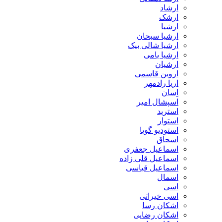
ارشاد
ارشک
ارشیا
ارشیا سبحان
ارشیا شالی بیک
ارشیا یامی
ارشیان
اروین قاسمی
اریا رادمهر
اِسان
اسپشال امیر
استرید
استوار
استودیو گویا
اسحاق
اسماعیل جعفری
اسماعیل قلی زاده
اسماعیل قیاسی
اسمال
اسی
اسی خیراتی
اشکان رسا
اشکان رضایی