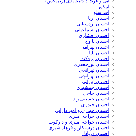
ابی و فرشاد جمشیدی (ریمیکس)
اپیکور
احد سلو
احسان آریا
احسان اردستانی
احسان اسماعیلی
احسان افشاری
احسان بااوج
احسان بهرامی
احسان پایا
احسان پرفکت
احسان پورجعفری
احسان تهرانجی
احسان تهرانچی
احسان تهرانی
احسان جمشیدی
احسان حاجی
احسان حسینی راد
احسان حیدری
احسان حیدری و امید دارابی
احسان خواجه امیری
احسان خواجه امیری و دارکوب
احسان درستكار و فرهاد شيرى
احسان دریادل