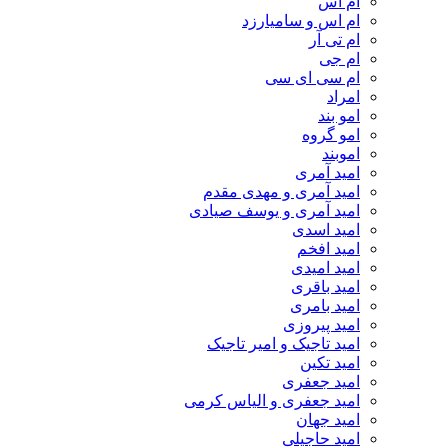
ام اس
ام اس و سامیارزد
ام تی آر
ام جی
ام سی ای سی
امراد
امو بند
امو گروه
اموبند
امید آمری
امید آمری و مهدی مقدم
امید آمری و یوسف صیادی
امید اسدی
امید افخم
امید امیدی
امید باقری
امید بامری
امید پیروزی
امید تاجیک و امیر تاجیک
امید تکین
امید جعفری
امید جعفری و الیاس کرمی
امید جهان
امید حاجیلی