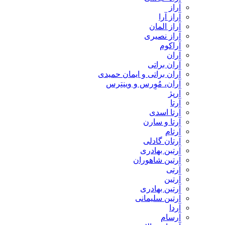
آراز
آراز آرا
آراز المان
آراز نصیری
آراکوم
آران
آران براتی
آران براتی و ایمان حمیدی
آران، مُوِرس و وینتِرس
آرپژ
آرتا
آرتا اسدی
آرتا و سارن
آرتام
آرتان گادلی
آرتبن بهادری
آرتين شاهوران
آرتی
آرتین
آرتین بهادری
آرتین سلیمانی
آردا
آرسام