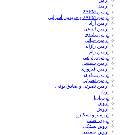
آرمن
آرمند
آرمین 2AFM
آرمین 2AFM و فریدون آسرایی
آرمین آراد
آرمین اتباعی
آرمین بابادی
آرمین حیاتی
آرمین رازانی
آرمین رام
آرمین زارعی
آرمین شفیعی
آرمین فیروزی
آرمین مکری
آرمین نصرتی
آرمین نصرتی و صادق بوقی
آرن
آرن آریا
آروان
آروش
آرومیر و اسکیزو
آرون افشار
آروین بستکی
آروین صمیمی