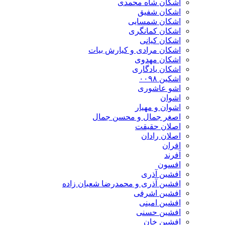
اشکان شاه محمدی
اشکان شفیق
اشکان شمسایی
اشکان‌ کمانگری
اشکان کیانی
اشکان مرادی و کیارش بیات
اشکان مهدوی
اشکان یادگاری
اشکین ۰۰۹۸
اشو عاشوری
اشوان
اشوان و مهیار
اصغر جمال و محسن جمال
اصلان حقیقت
اصلان رادان
افران
اَفرند
افسون
افشین آذری
افشین آذری و محمدرضا شعبان زاده
افشین اشرفی
افشین امینی
افشین حسنی
افشین خان