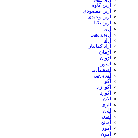
آرین کاوه
آرین مقصودی
آرین وحیدی
آرین یکتا
آریو
آریو رایجی
آزاد
آزاد کمالیان
آژمان
آژوان
آشور
آصف آریا
آفرو جی
آکو
آکو آزاد
آکورد
آلان
آلزی
آلین
آمان
آمانج
آمور
آمون