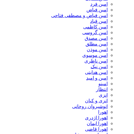
امین فرد
امین فیاض
امین فیاض و مصطفی فتاحی
امین قباد
امین کاظمی
امین گروسی
امین مصدق
امین مطلق
امین موذن
امین موسوی
امین ناظری
امین نیک
امین هدایتی
امین و امید
امینو
انتظار
انزی
انزی و کیان
انوشیروان روحانی
اهورا
اهورا اژدری
اهورا ایمان
اهورا قاضی