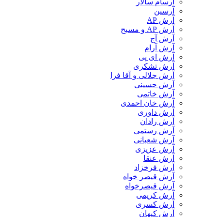
آرسام سالار
آرسین
آرش AP
آرش AP و مسیح
آرش آج
آرش آرام
آرش ای پی
آرش تشکری
آرش جلالی و آقا فرا
آرش حسینی
آرش خاتمی
آرش خان احمدی
آرش داوری
آرش رادان
آرش رستمى
آرش شعبانی
آرش عزیزی
آرش عنقا
آرش فرخزاد
آرش قیصر خواه
آرش قیصرخواه
آرش کریمی
آرش کسری
آرش کیهان