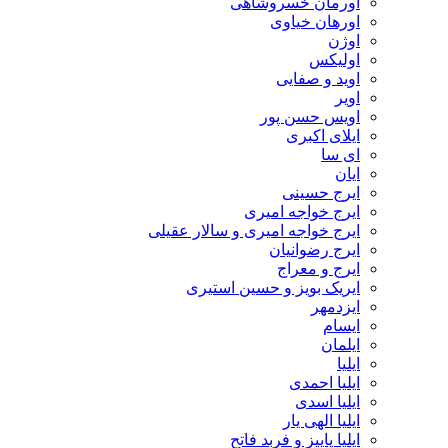
اورمان خسروشاهی
اورهان خیاوی
اوژن
اولیکس
اوید و صفایی
اویر
اویس حسن پور
ايلاى اكبرى
ای سا
ایان
ایرج حسینی
ایرج خواجه امیری
ایرج خواجه امیری و سالار عقیلی
ایرج رضوانیان
ایرج و معراج
ایریک بویز و حسین استیری
ایزدمهر
ایسام
ایلمان
ایلیا
ایلیا احمدی
ایلیا اسدی
ایلیا الهی یار
ایلیا پاییز و فربد فاتح