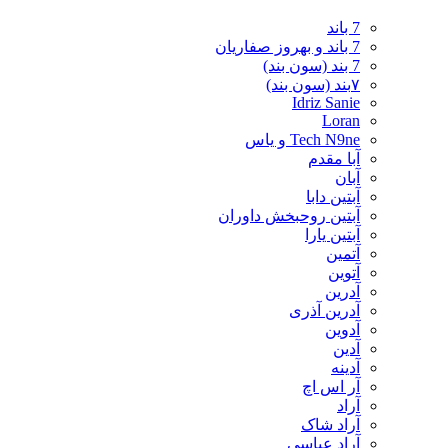
7 باند
7 باند و بهروز صفاریان
7 بند (سون بند)
۷بند (سون بند)
Idriz Sanie
Loran
Tech N9ne و یاس
آبا مقدم
آبان
آبتین دابا
آبتین روحبخش داوران
آبتین یارا
آتمین
آتوین
آدرین
آدرین آذری
آدوین
آدین
آدینه
آر اس اچ
آراد
آراد شاک
آراد عباسی