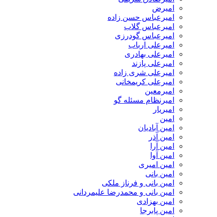
امیرض
امیرعباس حسن زاده
امیرعباس گلاب
امیرعباس گودرزی
امیرعلی ارباب
امیرعلی بهادری
امیرعلی پازند
امیرعلی شری زاده
امیرعلی کریمخانی
امیرمعین
امیرنظام مسئله گو
امیریار
امین
امین آبادیان
امین آذر
امین آرا
امین آوا
امین امیری
امین بانی
امین بانی و فرناز ملکی
امین بانی و محمدرضا علیمردانی
امین بهزادی
امین پابرجا