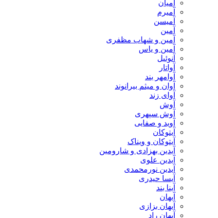
آمیان
آمیرم
آمیسن
آمین
آمین و شهاب مظفری
آمین و یاس
آنوئیل
آواتار
آوامهر بند
آوان و میثم بیرانوند
آوای زند
آوش
آوش سپهری
آوید و صفایی
آیتوکان
آیتوکان و ویناک
آیدین بهزادی و شارومین
آیدین علوی
آیدین نورمحمدی
آیسا حیدری
آینا بند
آیهان
آیهان بزازی
آیهان راد