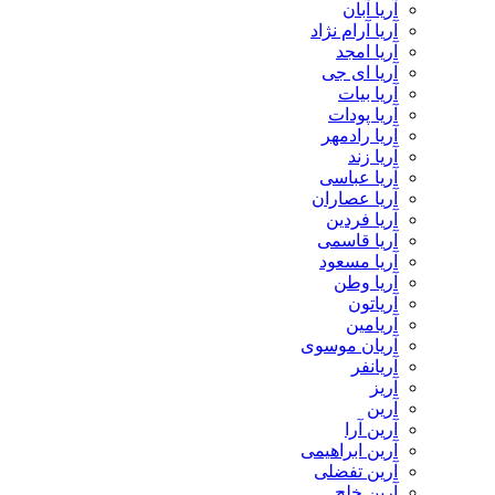
آریا آبان
آریا آرام نژاد
آریا امجد
آریا ای جی
آریا بیات
آریا پودات
آریا رادمهر
آریا زند
آریا عباسی
آریا عصاران
آریا فردین
آریا قاسمی
آریا مسعود
آریا وطن
آریاتون
آریامین
آریان موسوی
آریانفر
آریز
آرین
آرین آرا
آرین ابراهیمی
آرین تفضلی
آرین خلج