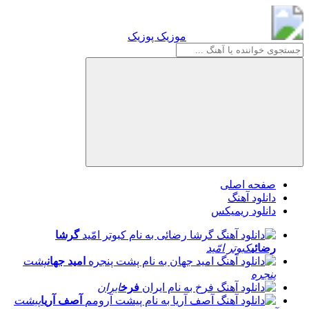
موزیک پوزیک
موزیک پوزیک
صفحه اصلی
دانلود آهنگ
دانلود ریمیکس
گرشا
رضائی
کبوتر امّید
امید جهان
پشت
پنجره
فرخ
ایران
آصف آریا
پیشت