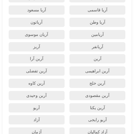
آریا قاسمی
آریا مسعود
آریا وطن
آریاتون
آریامین
آریان موسوی
آریانفر
آریز
آرین
آرین آرا
آرین ابراهیمی
آرین تفضلی
آرین خلج
آرین کاوه
آرین مقصودی
آرین وحیدی
آرین یکتا
آریو
آریو رایجی
آزاد
آزاد کمالیان
آژمان