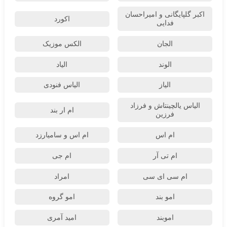
اکبر گلپایگانی و امیراحسان
اکورد
فدایی
الجان
الکس موزیک
الوند
الیاد
الیاز
الیاس فنودی
الیاس یالچینتاش و فرزاد
ام‌ ار بند
فرزین
ام اس
ام اس و سامیارزد
ام تی آر
ام جی
ام سی ای سی
امراد
امو بند
امو گروه
اموبند
امید آمری