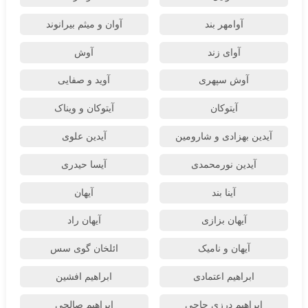
آوامهر بند
آوان و میثم بیرانوند
آوای زند
آوش
آوش سپهری
آوید و صفایی
آیتوکان
آیتوکان و ویناک
آیدین بهزادی و شارومین
آیدین علوی
آیدین نورمحمدی
آیسا حیدری
آینا بند
آیهان
آیهان بزازی
آیهان راد
آیهان و نامیک
ائلخان گوی سس
ابراهیم اعتمادی
ابراهیم افشین
ابراهیم درزی حاجی
ابراهیم صالحی