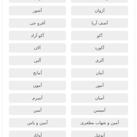
آژوان
آشور
آصف آریا
آفرو جی
آکو
آکو آزاد
آکورد
آلان
آلزی
آلین
آمان
آمانج
آمور
آمون
آمیان
آمیرم
آمیسن
آمین
آمین و شهاب مظفری
آمین و یاس
آنوئیل
آواتار