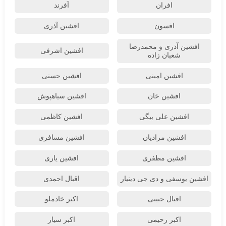
افران
اَفرند
افسون
افشین آذری
افشین آذری و محمدرضا
افشین اشرفی
شعبان زاده
افشین امینی
افشین حسنی
افشین خان
افشین سیاهپوش
افشین علی بیگی
افشین کاظمی
افشین مرادیان
افشین مسافری
افشین مظفری
افشین یاری
افشین یوسفی و دی جی دینیار
اقبال احمدی
اقبال حبیبی
اکبر خادملو
اکبر رحیمی
اکبر سیار