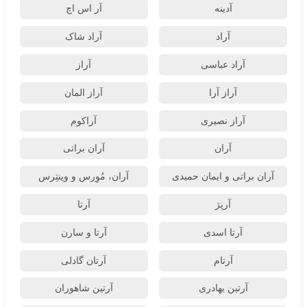
آدینه
آر اس اچ
آراد
آراد شاک
آراد عباسی
آراز
آراز آرا
آراز المان
آراز نصیری
آراکوم
آران
آران براتی
آران براتی و ایمان حمیدی
آران، مُوِرس و وینتِرس
آرپژ
آرتا
آرتا اسدی
آرتا و سارن
آرتام
آرتان گادلی
آرتبن بهادری
آرتين شاهوران