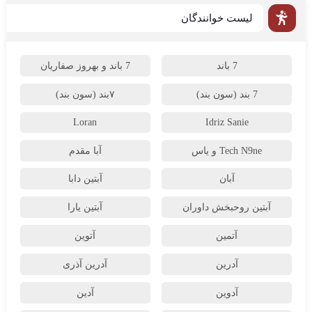
لیست خوانندگان
7 باند
7 باند و بهروز صفاریان
7 بند (سون بند)
۷بند (سون بند)
Loran
Idriz Sanie
Tech N9ne و یاس
آبا مقدم
آبان
آبتین دابا
آبتین روحبخش داوران
آبتین یارا
آتمین
آتوین
آدرین
آدرین آذری
آدوین
آدین