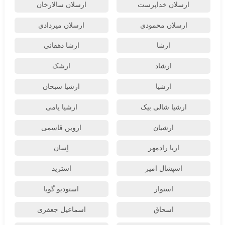
ارسلان خداپرست
ارسلان سالارخان
ارسلان محمودی
ارسلان میردادی
ارشا
ارشا دهقانی
ارشاد
ارشک
ارشیا
ارشیا سبحان
ارشیا شالی بیک
ارشیا یامی
ارشیان
اروین قاسمی
اریا رادمهر
اِسان
اسپشال امیر
استرید
استوار
استودیو گویا
اسحاق
اسماعیل جعفری