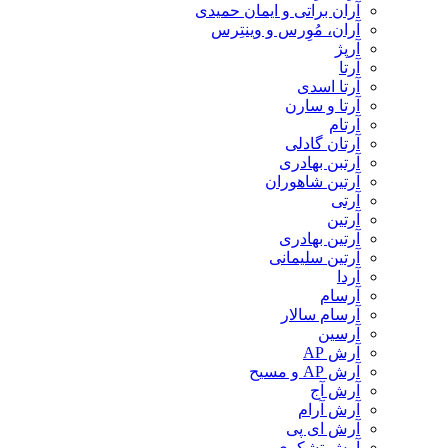
آران براتی و ایمان حمیدی
آران، مُوِرس و وینتِرس
آرپژ
آرتا
آرتا اسدی
آرتا و سارن
آرتام
آرتان گادلی
آرتبن بهادری
آرتين شاهوران
آرتی
آرتین
آرتین بهادری
آرتین سلیمانی
آردا
آرسام
آرسام سالار
آرسین
آرش AP
آرش AP و مسیح
آرش آج
آرش آرام
آرش ای پی
آرش تشکری