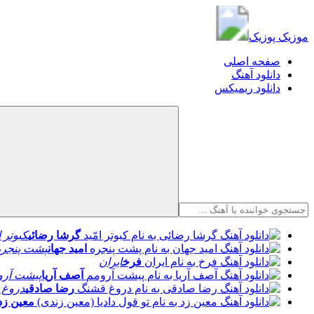
موزیک پوزیک
موزیک پوزیک
صفحه اصلی
دانلود آهنگ
دانلود ریمیکس
گرشا رضائی
کبوتر ا
امید جهان
پشت پنجره
فرخ
ایران
آصف آریا
پیشت آرو
رضا صادقی
دروغ 
معین زد