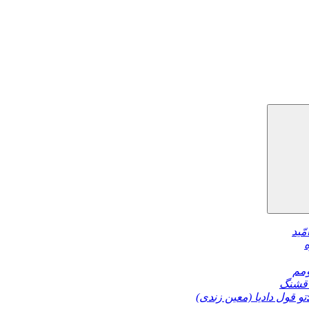
مّید
مم
قشنگ
تو قول دادیا (معین زندی)