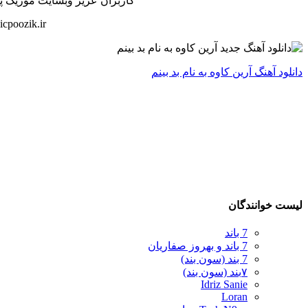
کاربران عزیز وبسایت موزیک پوزی
cpoozik.ir
دانلود آهنگ آرین کاوه به نام بد بینم
لیست خوانندگان
7 باند
7 باند و بهروز صفاریان
7 بند (سون بند)
۷بند (سون بند)
Idriz Sanie
Loran