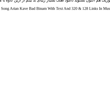
ک هم اکنون بشنوید دانلود آهنگ بسیار زیبای بد بینم از آرین کاوه با مت
Song Arian Kave Bad Binam With Text And 320 & 128 Links In Musi