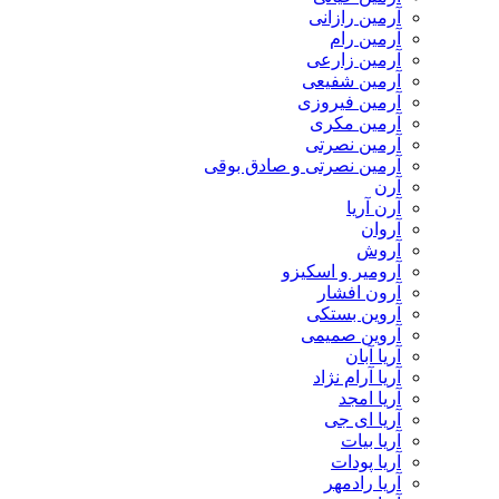
آرمین رازانی
آرمین رام
آرمین زارعی
آرمین شفیعی
آرمین فیروزی
آرمین مکری
آرمین نصرتی
آرمین نصرتی و صادق بوقی
آرن
آرن آریا
آروان
آروش
آرومیر و اسکیزو
آرون افشار
آروین بستکی
آروین صمیمی
آریا آبان
آریا آرام نژاد
آریا امجد
آریا ای جی
آریا بیات
آریا پودات
آریا رادمهر