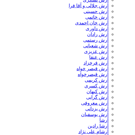
آرش جلالی و آقا فرا
آرش حسینی
آرش خاتمی
آرش خان احمدی
آرش داوری
آرش رادان
آرش رستمى
آرش شعبانی
آرش عزیزی
آرش عنقا
آرش فرخزاد
آرش قیصر خواه
آرش قیصرخواه
آرش کریمی
آرش کسری
آرش کیهان
آرش گرایی
آرش معروفی
آرش یزدانی
آرش یوسفیان
آرشا
آرشا رادین
آرشام علی نژاد