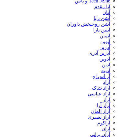
Tech N9ne و یاس
آبا مقدم
آبان
آبتین دابا
آبتین روحبخش داوران
آبتین یارا
آتمین
آتوین
آدرین
آدرین آذری
آدوین
آدین
آدینه
آر اس اچ
آراد
آراد شاک
آراد عباسی
آراز
آراز آرا
آراز المان
آراز نصیری
آراکوم
آران
آران براتی