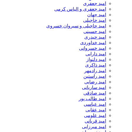
امید جعفری
امید جعفری و الیاس کرمی
امید جهان
امید حاجیلی
امید حاجیلی و سیروان خسروی
امید حسینی
امید حیدری
امید خداوردی
امید خسروانی
امید دارابی
امید دلنواز
امید ذاکری
امید رادمهر
امید راستین
امید رضایی
امید ساربانی
امید صادقی
امید طالب پور
امید عباسی
امید عقابی
امید علومی
امید قربانی
امید میرزایی