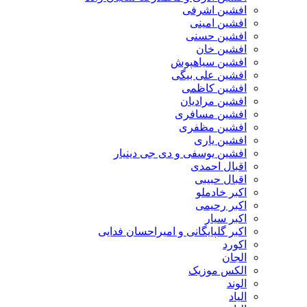
افشین اشرفی
افشین امینی
افشین حسنی
افشین خان
افشین سیاهپوش
افشین علی بیگی
افشین کاظمی
افشین مرادیان
افشین مسافری
افشین مظفری
افشین یاری
افشین یوسفی و دی جی دینیار
اقبال احمدی
اقبال حبیبی
اکبر خادملو
اکبر رحیمی
اکبر سیار
اکبر گلپایگانی و امیراحسان فدایی
اکورد
الجان
الکس موزیک
الوند
الیاد