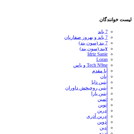
لیست خوانندگان
7 باند
7 باند و بهروز صفاریان
7 بند (سون بند)
۷بند (سون بند)
Idriz Sanie
Loran
Tech N9ne و یاس
آبا مقدم
آبان
آبتین دابا
آبتین روحبخش داوران
آبتین یارا
آتمین
آتوین
آدرین
آدرین آذری
آدوین
آدین
آدینه