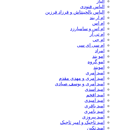
الیاز
الیاس فنودی
الیاس یالچینتاش و فرزاد فرزین
ام‌ ار بند
ام اس
ام اس و سامیارزد
ام تی آر
ام جی
ام سی ای سی
امراد
امو بند
امو گروه
اموبند
امید آمری
امید آمری و مهدی مقدم
امید آمری و یوسف صیادی
امید اسدی
امید افخم
امید امیدی
امید باقری
امید بامری
امید پیروزی
امید تاجیک و امیر تاجیک
امید تکین