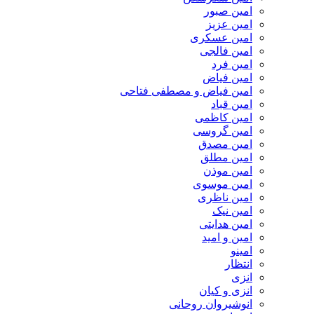
امین صبور
امین عزیز
امین عسکری
امین فالجی
امین فرد
امین فیاض
امین فیاض و مصطفی فتاحی
امین قباد
امین کاظمی
امین گروسی
امین مصدق
امین مطلق
امین موذن
امین موسوی
امین ناظری
امین نیک
امین هدایتی
امین و امید
امینو
انتظار
انزی
انزی و کیان
انوشیروان روحانی