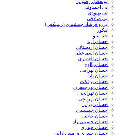
ابولفضل رضوانی
ابی احمدوند
ابی بهبودی
ابی صادقی
ابی و فرشاد جمشیدی (ریمیکس)
اپیکور
احد سلو
احسان آریا
احسان اردستانی
احسان اسماعیلی
احسان افشاری
احسان بااوج
احسان بهرامی
احسان پایا
احسان پرفکت
احسان پورجعفری
احسان تهرانجی
احسان تهرانچی
احسان تهرانی
احسان جمشیدی
احسان حاجی
احسان حسینی راد
احسان حیدری
احسان حیدری و امید دارابی