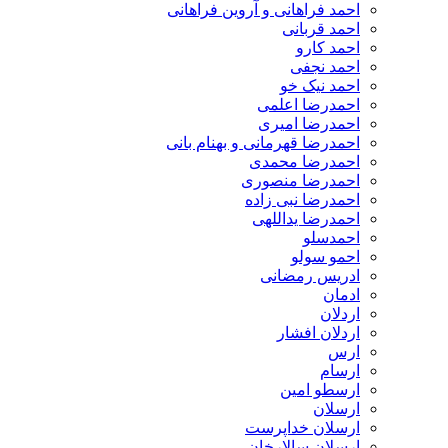
احمد فراهانی و آروین فراهانی
احمد قربانی
احمد کارو
احمد نجفی
احمد نیک خو
احمدرضا اعلمی
احمدرضا امیری
احمدرضا قهرمانی و بهنام بانی
احمدرضا محمدی
احمدرضا منصوری
احمدرضا نبی زاده
احمدرضا یداللهی
احمدسلو
احمو سولو
ادریس رمضانی
ادمان
اردلان
اردلان افشار
ارس
ارسام
ارسطو امین
ارسلان
ارسلان خداپرست
ارسلان سالارخان