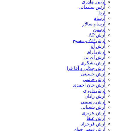
آرتین بهادری
آرتین سلیمانی
آردا
آرسام
آرسام سالار
آرسین
آرش AP
آرش AP و مسیح
آرش آج
آرش آرام
آرش ای پی
آرش تشکری
آرش جلالی و آقا فرا
آرش حسینی
آرش خاتمی
آرش خان احمدی
آرش داوری
آرش رادان
آرش رستمى
آرش شعبانی
آرش عزیزی
آرش عنقا
آرش فرخزاد
آرش قیصر خواه