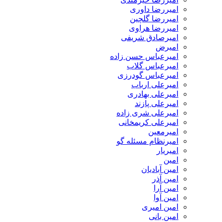
امیررضا داوری
امیررضا گلچین
امیررضا هراوی
امیرصادق شریفی
امیرض
امیرعباس حسن زاده
امیرعباس گلاب
امیرعباس گودرزی
امیرعلی ارباب
امیرعلی بهادری
امیرعلی پازند
امیرعلی شری زاده
امیرعلی کریمخانی
امیرمعین
امیرنظام مسئله گو
امیریار
امین
امین آبادیان
امین آذر
امین آرا
امین آوا
امین امیری
امین بانی