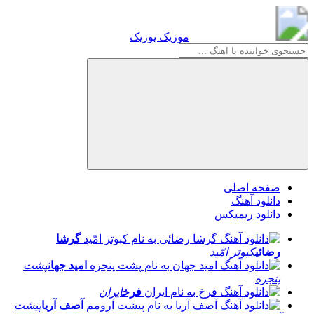
موزیک پوزیک
موزیک پوزیک
صفحه اصلی
دانلود آهنگ
دانلود ریمیکس
گرشا
رضائی
کبوتر امّید
امید جهان
پشت
پنجره
فرخ
ایران
آصف آریا
پیشت