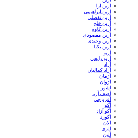
آرین آرا
آرین ابراهیمی
آرین تفضلی
آرین خلج
آرین کاوه
آرین مقصودی
آرین وحیدی
آرین یکتا
آریو
آریو رایجی
آزاد
آزاد کمالیان
آژمان
آژوان
آشور
آصف آریا
آفرو جی
آکو
آکو آزاد
آکورد
آلان
آلزی
آلین