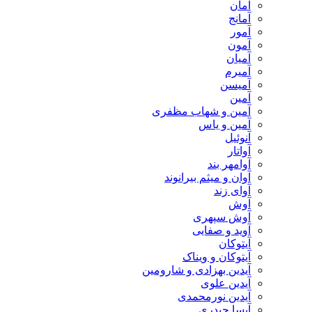
آمان
آمانج
آمور
آمون
آمیان
آمیرم
آمیسن
آمین
آمین و شهاب مظفری
آمین و یاس
آنوئیل
آواتار
آوامهر بند
آوان و میثم بیرانوند
آوای زند
آوش
آوش سپهری
آوید و صفایی
آیتوکان
آیتوکان و ویناک
آیدین بهزادی و شارومین
آیدین علوی
آیدین نورمحمدی
آیسا حیدری