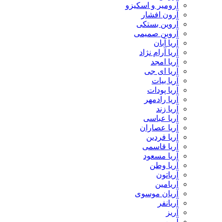
آرومیر و اسکیزو
آرون افشار
آروین بستکی
آروین صمیمی
آریا آبان
آریا آرام نژاد
آریا امجد
آریا ای جی
آریا بیات
آریا پودات
آریا رادمهر
آریا زند
آریا عباسی
آریا عصاران
آریا فردین
آریا قاسمی
آریا مسعود
آریا وطن
آریاتون
آریامین
آریان موسوی
آریانفر
آریز
آرین