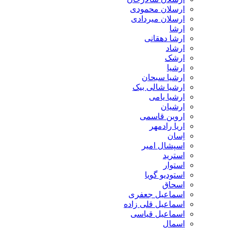
ارسلان محمودی
ارسلان میردادی
ارشا
ارشا دهقانی
ارشاد
ارشک
ارشیا
ارشیا سبحان
ارشیا شالی بیک
ارشیا یامی
ارشیان
اروین قاسمی
اریا رادمهر
اِسان
اسپشال امیر
استرید
استوار
استودیو گویا
اسحاق
اسماعیل جعفری
اسماعیل قلی زاده
اسماعیل قیاسی
اسمال