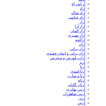
آر اس اچ
آراد
آراد شاک
آراد عباسی
آراز
آراز آرا
آراز المان
آراز نصیری
آراکوم
آران
آران براتی
آران براتی و ایمان حمیدی
آران، مُوِرس و وینتِرس
آرپژ
آرتا
آرتا اسدی
آرتا و سارن
آرتام
آرتان گادلی
آرتبن بهادری
آرتين شاهوران
آرتی
آرتین