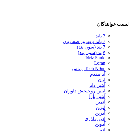
لیست خوانندگان
7 باند
7 باند و بهروز صفاریان
7 بند (سون بند)
۷بند (سون بند)
Idriz Sanie
Loran
Tech N9ne و یاس
آبا مقدم
آبان
آبتین دابا
آبتین روحبخش داوران
آبتین یارا
آتمین
آتوین
آدرین
آدرین آذری
آدوین
آدین