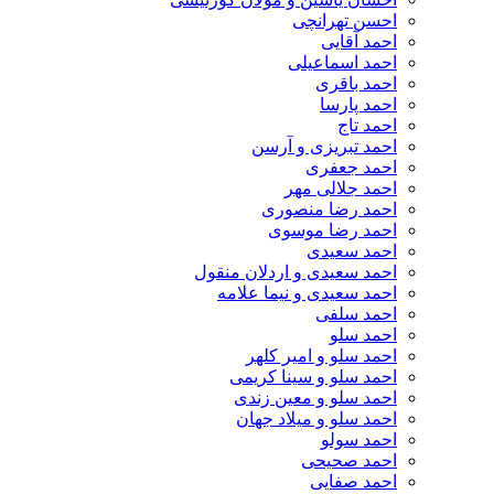
احسن تهرانچی
احمد آقایی
احمد اسماعیلی
احمد باقری
احمد پارسا
احمد تاج
احمد تبریزی و آرسن
احمد جعفری
احمد جلالی مهر
احمد رضا منصوری
احمد رضا موسوی
احمد سعیدی
احمد سعیدی و اردلان منقول
احمد سعیدی و نیما علامه
احمد سلفی
احمد سلو
احمد سلو و امیر کلهر
احمد سلو و سینا کریمی
احمد سلو و معین زندی
احمد سلو و میلاد جهان
احمد سولو
احمد صحیحی
احمد صفایی