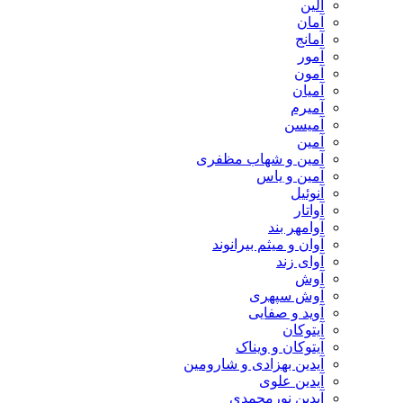
آلین
آمان
آمانج
آمور
آمون
آمیان
آمیرم
آمیسن
آمین
آمین و شهاب مظفری
آمین و یاس
آنوئیل
آواتار
آوامهر بند
آوان و میثم بیرانوند
آوای زند
آوش
آوش سپهری
آوید و صفایی
آیتوکان
آیتوکان و ویناک
آیدین بهزادی و شارومین
آیدین علوی
آیدین نورمحمدی