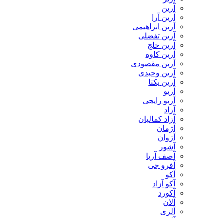
آرین
آرین آرا
آرین ابراهیمی
آرین تفضلی
آرین خلج
آرین کاوه
آرین مقصودی
آرین وحیدی
آرین یکتا
آریو
آریو رایجی
آزاد
آزاد کمالیان
آژمان
آژوان
آشور
آصف آریا
آفرو جی
آکو
آکو آزاد
آکورد
آلان
آلزی