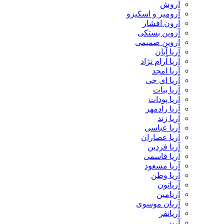
آروش
آرومیر و اسکیزو
آرون افشار
آروین بستکی
آروین صمیمی
آریا آبان
آریا آرام نژاد
آریا امجد
آریا ای جی
آریا بیات
آریا پودات
آریا رادمهر
آریا زند
آریا عباسی
آریا عصاران
آریا فردین
آریا قاسمی
آریا مسعود
آریا وطن
آریاتون
آریامین
آریان موسوی
آریانفر
آریز