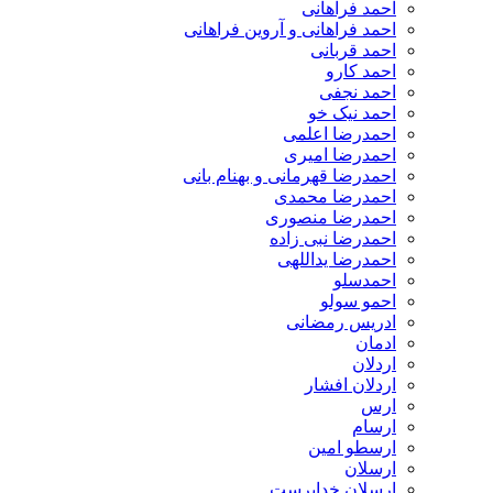
احمد فراهانی
احمد فراهانی و آروین فراهانی
احمد قربانی
احمد کارو
احمد نجفی
احمد نیک خو
احمدرضا اعلمی
احمدرضا امیری
احمدرضا قهرمانی و بهنام بانی
احمدرضا محمدی
احمدرضا منصوری
احمدرضا نبی زاده
احمدرضا یداللهی
احمدسلو
احمو سولو
ادریس رمضانی
ادمان
اردلان
اردلان افشار
ارس
ارسام
ارسطو امین
ارسلان
ارسلان خداپرست