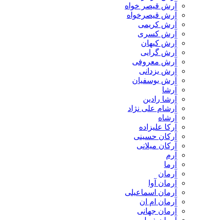
آرش قیصر خواه
آرش قیصرخواه
آرش کریمی
آرش کسری
آرش کیهان
آرش گرایی
آرش معروفی
آرش یزدانی
آرش یوسفیان
آرشا
آرشا رادین
آرشام علی نژاد
آرشاه
آرکا علیزاده
آرکان حسینی
آرکان میلانی
آرم
آرما
آرمان
آرمان آوا
آرمان اسماعیلی
آرمان ام ان
آرمان جهانی