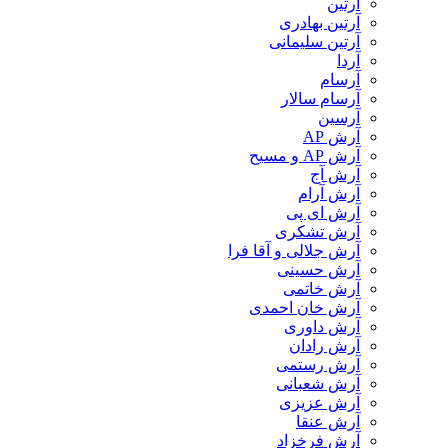
آرتین
آرتین بهادری
آرتین سلیمانی
آردا
آرسام
آرسام سالار
آرسین
آرش AP
آرش AP و مسیح
آرش آج
آرش آرام
آرش ای پی
آرش تشکری
آرش جلالی و آقا فرا
آرش حسینی
آرش خاتمی
آرش خان احمدی
آرش داوری
آرش رادان
آرش رستمى
آرش شعبانی
آرش عزیزی
آرش عنقا
آرش فرخزاد