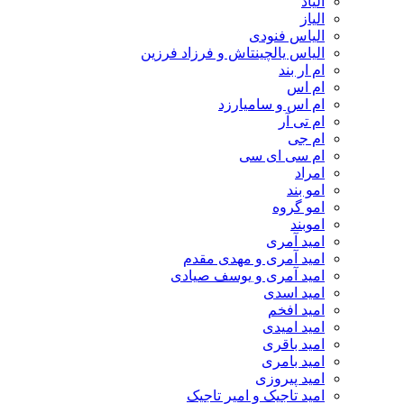
الیاد
الیاز
الیاس فنودی
الیاس یالچینتاش و فرزاد فرزین
ام‌ ار بند
ام اس
ام اس و سامیارزد
ام تی آر
ام جی
ام سی ای سی
امراد
امو بند
امو گروه
اموبند
امید آمری
امید آمری و مهدی مقدم
امید آمری و یوسف صیادی
امید اسدی
امید افخم
امید امیدی
امید باقری
امید بامری
امید پیروزی
امید تاجیک و امیر تاجیک