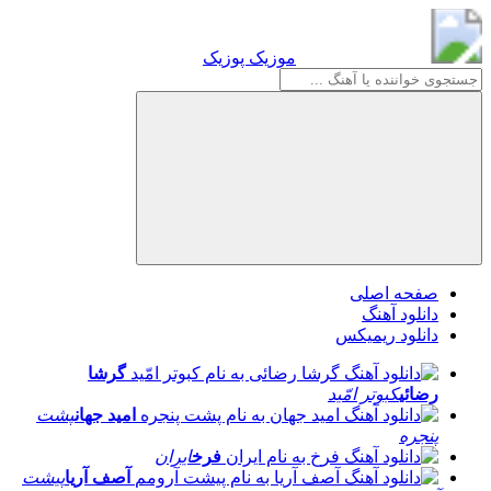
موزیک پوزیک
موزیک پوزیک
صفحه اصلی
دانلود آهنگ
دانلود ریمیکس
گرشا
رضائی
کبوتر امّید
امید جهان
پشت
پنجره
فرخ
ایران
آصف آریا
پیشت