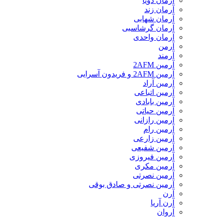
آرمان ذویا
آرمان زند
آرمان شهابی
آرمان گرشاسبی
آرمان واحدی
آرمن
آرمند
آرمین 2AFM
آرمین 2AFM و فریدون آسرایی
آرمین آراد
آرمین اتباعی
آرمین بابادی
آرمین حیاتی
آرمین رازانی
آرمین رام
آرمین زارعی
آرمین شفیعی
آرمین فیروزی
آرمین مکری
آرمین نصرتی
آرمین نصرتی و صادق بوقی
آرن
آرن آریا
آروان