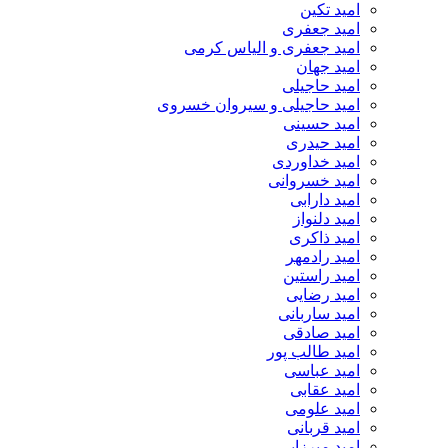
امید تکین
امید جعفری
امید جعفری و الیاس کرمی
امید جهان
امید حاجیلی
امید حاجیلی و سیروان خسروی
امید حسینی
امید حیدری
امید خداوردی
امید خسروانی
امید دارابی
امید دلنواز
امید ذاکری
امید رادمهر
امید راستین
امید رضایی
امید ساربانی
امید صادقی
امید طالب پور
امید عباسی
امید عقابی
امید علومی
امید قربانی
امید میرزایی