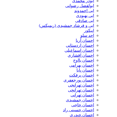
ابوذر محمدی
ابولفضل رضوانی
ابی احمدوند
ابی بهبودی
ابی صادقی
ابی و فرشاد جمشیدی (ریمیکس)
اپیکور
احد سلو
احسان آریا
احسان اردستانی
احسان اسماعیلی
احسان افشاری
احسان بااوج
احسان بهرامی
احسان پایا
احسان پرفکت
احسان پورجعفری
احسان تهرانجی
احسان تهرانچی
احسان تهرانی
احسان جمشیدی
احسان حاجی
احسان حسینی راد
احسان حیدری