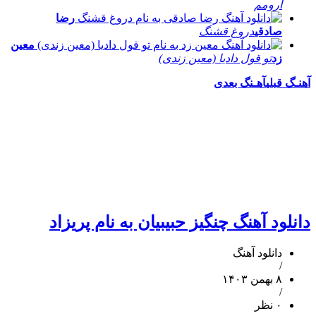
آرومم
رضا
صادقی
دروغ قشنگ
معین
زد
تو قول دادیا (معین زندی)
آهنـگ قبلی
آهـنگ بعدی
دانلود آهنگ چنگیز حبیبیان به نام پریزاد
دانلود آهنگ
/
۸ بهمن ۱۴۰۳
/
۰ نظر