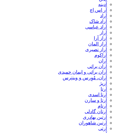
آدینه
آر اس اچ
آراد
آراد شاک
آراد عباسی
آراز
آراز آرا
آراز المان
آراز نصیری
آراکوم
آران
آران براتی
آران براتی و ایمان حمیدی
آران، مُوِرس و وینتِرس
آرپژ
آرتا
آرتا اسدی
آرتا و سارن
آرتام
آرتان گادلی
آرتبن بهادری
آرتين شاهوران
آرتی