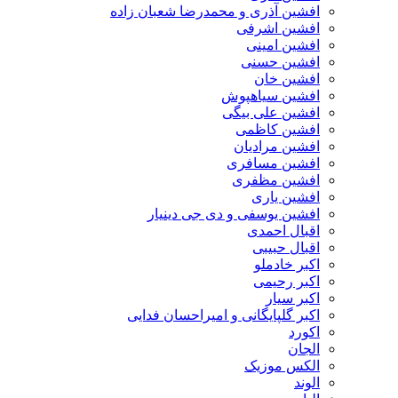
افشین آذری و محمدرضا شعبان زاده
افشین اشرفی
افشین امینی
افشین حسنی
افشین خان
افشین سیاهپوش
افشین علی بیگی
افشین کاظمی
افشین مرادیان
افشین مسافری
افشین مظفری
افشین یاری
افشین یوسفی و دی جی دینیار
اقبال احمدی
اقبال حبیبی
اکبر خادملو
اکبر رحیمی
اکبر سیار
اکبر گلپایگانی و امیراحسان فدایی
اکورد
الجان
الکس موزیک
الوند