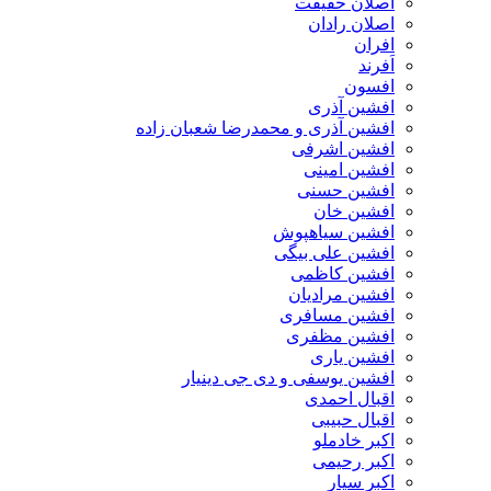
اصلان حقیقت
اصلان رادان
افران
اَفرند
افسون
افشین آذری
افشین آذری و محمدرضا شعبان زاده
افشین اشرفی
افشین امینی
افشین حسنی
افشین خان
افشین سیاهپوش
افشین علی بیگی
افشین کاظمی
افشین مرادیان
افشین مسافری
افشین مظفری
افشین یاری
افشین یوسفی و دی جی دینیار
اقبال احمدی
اقبال حبیبی
اکبر خادملو
اکبر رحیمی
اکبر سیار