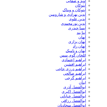
آوید و صفایی
آیتوکان
آیتوکان و ویناک
آیدین بهزادی و شارومین
آیدین علوی
آیدین نورمحمدی
آیسا حیدری
آینا بند
آیهان
آیهان بزازی
آیهان راد
آیهان و نامیک
ائلخان گوی سس
ابراهیم اعتمادی
ابراهیم افشین
ابراهیم درزی حاجی
ابراهیم صالحی
ابراهیم گرجی
ابنان
ابوالفضل آذری
ابوالفضل اکبری
ابوالفضل خیابانی
ابوالفضل رزاقی
ابوالفضل سجادیان