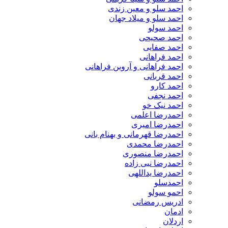
احمد سلو و معین زندی
احمد سلو و میلاد جهان
احمد سولو
احمد صحیحی
احمد صفایی
احمد فراهانی
احمد فراهانی و آروین فراهانی
احمد قربانی
احمد کارو
احمد نجفی
احمد نیک خو
احمدرضا اعلمی
احمدرضا امیری
احمدرضا قهرمانی و بهنام بانی
احمدرضا محمدی
احمدرضا منصوری
احمدرضا نبی زاده
احمدرضا یداللهی
احمدسلو
احمو سولو
ادریس رمضانی
ادمان
اردلان