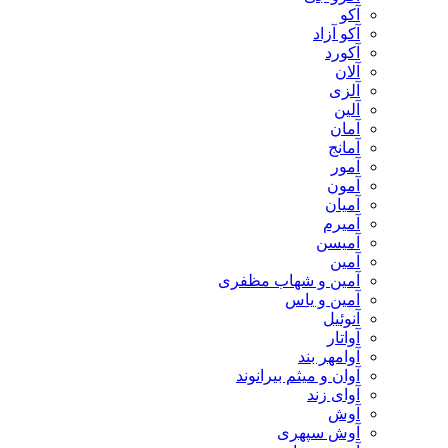
آکو
آکو آزاد
آکورد
آلان
آلزی
آلین
آمان
آمانج
آمور
آمون
آمیان
آمیرم
آمیسن
آمین
آمین و شهاب مظفری
آمین و یاس
آنوئیل
آواتار
آوامهر بند
آوان و میثم بیرانوند
آوای زند
آوش
آوش سپهری