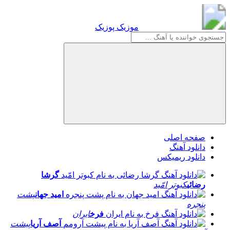
موزیک پوزیک
موزیک پوزیک
صفحه اصلی
دانلود آهنگ
دانلود ریمیکس
گرشا
رضائی
کبوتر امّید
امید جهان
پشت
پنجره
فرخ
ایران
آصف آریا
پیشت