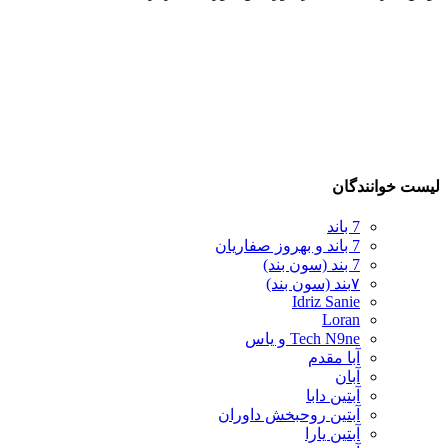
لیست خوانندگان
7 باند
7 باند و بهروز صفاریان
7 بند (سون بند)
۷بند (سون بند)
Idriz Sanie
Loran
Tech N9ne و یاس
آبا مقدم
آبان
آبتین دابا
آبتین روحبخش داوران
آبتین یارا