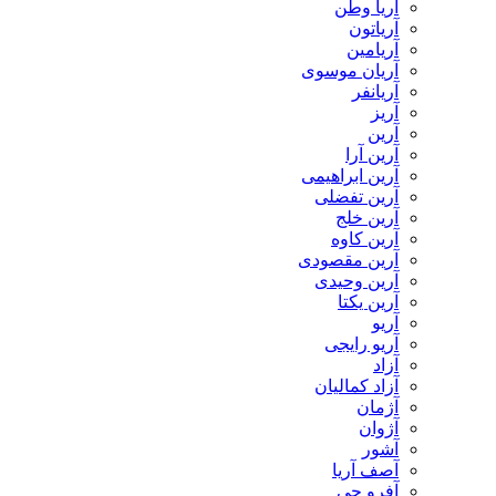
آریا وطن
آریاتون
آریامین
آریان موسوی
آریانفر
آریز
آرین
آرین آرا
آرین ابراهیمی
آرین تفضلی
آرین خلج
آرین کاوه
آرین مقصودی
آرین وحیدی
آرین یکتا
آریو
آریو رایجی
آزاد
آزاد کمالیان
آژمان
آژوان
آشور
آصف آریا
آفرو جی