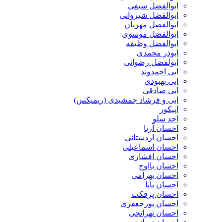
ابوالفضل سیفی
ابوالفضل شیروانی
ابوالفضل مهربان
ابوالفضل موسوی
ابوالفضل وظیفه
ابوذر محمدی
ابولفضل رضوانی
ابی احمدوند
ابی بهبودی
ابی صادقی
ابی و فرشاد جمشیدی (ریمیکس)
اپیکور
احد سلو
احسان آریا
احسان اردستانی
احسان اسماعیلی
احسان افشاری
احسان بااوج
احسان بهرامی
احسان پایا
احسان پرفکت
احسان پورجعفری
احسان تهرانجی