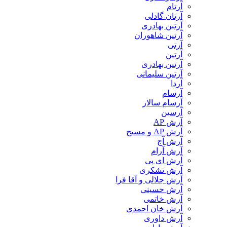
آرتام
آرتان گادلی
آرتبن بهادری
آرتين شاهوران
آرتی
آرتین
آرتین بهادری
آرتین سلیمانی
آردا
آرسام
آرسام سالار
آرسین
آرش AP
آرش AP و مسیح
آرش آج
آرش آرام
آرش ای پی
آرش تشکری
آرش جلالی و آقا فرا
آرش حسینی
آرش خاتمی
آرش خان احمدی
آرش داوری