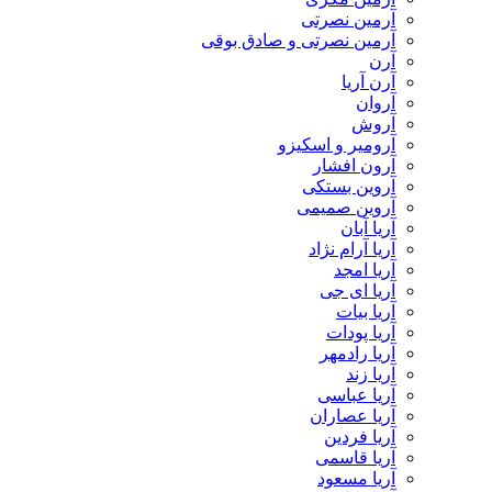
آرمین نصرتی
آرمین نصرتی و صادق بوقی
آرن
آرن آریا
آروان
آروش
آرومیر و اسکیزو
آرون افشار
آروین بستکی
آروین صمیمی
آریا آبان
آریا آرام نژاد
آریا امجد
آریا ای جی
آریا بیات
آریا پودات
آریا رادمهر
آریا زند
آریا عباسی
آریا عصاران
آریا فردین
آریا قاسمی
آریا مسعود