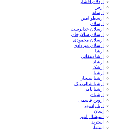
اردلان افشار
ارس
ارسام
ارسطو امین
ارسلان
ارسلان خداپرست
ارسلان سالارخان
ارسلان محمودی
ارسلان میردادی
ارشا
ارشا دهقانی
ارشاد
ارشک
ارشیا
ارشیا سبحان
ارشیا شالی بیک
ارشیا یامی
ارشیان
اروین قاسمی
اریا رادمهر
اِسان
اسپشال امیر
استرید
استوار