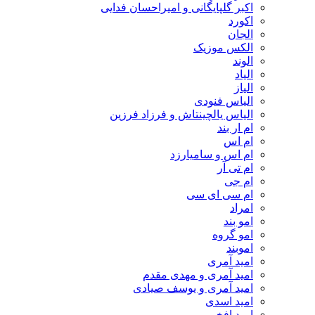
اکبر گلپایگانی و امیراحسان فدایی
اکورد
الجان
الکس موزیک
الوند
الیاد
الیاز
الیاس فنودی
الیاس یالچینتاش و فرزاد فرزین
ام‌ ار بند
ام اس
ام اس و سامیارزد
ام تی آر
ام جی
ام سی ای سی
امراد
امو بند
امو گروه
اموبند
امید آمری
امید آمری و مهدی مقدم
امید آمری و یوسف صیادی
امید اسدی
امید افخم