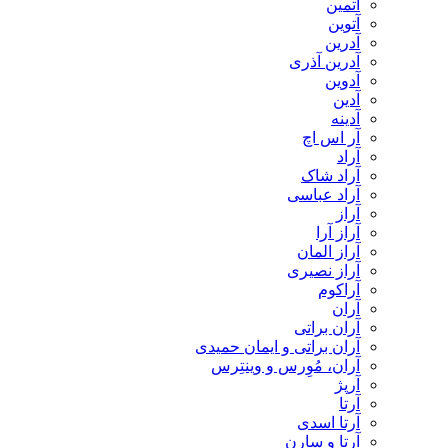
آتمین
آتوین
آدرین
آدرین آذری
آدوین
آدین
آدینه
آر اس اچ
آراد
آراد شاک
آراد عباسی
آراز
آراز آرا
آراز المان
آراز نصیری
آراکوم
آران
آران براتی
آران براتی و ایمان حمیدی
آران، مُوِرس و وینتِرس
آرپژ
آرتا
آرتا اسدی
آرتا و سارن