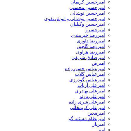
امیرحسین کریمان
امیرحسین محسنی
امیرحسین نوشالی
امیرحسین نوشالی و انوش تقوی
امیرحسین وکیلیان
امیرخسرو
امیررضا خیرمندی
امیررضا داوری
امیررضا گلچین
امیررضا هراوی
امیرصادق شریفی
امیرض
امیرعباس حسن زاده
امیرعباس گلاب
امیرعباس گودرزی
امیرعلی ارباب
امیرعلی بهادری
امیرعلی پازند
امیرعلی شری زاده
امیرعلی کریمخانی
امیرمعین
امیرنظام مسئله گو
امیریار
امین