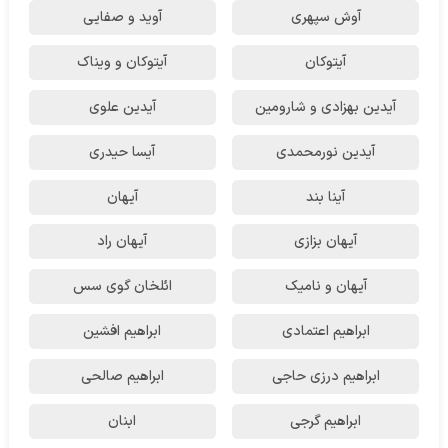
آوش سپهری
آوید و صفایی
آیتوکان
آیتوکان و ویناک
آیدین بهزادی و شارومین
آیدین علوی
آیدین نورمحمدی
آیسا حیدری
آینا بند
آیهان
آیهان بزازی
آیهان راد
آیهان و نامیک
ائلخان گوی سس
ابراهیم اعتمادی
ابراهیم افشین
ابراهیم درزی حاجی
ابراهیم صالحی
ابراهیم گرجی
ابنان