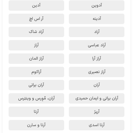
آدوین
آدین
آدینه
آر اس اچ
آراد
آراد شاک
آراد عباسی
آراز
آراز آرا
آراز المان
آراز نصیری
آراکوم
آران
آران براتی
آران براتی و ایمان حمیدی
آران، مُوِرس و وینتِرس
آرپژ
آرتا
آرتا اسدی
آرتا و سارن