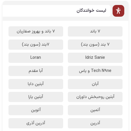
لیست خوانندگان
7 باند
7 باند و بهروز صفاریان
7 بند (سون بند)
۷بند (سون بند)
Loran
Idriz Sanie
Tech N9ne و یاس
آبا مقدم
آبان
آبتین دابا
آبتین روحبخش داوران
آبتین یارا
آتمین
آتوین
آدرین
آدرین آذری