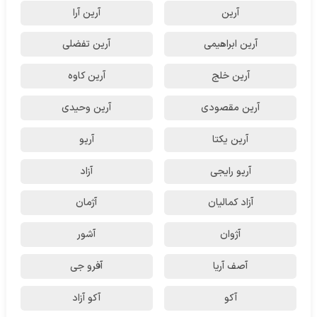
آرین
آرین آرا
آرین ابراهیمی
آرین تفضلی
آرین خلج
آرین کاوه
آرین مقصودی
آرین وحیدی
آرین یکتا
آریو
آریو رایجی
آزاد
آزاد کمالیان
آژمان
آژوان
آشور
آصف آریا
آفرو جی
آکو
آکو آزاد