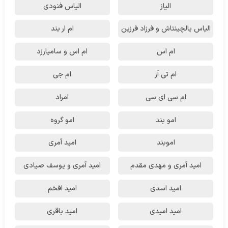
الیاز
الیاس فنودی
الیاس یالچینتاش و فرزاد فرزین
ام‌ ار بند
ام اس
ام اس و سامیارزد
ام تی آر
ام جی
ام سی ای سی
امراد
امو بند
امو گروه
اموبند
امید آمری
امید آمری و مهدی مقدم
امید آمری و یوسف صیادی
امید اسدی
امید افخم
امید امیدی
امید باقری