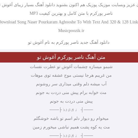
 عزیز وبسایت موزیک پوزیک هم اکنون بشنوید دانلود آهنگ بسیار زیبای آغوش تو
ناصر پورکرم با متن کامل و بهترین کیفیت MP3
Download Song Naser Pourkaram Aghooshe To With Text And 320 & 128 Link
Musicpoozik.ir
متن آهنگ ناصر پورکرم آغوش تو
شبمو میسازه چشمات آغوش تو عطرت نفسات
من غریبم هرجا نیستی موج عشقه توی موهات
آب میشه دلم وقتی میذاری سر روشونم
مث خوابه برام پیش منی دردت به جونم
پیش منی دردت به جونم
───┤ ♩♬♫♪♭ ├───
میخوام رو دیوار دلم اسم تو باشه خوشگلم
مث یه کوه پشت همیم نباشی میخورم زمین
───┤ ♩♬♫♪♭ ├───