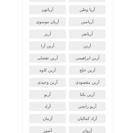
آریا وطن
آریاتون
آریامین
آریان موسوی
آریانفر
آریز
آرین
آرین آرا
آرین ابراهیمی
آرین تفضلی
آرین خلج
آرین کاوه
آرین مقصودی
آرین وحیدی
آرین یکتا
آریو
آریو رایجی
آزاد
آزاد کمالیان
آژمان
آژوان
آشور