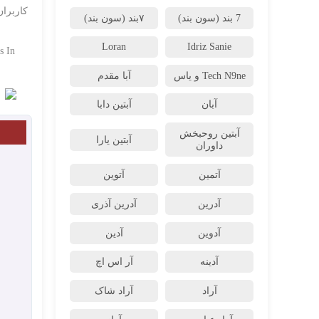
کاربران
7 بند (سون بند)
۷بند (سون بند)
Loran
Idriz Sanie
s In
Tech N9ne و یاس
آبا مقدم
آبان
آبتین دابا
آبتین روحبخش
آبتین یارا
داوران
آتمین
آتوین
آدرین
آدرین آذری
آدوین
آدین
آدینه
آر اس اچ
آراد
آراد شاک