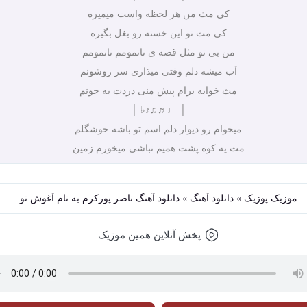
کی مث من هر لحظه واست میمیره
کی مث تو این خسته رو بغل بگیره
من بی تو مثل قصه ی ناتمومم ناتمومم
آب میشه دلم وقتی میذاری سر روشونم
مث خوابه برام پیش منی دردت به جونم
───┤ ♩♬♫♪♭ ├───
میخوام رو دیوار دلم اسم تو باشه خوشگلم
مث یه کوه پشت همیم نباشی میخورم زمین
موزیک پوزیک
»
دانلود آهنگ
»
دانلود آهنگ ناصر پورکرم به نام آغوش تو
پخش آنلاین همین موزیک