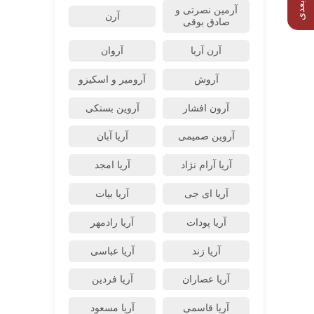
آرمین نصرتی و
آرن
صادق بوقی
آرن آریا
آروان
آروش
آرومیر و اسکیزو
آرون افشار
آروین بستکی
آروین صمیمی
آریا آبان
آریا آرام نژاد
آریا امجد
آریا ای جی
آریا بیات
آریا پودات
آریا رادمهر
آریا زند
آریا عباسی
آریا عصاران
آریا فردین
آریا قاسمی
آریا مسعود