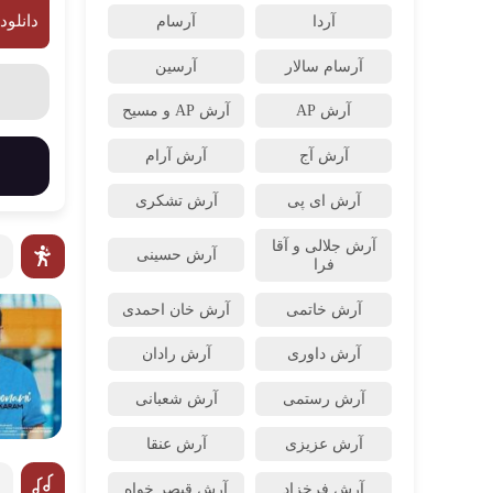
دانلود
آردا
آرسام
آرسام سالار
آرسین
آرش AP
آرش AP و مسیح
آرش آج
آرش آرام
آرش ای پی
آرش تشکری
آرش جلالی و آقا
آرش حسینی
فرا
آرش خاتمی
آرش خان احمدی
آرش داوری
آرش رادان
آرش رستمى
آرش شعبانی
آرش عزیزی
آرش عنقا
آرش فرخزاد
آرش قیصر خواه