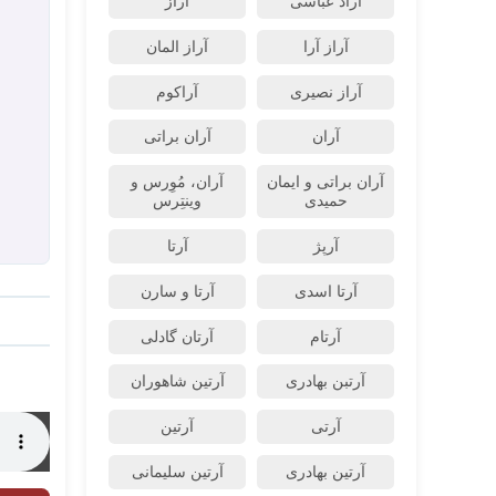
آراد عباسی
آراز
آراز آرا
آراز المان
آراز نصیری
آراکوم
آران
آران براتی
آران براتی و ایمان
آران، مُوِرس و
حمیدی
وینتِرس
آرپژ
آرتا
آرتا اسدی
آرتا و سارن
آرتام
آرتان گادلی
آرتبن بهادری
آرتين شاهوران
آرتی
آرتین
آرتین بهادری
آرتین سلیمانی