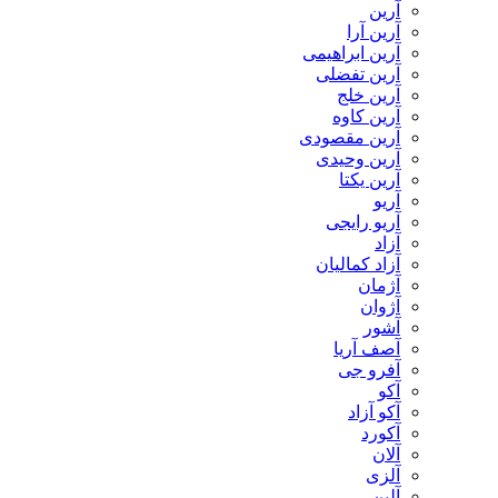
آرین
آرین آرا
آرین ابراهیمی
آرین تفضلی
آرین خلج
آرین کاوه
آرین مقصودی
آرین وحیدی
آرین یکتا
آریو
آریو رایجی
آزاد
آزاد کمالیان
آژمان
آژوان
آشور
آصف آریا
آفرو جی
آکو
آکو آزاد
آکورد
آلان
آلزی
آلین