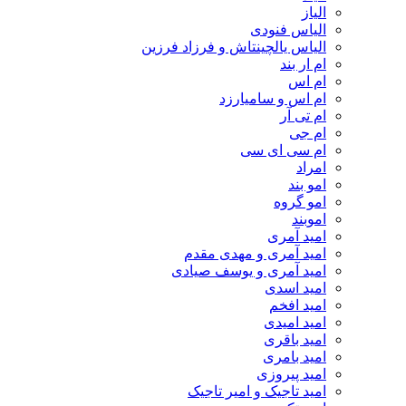
الیاز
الیاس فنودی
الیاس یالچینتاش و فرزاد فرزین
ام‌ ار بند
ام اس
ام اس و سامیارزد
ام تی آر
ام جی
ام سی ای سی
امراد
امو بند
امو گروه
اموبند
امید آمری
امید آمری و مهدی مقدم
امید آمری و یوسف صیادی
امید اسدی
امید افخم
امید امیدی
امید باقری
امید بامری
امید پیروزی
امید تاجیک و امیر تاجیک