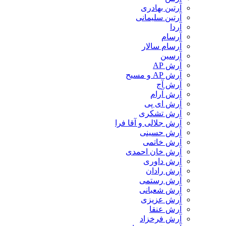
آرتین بهادری
آرتین سلیمانی
آردا
آرسام
آرسام سالار
آرسین
آرش AP
آرش AP و مسیح
آرش آج
آرش آرام
آرش ای پی
آرش تشکری
آرش جلالی و آقا فرا
آرش حسینی
آرش خاتمی
آرش خان احمدی
آرش داوری
آرش رادان
آرش رستمى
آرش شعبانی
آرش عزیزی
آرش عنقا
آرش فرخزاد