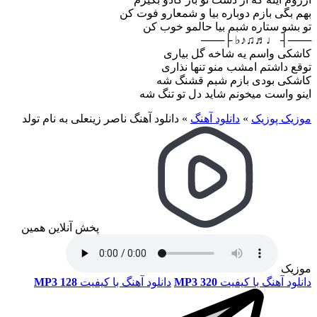
بهم بگی بازم دوباره بیا و شمعارو فوت کن
تو بشو ستاره شبم بیا حالمو خوب کن
───┤ ♩♬♫♪♭ ├───
کاشکی واسم یه شاخه گل بیاری
توقع داشتم امشب منو تنها نذاری
کاشکی بودی بازم شبم قشنگ شه
اینو واست میخونم شاید دل تو تنگ شه
موزیک پوزیک
»
دانلود آهنگ
»
دانلود آهنگ ناصر زینعلی به نام تولد
پخش آنلاین همین
موزیک
دانلود آهنگ با کیفیت
MP3 320
دانلود آهنگ با کیفیت
MP3 128