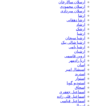
ارسلان سالارخان
ارسلان محمودی
ارسلان میردادی
ارشا
ارشا دهقانی
ارشاد
ارشک
ارشیا
ارشیا سبحان
ارشیا شالی بیک
ارشیا یامی
ارشیان
اروین قاسمی
اریا رادمهر
اِسان
اسپشال امیر
استرید
استوار
استودیو گویا
اسحاق
اسماعیل جعفری
اسماعیل قلی زاده
اسماعیل قیاسی
اسمال