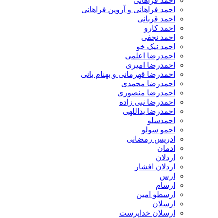
احمد فراهانی
احمد فراهانی و آروین فراهانی
احمد قربانی
احمد کارو
احمد نجفی
احمد نیک خو
احمدرضا اعلمی
احمدرضا امیری
احمدرضا قهرمانی و بهنام بانی
احمدرضا محمدی
احمدرضا منصوری
احمدرضا نبی زاده
احمدرضا یداللهی
احمدسلو
احمو سولو
ادریس رمضانی
ادمان
اردلان
اردلان افشار
ارس
ارسام
ارسطو امین
ارسلان
ارسلان خداپرست