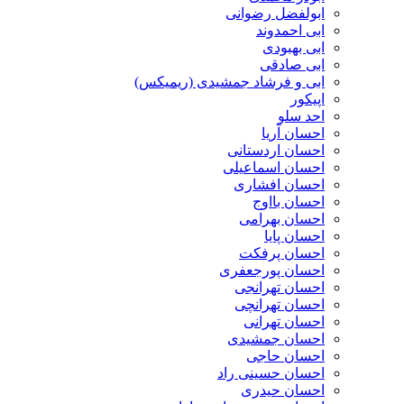
ابولفضل رضوانی
ابی احمدوند
ابی بهبودی
ابی صادقی
ابی و فرشاد جمشیدی (ریمیکس)
اپیکور
احد سلو
احسان آریا
احسان اردستانی
احسان اسماعیلی
احسان افشاری
احسان بااوج
احسان بهرامی
احسان پایا
احسان پرفکت
احسان پورجعفری
احسان تهرانجی
احسان تهرانچی
احسان تهرانی
احسان جمشیدی
احسان حاجی
احسان حسینی راد
احسان حیدری