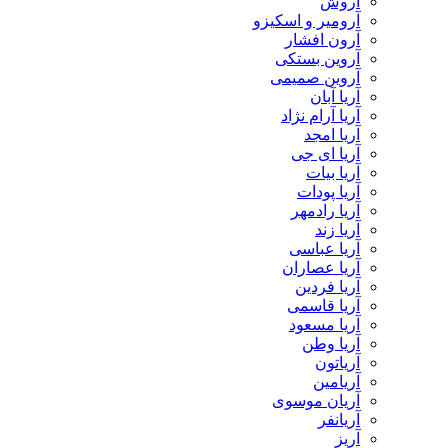
آروش
آرومیر و اسکیزو
آرون افشار
آروین بستکی
آروین صمیمی
آریا آبان
آریا آرام نژاد
آریا امجد
آریا ای جی
آریا بیات
آریا پودات
آریا رادمهر
آریا زند
آریا عباسی
آریا عصاران
آریا فردین
آریا قاسمی
آریا مسعود
آریا وطن
آریاتون
آریامین
آریان موسوی
آریانفر
آریز