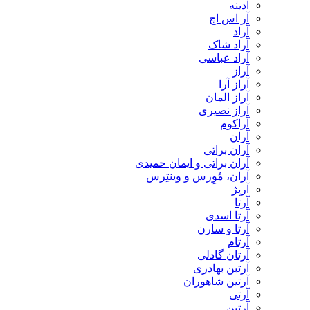
آدینه
آر اس اچ
آراد
آراد شاک
آراد عباسی
آراز
آراز آرا
آراز المان
آراز نصیری
آراکوم
آران
آران براتی
آران براتی و ایمان حمیدی
آران، مُوِرس و وینتِرس
آرپژ
آرتا
آرتا اسدی
آرتا و سارن
آرتام
آرتان گادلی
آرتبن بهادری
آرتين شاهوران
آرتی
آرتین