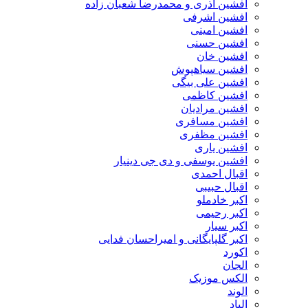
افشین آذری و محمدرضا شعبان زاده
افشین اشرفی
افشین امینی
افشین حسنی
افشین خان
افشین سیاهپوش
افشین علی بیگی
افشین کاظمی
افشین مرادیان
افشین مسافری
افشین مظفری
افشین یاری
افشین یوسفی و دی جی دینیار
اقبال احمدی
اقبال حبیبی
اکبر خادملو
اکبر رحیمی
اکبر سیار
اکبر گلپایگانی و امیراحسان فدایی
اکورد
الجان
الکس موزیک
الوند
الیاد