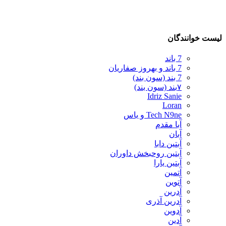
لیست خوانندگان
7 باند
7 باند و بهروز صفاریان
7 بند (سون بند)
۷بند (سون بند)
Idriz Sanie
Loran
Tech N9ne و یاس
آبا مقدم
آبان
آبتین دابا
آبتین روحبخش داوران
آبتین یارا
آتمین
آتوین
آدرین
آدرین آذری
آدوین
آدین