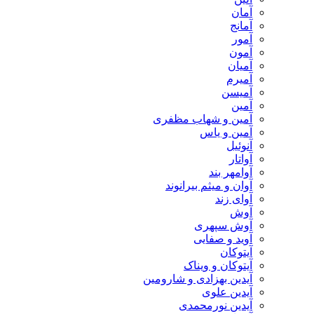
آمان
آمانج
آمور
آمون
آمیان
آمیرم
آمیسن
آمین
آمین و شهاب مظفری
آمین و یاس
آنوئیل
آواتار
آوامهر بند
آوان و میثم بیرانوند
آوای زند
آوش
آوش سپهری
آوید و صفایی
آیتوکان
آیتوکان و ویناک
آیدین بهزادی و شارومین
آیدین علوی
آیدین نورمحمدی