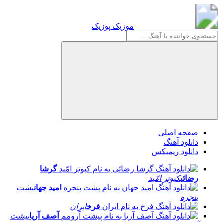
موزیک پوزیک
موزیک پوزیک
صفحه اصلی
دانلود آهنگ
دانلود ریمیکس
گرشا
رضائی
کبوتر امّید
امید جهان
پشت
پنجره
فرخ
ایران
آصف آریا
پیشت