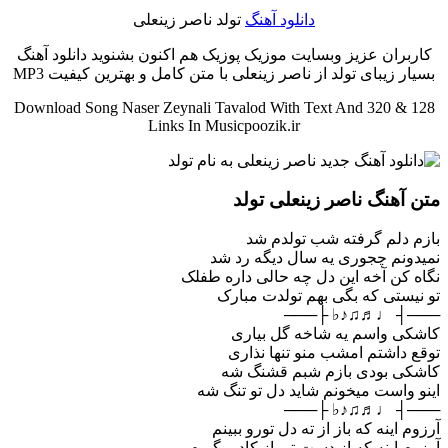
دانلود آهنگ
تولد ناصر زینعلی
کاربران عزیز وبسایت موزیک پوزیک هم اکنون بشنوید دانلود آهنگ
بسیار زیبای تولد از ناصر زینعلی با متن کامل و بهترین کیفیت MP3
Download Song Naser Zeynali Tavalod With Text And 320 & 128
Links In Musicpoozik.ir
متن آهنگ ناصر زینعلی تولد
بازم دلم گرفته شب تولدم شد
نمیدونم چجوری یه سال دیگه رد شد
نگاه کن آخه این دل چه حالی داره طفلک
تو نیستی که بگی بهم تولدت مبارک
───┤ ♩♬♫♪♭ ├───
کاشکی واسم یه شاخه گل بیاری
توقع داشتم امشب منو تنها نذاری
کاشکی بودی بازم شبم قشنگ شه
اینو واست میخونم شاید دل تو تنگ شه
───┤ ♩♬♫♪♭ ├───
آرزوم اینه که باز از ته دل تورو ببینم
آرزوم اینه که از دست تو باز کادو بگیرم