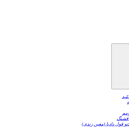
مّید
مم
قشنگ
تو قول دادیا (معین زندی)