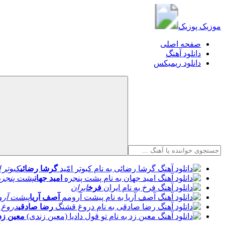
موزیک پوزیک
موزیک پوزیک
صفحه اصلی
دانلود آهنگ
دانلود ریمیکس
گرشا رضائی
کبوتر ا
امید جهان
پشت پنجره
فرخ
ایران
آصف آریا
پیشت آرو
رضا صادقی
دروغ 
معین زد