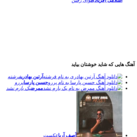
اسلامی (فریاد)
هوای رفتن
آهنگ هایی که شاید خوشتان بیاید
آرتین بهادری
فرشته
حسین پارسا
پررو
ممرض
یک بارم نشد
آصف آریا
عکست