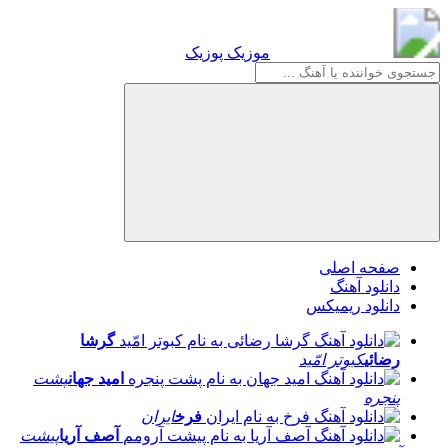
موزیک پوزیک
موزیک پوزیک
صفحه اصلی
دانلود آهنگ
دانلود ریمیکس
گرشا
رضائی
کبوتر امّید
امید جهان
پشت
پنجره
فرخ
ایران
آصف آریا
پیشت