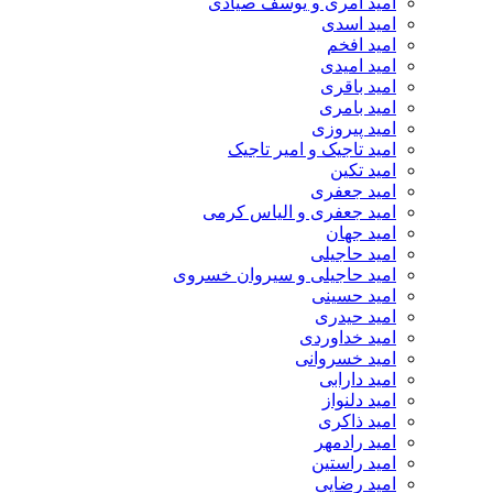
امید آمری و یوسف صیادی
امید اسدی
امید افخم
امید امیدی
امید باقری
امید بامری
امید پیروزی
امید تاجیک و امیر تاجیک
امید تکین
امید جعفری
امید جعفری و الیاس کرمی
امید جهان
امید حاجیلی
امید حاجیلی و سیروان خسروی
امید حسینی
امید حیدری
امید خداوردی
امید خسروانی
امید دارابی
امید دلنواز
امید ذاکری
امید رادمهر
امید راستین
امید رضایی