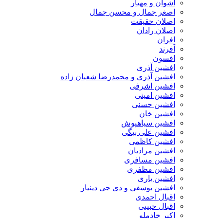
اشوان و مهیار
اصغر جمال و محسن جمال
اصلان حقیقت
اصلان رادان
افران
اَفرند
افسون
افشین آذری
افشین آذری و محمدرضا شعبان زاده
افشین اشرفی
افشین امینی
افشین حسنی
افشین خان
افشین سیاهپوش
افشین علی بیگی
افشین کاظمی
افشین مرادیان
افشین مسافری
افشین مظفری
افشین یاری
افشین یوسفی و دی جی دینیار
اقبال احمدی
اقبال حبیبی
اکبر خادملو