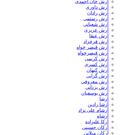
آرش خان احمدی
آرش داوری
آرش رادان
آرش رستمى
آرش شعبانی
آرش عزیزی
آرش عنقا
آرش فرخزاد
آرش قیصر خواه
آرش قیصرخواه
آرش کریمی
آرش کسری
آرش کیهان
آرش گرایی
آرش معروفی
آرش یزدانی
آرش یوسفیان
آرشا
آرشا رادین
آرشام علی نژاد
آرشاه
آرکا علیزاده
آرکان حسینی
آرکان میلانی