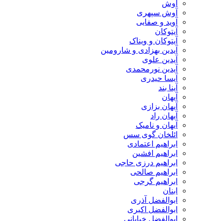
آوش
آوش سپهری
آوید و صفایی
آیتوکان
آیتوکان و ویناک
آیدین بهزادی و شارومین
آیدین علوی
آیدین نورمحمدی
آیسا حیدری
آینا بند
آیهان
آیهان بزازی
آیهان راد
آیهان و نامیک
ائلخان گوی سس
ابراهیم اعتمادی
ابراهیم افشین
ابراهیم درزی حاجی
ابراهیم صالحی
ابراهیم گرجی
ابنان
ابوالفضل آذری
ابوالفضل اکبری
ابوالفضل خیابانی