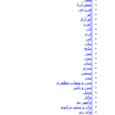
آصف آریا
آفرو جی
آکو
آکو آزاد
آکورد
آلان
آلزی
آلین
آمان
آمانج
آمور
آمون
آمیان
آمیرم
آمیسن
آمین
آمین و شهاب مظفری
آمین و یاس
آنوئیل
آواتار
آوامهر بند
آوان و میثم بیرانوند
آوای زند