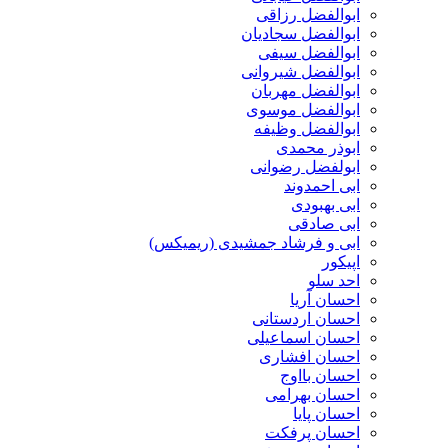
ابوالفضل رزاقی
ابوالفضل سجادیان
ابوالفضل سیفی
ابوالفضل شیروانی
ابوالفضل مهربان
ابوالفضل موسوی
ابوالفضل وظیفه
ابوذر محمدی
ابولفضل رضوانی
ابی احمدوند
ابی بهبودی
ابی صادقی
ابی و فرشاد جمشیدی (ریمیکس)
اپیکور
احد سلو
احسان آریا
احسان اردستانی
احسان اسماعیلی
احسان افشاری
احسان بااوج
احسان بهرامی
احسان پایا
احسان پرفکت