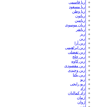
آریا قاسمی
آریا مسعود
آریا وطن
آریاتون
آریامین
آریان موسوی
آریانفر
آریز
آرین
آرین آرا
آرین ابراهیمی
آرین تفضلی
آرین خلج
آرین کاوه
آرین مقصودی
آرین وحیدی
آرین یکتا
آریو
آریو رایجی
آزاد
آزاد کمالیان
آژمان
آژوان
آشور