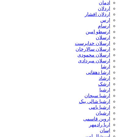
ادمان
اردلان
اردلان افشار
ارس
ارسام
ارسطو امین
ارسلان
ارسلان خداپرست
ارسلان سالارخان
ارسلان محمودی
ارسلان میردادی
ارشا
ارشا دهقانی
ارشاد
ارشک
ارشیا
ارشیا سبحان
ارشیا شالی بیک
ارشیا یامی
ارشیان
اروین قاسمی
اریا رادمهر
اِسان
اسپشال امیر