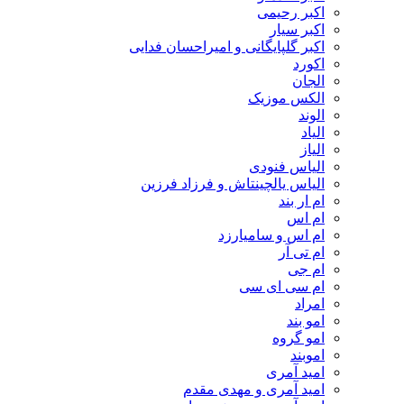
اکبر رحیمی
اکبر سیار
اکبر گلپایگانی و امیراحسان فدایی
اکورد
الجان
الکس موزیک
الوند
الیاد
الیاز
الیاس فنودی
الیاس یالچینتاش و فرزاد فرزین
ام‌ ار بند
ام اس
ام اس و سامیارزد
ام تی آر
ام جی
ام سی ای سی
امراد
امو بند
امو گروه
اموبند
امید آمری
امید آمری و مهدی مقدم