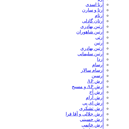
آرتا اسدی
آرتا و سارن
آرتام
آرتان گادلی
آرتبن بهادری
آرتين شاهوران
آرتی
آرتین
آرتین بهادری
آرتین سلیمانی
آردا
آرسام
آرسام سالار
آرسین
آرش AP
آرش AP و مسیح
آرش آج
آرش آرام
آرش ای پی
آرش تشکری
آرش جلالی و آقا فرا
آرش حسینی
آرش خاتمی