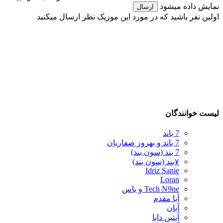
نمایش داده میشود
ارسال
اولین نفر باشید که در مورد این موزیک نظر ارسال میکنید
لیست خوانندگان
7 باند
7 باند و بهروز صفاریان
7 بند (سون بند)
۷بند (سون بند)
Idriz Sanie
Loran
Tech N9ne و یاس
آبا مقدم
آبان
آبتین دابا