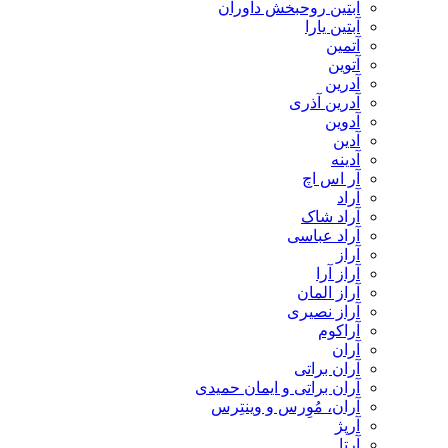
آبتین روحبخش داوران
آبتین یارا
آتمین
آتوین
آدرین
آدرین آذری
آدوین
آدین
آدینه
آر اس اچ
آراد
آراد شاک
آراد عباسی
آراز
آراز آرا
آراز المان
آراز نصیری
آراکوم
آران
آران براتی
آران براتی و ایمان حمیدی
آران، مُوِرس و وینتِرس
آرپژ
آرتا