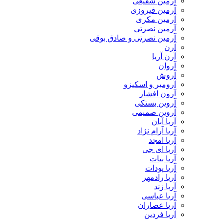
آرمین شفیعی
آرمین فیروزی
آرمین مکری
آرمین نصرتی
آرمین نصرتی و صادق بوقی
آرن
آرن آریا
آروان
آروش
آرومیر و اسکیزو
آرون افشار
آروین بستکی
آروین صمیمی
آریا آبان
آریا آرام نژاد
آریا امجد
آریا ای جی
آریا بیات
آریا پودات
آریا رادمهر
آریا زند
آریا عباسی
آریا عصاران
آریا فردین