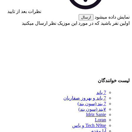
نظرات بعد از تایید
نمایش داده میشود
ارسال
اولین نفر باشید که در مورد این موزیک نظر ارسال میکنید
لیست خوانندگان
7 باند
7 باند و بهروز صفاریان
7 بند (سون بند)
۷بند (سون بند)
Idriz Sanie
Loran
Tech N9ne و یاس
آبا مقدم