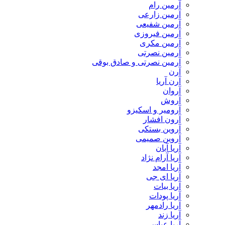
آرمین رام
آرمین زارعی
آرمین شفیعی
آرمین فیروزی
آرمین مکری
آرمین نصرتی
آرمین نصرتی و صادق بوقی
آرن
آرن آریا
آروان
آروش
آرومیر و اسکیزو
آرون افشار
آروین بستکی
آروین صمیمی
آریا آبان
آریا آرام نژاد
آریا امجد
آریا ای جی
آریا بیات
آریا پودات
آریا رادمهر
آریا زند
آریا عباسی