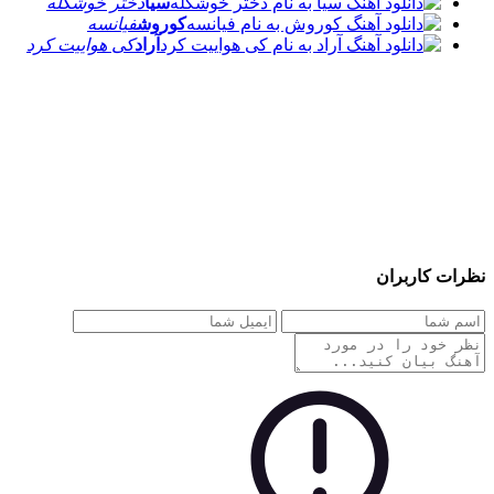
سیا
دختر خوشگله
کوروش
فیانسه
آراد
کی هواییت کرد
نظرات کاربران