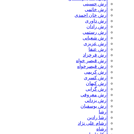
آرش حسینی
آرش خاتمی
آرش خان احمدی
آرش داوری
آرش رادان
آرش رستمى
آرش شعبانی
آرش عزیزی
آرش عنقا
آرش فرخزاد
آرش قیصر خواه
آرش قیصرخواه
آرش کریمی
آرش کسری
آرش کیهان
آرش گرایی
آرش معروفی
آرش یزدانی
آرش یوسفیان
آرشا
آرشا رادین
آرشام علی نژاد
آرشاه