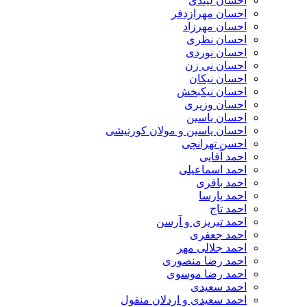
احسان لیندی
احسان مهرازدفر
احسان مهرزاد
احسان نظری
احسان نوردی
احسان نی زن
احسان نیکان
احسان نیکبخش
احسان وزیری
احسان یاسین
احسان یاسین و مولان کورتیشی
احسن تهرانچی
احمد آقایی
احمد اسماعیلی
احمد باقری
احمد پارسا
احمد تاج
احمد تبریزی و آرسن
احمد جعفری
احمد جلالی مهر
احمد رضا منصوری
احمد رضا موسوی
احمد سعیدی
احمد سعیدی و اردلان منقول