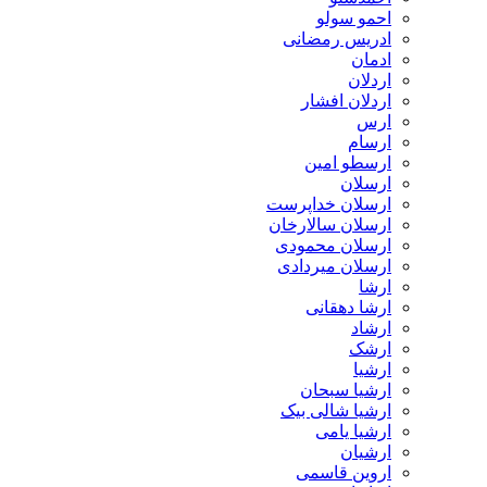
احمو سولو
ادریس رمضانی
ادمان
اردلان
اردلان افشار
ارس
ارسام
ارسطو امین
ارسلان
ارسلان خداپرست
ارسلان سالارخان
ارسلان محمودی
ارسلان میردادی
ارشا
ارشا دهقانی
ارشاد
ارشک
ارشیا
ارشیا سبحان
ارشیا شالی بیک
ارشیا یامی
ارشیان
اروین قاسمی