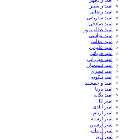
امید راستین
امید رضایی
امید ساربانی
امید صادقی
امید طالب پور
امید عباسی
امید عقابی
امید علومی
امید قربانی
امید میرزایی
امید نسیمیان
امید نصری
امید نیکویه
امید و جمشید
امید یارتا
امید یگانه
امیر f2
امیر آبادی
امیر آرتام
امیر آرسام
امیر آرسین
امیر آرمان
امیر آریا