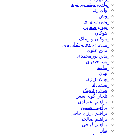
آوان و میثم بیرانوند
آوای زند
آوش
آوش سپهری
آوید و صفایی
آیتوکان
آیتوکان و ویناک
آیدین بهزادی و شارومین
آیدین علوی
آیدین نورمحمدی
آیسا حیدری
آینا بند
آیهان
آیهان بزازی
آیهان راد
آیهان و نامیک
ائلخان گوی سس
ابراهیم اعتمادی
ابراهیم افشین
ابراهیم درزی حاجی
ابراهیم صالحی
ابراهیم گرجی
ابنان