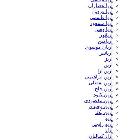
آریا عصاران
آریا فردین
آریا قاسمی
آریا مسعود
آریا وطن
آریاتون
آریامین
آریان موسوی
آریانفر
آریز
آرین
آرین آرا
آرین ابراهیمی
آرین تفضلی
آرین خلج
آرین کاوه
آرین مقصودی
آرین وحیدی
آرین یکتا
آریو
آریو رایجی
آزاد
آزاد کمالیان