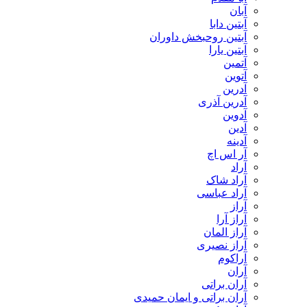
آبان
آبتین دابا
آبتین روحبخش داوران
آبتین یارا
آتمین
آتوین
آدرین
آدرین آذری
آدوین
آدین
آدینه
آر اس اچ
آراد
آراد شاک
آراد عباسی
آراز
آراز آرا
آراز المان
آراز نصیری
آراکوم
آران
آران براتی
آران براتی و ایمان حمیدی