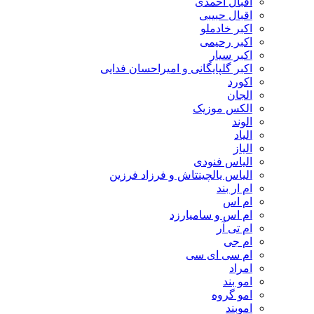
اقبال احمدی
اقبال حبیبی
اکبر خادملو
اکبر رحیمی
اکبر سیار
اکبر گلپایگانی و امیراحسان فدایی
اکورد
الجان
الکس موزیک
الوند
الیاد
الیاز
الیاس فنودی
الیاس یالچینتاش و فرزاد فرزین
ام‌ ار بند
ام اس
ام اس و سامیارزد
ام تی آر
ام جی
ام سی ای سی
امراد
امو بند
امو گروه
اموبند