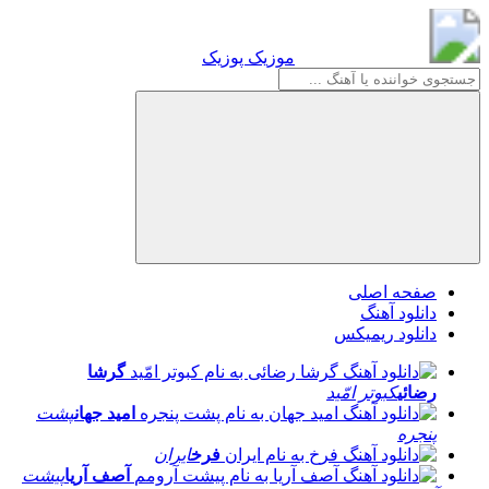
موزیک پوزیک
موزیک پوزیک
صفحه اصلی
دانلود آهنگ
دانلود ریمیکس
گرشا
رضائی
کبوتر امّید
امید جهان
پشت
پنجره
فرخ
ایران
آصف آریا
پیشت