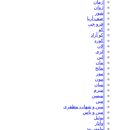
آژمان
آژوان
آشور
آصف آریا
آفرو جی
آکو
آکو آزاد
آکورد
آلان
آلزی
آلین
آمان
آمانج
آمور
آمون
آمیان
آمیرم
آمیسن
آمین
آمین و شهاب مظفری
آمین و یاس
آنوئیل
آواتار
آوامهر بند