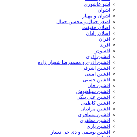
اشو عاشوری
اشوان
اشوان و مهیار
اصغر جمال و محسن جمال
اصلان حقیقت
اصلان رادان
افران
اَفرند
افسون
افشین آذری
افشین آذری و محمدرضا شعبان زاده
افشین اشرفی
افشین امینی
افشین حسنی
افشین خان
افشین سیاهپوش
افشین علی بیگی
افشین کاظمی
افشین مرادیان
افشین مسافری
افشین مظفری
افشین یاری
افشین یوسفی و دی جی دینیار