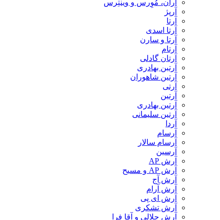
آران، مُوِرس و وینتِرس
آرپژ
آرتا
آرتا اسدی
آرتا و سارن
آرتام
آرتان گادلی
آرتبن بهادری
آرتين شاهوران
آرتی
آرتین
آرتین بهادری
آرتین سلیمانی
آردا
آرسام
آرسام سالار
آرسین
آرش AP
آرش AP و مسیح
آرش آج
آرش آرام
آرش ای پی
آرش تشکری
آرش جلالی و آقا فرا