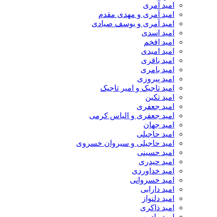
امید آمری
امید آمری و مهدی مقدم
امید آمری و یوسف صیادی
امید اسدی
امید افخم
امید امیدی
امید باقری
امید بامری
امید پیروزی
امید تاجیک و امیر تاجیک
امید تکین
امید جعفری
امید جعفری و الیاس کرمی
امید جهان
امید حاجیلی
امید حاجیلی و سیروان خسروی
امید حسینی
امید حیدری
امید خداوردی
امید خسروانی
امید دارابی
امید دلنواز
امید ذاکری
امید رادمهر