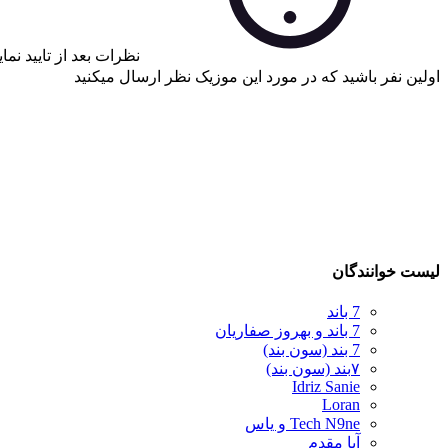
نظرات بعد از تایید نم
اولین نفر باشید که در مورد این موزیک نظر ارسال میکنید
لیست خوانندگان
7 باند
7 باند و بهروز صفاریان
7 بند (سون بند)
۷بند (سون بند)
Idriz Sanie
Loran
Tech N9ne و یاس
آبا مقدم