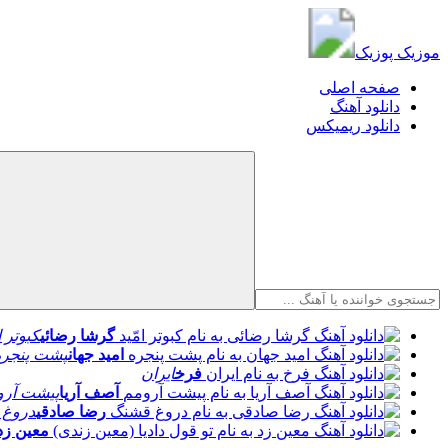
موزیک پوزیک
موزیک پوزیک
صفحه اصلی
دانلود آهنگ
دانلود ریمیکس
گرشا رضائی
کبوتر ا
امید جهان
پشت پنجره
فرخ
ایران
آصف آریا
پیشت آرو
رضا صادقی
دروغ 
معین زد