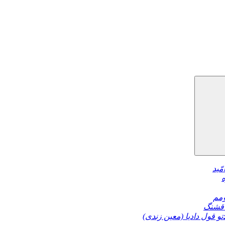
مّید
مم
قشنگ
تو قول دادیا (معین زندی)