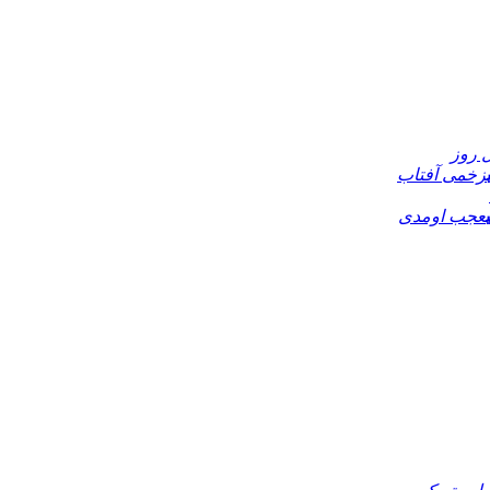
 روز
زخمی آفتاب
عجب اومدی