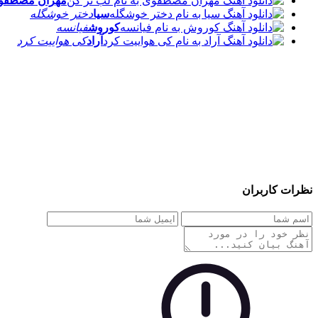
مهران مصطفوی
سیا
دختر خوشگله
کوروش
فیانسه
آراد
کی هواییت کرد
نظرات کاربران