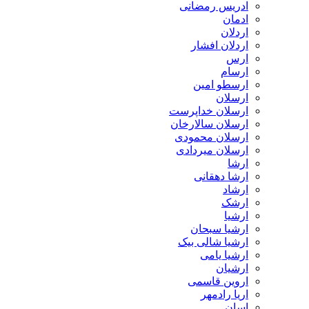
ادریس رمضانی
ادمان
اردلان
اردلان افشار
ارس
ارسام
ارسطو امین
ارسلان
ارسلان خداپرست
ارسلان سالارخان
ارسلان محمودی
ارسلان میردادی
ارشا
ارشا دهقانی
ارشاد
ارشک
ارشیا
ارشیا سبحان
ارشیا شالی بیک
ارشیا یامی
ارشیان
اروین قاسمی
اریا رادمهر
اِسان