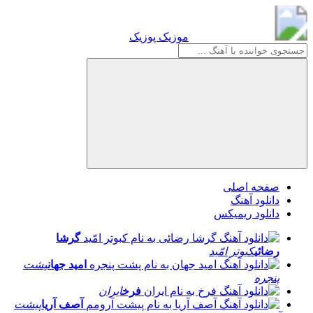
موزیک پوزیک
موزیک پوزیک
صفحه اصلی
دانلود آهنگ
دانلود ریمیکس
گرشا
رضائی
کبوتر امّید
امید جهان
پشت
پنجره
فرخ
ایران
آصف آریا
پیشت