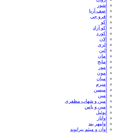
آشور
آصف آریا
آفرو جی
آکو
آکو آزاد
آکورد
آلان
آلزی
آلین
آمان
آمانج
آمور
آمون
آمیان
آمیرم
آمیسن
آمین
آمین و شهاب مظفری
آمین و یاس
آنوئیل
آواتار
آوامهر بند
آوان و میثم بیرانوند