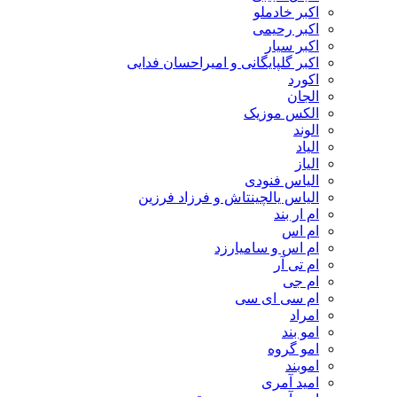
اکبر خادملو
اکبر رحیمی
اکبر سیار
اکبر گلپایگانی و امیراحسان فدایی
اکورد
الجان
الکس موزیک
الوند
الیاد
الیاز
الیاس فنودی
الیاس یالچینتاش و فرزاد فرزین
ام‌ ار بند
ام اس
ام اس و سامیارزد
ام تی آر
ام جی
ام سی ای سی
امراد
امو بند
امو گروه
اموبند
امید آمری