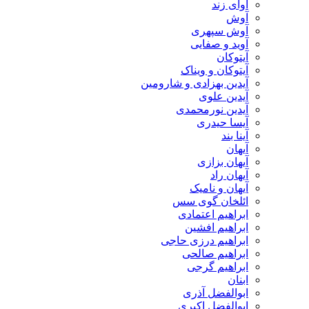
آوای زند
آوش
آوش سپهری
آوید و صفایی
آیتوکان
آیتوکان و ویناک
آیدین بهزادی و شارومین
آیدین علوی
آیدین نورمحمدی
آیسا حیدری
آینا بند
آیهان
آیهان بزازی
آیهان راد
آیهان و نامیک
ائلخان گوی سس
ابراهیم اعتمادی
ابراهیم افشین
ابراهیم درزی حاجی
ابراهیم صالحی
ابراهیم گرجی
ابنان
ابوالفضل آذری
ابوالفضل اکبری