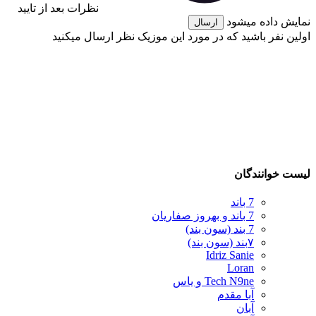
نظرات بعد از تایید
نمایش داده میشود
ارسال
اولین نفر باشید که در مورد این موزیک نظر ارسال میکنید
لیست خوانندگان
7 باند
7 باند و بهروز صفاریان
7 بند (سون بند)
۷بند (سون بند)
Idriz Sanie
Loran
Tech N9ne و یاس
آبا مقدم
آبان