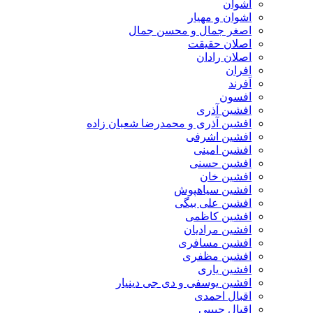
اشوان
اشوان و مهیار
اصغر جمال و محسن جمال
اصلان حقیقت
اصلان رادان
افران
اَفرند
افسون
افشین آذری
افشین آذری و محمدرضا شعبان زاده
افشین اشرفی
افشین امینی
افشین حسنی
افشین خان
افشین سیاهپوش
افشین علی بیگی
افشین کاظمی
افشین مرادیان
افشین مسافری
افشین مظفری
افشین یاری
افشین یوسفی و دی جی دینیار
اقبال احمدی
اقبال حبیبی