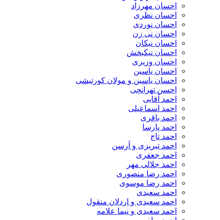
احسان مهرزاد
احسان نظری
احسان نوردی
احسان نی زن
احسان نیکان
احسان نیکبخش
احسان وزیری
احسان یاسین
احسان یاسین و مولان کورتیشی
احسن تهرانچی
احمد آقایی
احمد اسماعیلی
احمد باقری
احمد پارسا
احمد تاج
احمد تبریزی و آرسن
احمد جعفری
احمد جلالی مهر
احمد رضا منصوری
احمد رضا موسوی
احمد سعیدی
احمد سعیدی و اردلان منقول
احمد سعیدی و نیما علامه