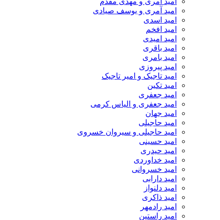
امید آمری و مهدی مقدم
امید آمری و یوسف صیادی
امید اسدی
امید افخم
امید امیدی
امید باقری
امید بامری
امید پیروزی
امید تاجیک و امیر تاجیک
امید تکین
امید جعفری
امید جعفری و الیاس کرمی
امید جهان
امید حاجیلی
امید حاجیلی و سیروان خسروی
امید حسینی
امید حیدری
امید خداوردی
امید خسروانی
امید دارابی
امید دلنواز
امید ذاکری
امید رادمهر
امید راستین