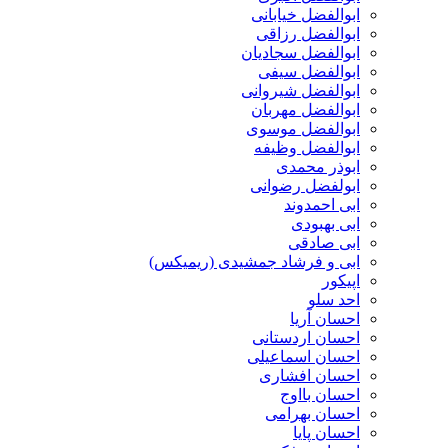
ابوالفضل خیابانی
ابوالفضل رزاقی
ابوالفضل سجادیان
ابوالفضل سیفی
ابوالفضل شیروانی
ابوالفضل مهربان
ابوالفضل موسوی
ابوالفضل وظیفه
ابوذر محمدی
ابولفضل رضوانی
ابی احمدوند
ابی بهبودی
ابی صادقی
ابی و فرشاد جمشیدی (ریمیکس)
اپیکور
احد سلو
احسان آریا
احسان اردستانی
احسان اسماعیلی
احسان افشاری
احسان بااوج
احسان بهرامی
احسان پایا