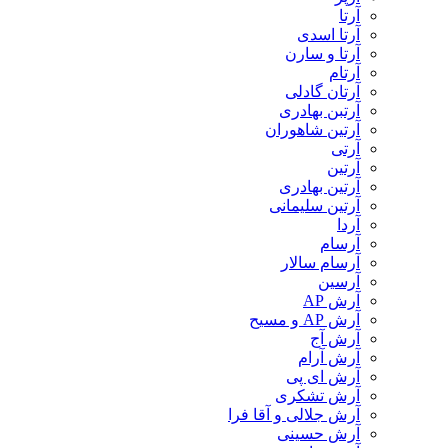
آرتا
آرتا اسدی
آرتا و سارن
آرتام
آرتان گادلی
آرتبن بهادری
آرتين شاهوران
آرتی
آرتین
آرتین بهادری
آرتین سلیمانی
آردا
آرسام
آرسام سالار
آرسین
آرش AP
آرش AP و مسیح
آرش آج
آرش آرام
آرش ای پی
آرش تشکری
آرش جلالی و آقا فرا
آرش حسینی