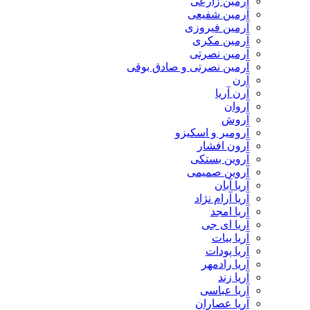
آرمین زارعی
آرمین شفیعی
آرمین فیروزی
آرمین مکری
آرمین نصرتی
آرمین نصرتی و صادق بوقی
آرن
آرن آریا
آروان
آروش
آرومیر و اسکیزو
آرون افشار
آروین بستکی
آروین صمیمی
آریا آبان
آریا آرام نژاد
آریا امجد
آریا ای جی
آریا بیات
آریا پودات
آریا رادمهر
آریا زند
آریا عباسی
آریا عصاران