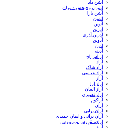
آبتین دابا
آبتین روحبخش داوران
آبتین یارا
آتمین
آتوین
آدرین
آدرین آذری
آدوین
آدین
آدینه
آر اس اچ
آراد
آراد شاک
آراد عباسی
آراز
آراز آرا
آراز المان
آراز نصیری
آراکوم
آران
آران براتی
آران براتی و ایمان حمیدی
آران، مُوِرس و وینتِرس
آرپژ