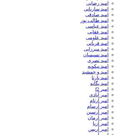
امید رضایی
امید ساربانی
امید صادقی
امید طالب پور
امید عباسی
امید عقابی
امید علومی
امید قربانی
امید میرزایی
امید نسیمیان
امید نصری
امید نیکویه
امید و جمشید
امید یارتا
امید یگانه
امیر f2
امیر آبادی
امیر آرتام
امیر آرسام
امیر آرسین
امیر آرمان
امیر آریا
امیر آریس
امیر آرین