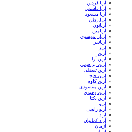
آریا فردین
آریا قاسمی
آریا مسعود
آریا وطن
آریاتون
آریامین
آریان موسوی
آریانفر
آریز
آرین
آرین آرا
آرین ابراهیمی
آرین تفضلی
آرین خلج
آرین کاوه
آرین مقصودی
آرین وحیدی
آرین یکتا
آریو
آریو رایجی
آزاد
آزاد کمالیان
آژمان
آژوان