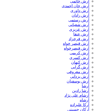
آرش خاتمی
آرش خان احمدی
آرش داوری
آرش رادان
آرش رستمى
آرش شعبانی
آرش عزیزی
آرش عنقا
آرش فرخزاد
آرش قیصر خواه
آرش قیصرخواه
آرش کریمی
آرش کسری
آرش کیهان
آرش گرایی
آرش معروفی
آرش یزدانی
آرش یوسفیان
آرشا
آرشا رادین
آرشام علی نژاد
آرشاه
آرکا علیزاده
آرکان حسینی