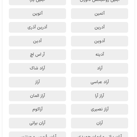
آتمین
آتوین
آدرین
آدرین آذری
آدوین
آدین
آدینه
آر اس اچ
آراد
آراد شاک
آراد عباسی
آراز
آراز آرا
آراز المان
آراز نصیری
آراکوم
آران
آران براتی
آران براتی و ایمان حمیدی
آران، مُوِرس و وینتِرس