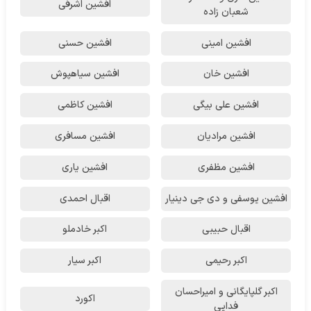
افشین اشرفی
شعبان زاده
افشین امینی
افشین حسنی
افشین خان
افشین سیاهپوش
افشین علی بیگی
افشین کاظمی
افشین مرادیان
افشین مسافری
افشین مظفری
افشین یاری
افشین یوسفی و دی جی دینیار
اقبال احمدی
اقبال حبیبی
اکبر خادملو
اکبر رحیمی
اکبر سیار
اکبر گلپایگانی و امیراحسان
اکورد
فدایی