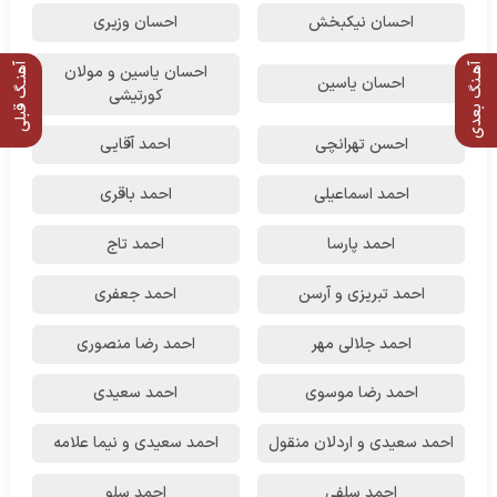
احسان نیکبخش
احسان وزیری
آهـنگ بعدی
آهنـگ قبلی
احسان یاسین و مولان
احسان یاسین
کورتیشی
احسن تهرانچی
احمد آقایی
احمد اسماعیلی
احمد باقری
احمد پارسا
احمد تاج
احمد تبریزی و آرسن
احمد جعفری
احمد جلالی مهر
احمد رضا منصوری
احمد رضا موسوی
احمد سعیدی
احمد سعیدی و اردلان منقول
احمد سعیدی و نیما علامه
احمد سلفی
احمد سلو