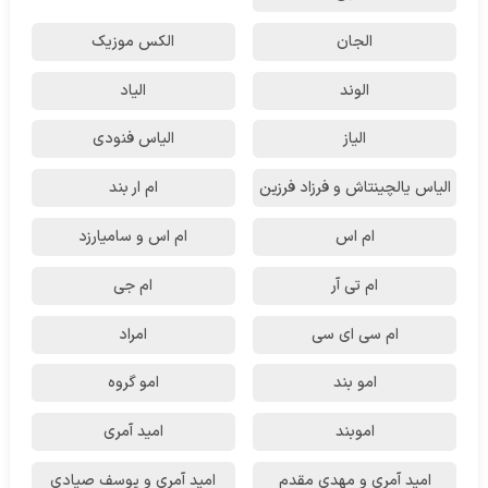
الجان
الکس موزیک
الوند
الیاد
الیاز
الیاس فنودی
الیاس یالچینتاش و فرزاد فرزین
ام‌ ار بند
ام اس
ام اس و سامیارزد
ام تی آر
ام جی
ام سی ای سی
امراد
امو بند
امو گروه
اموبند
امید آمری
امید آمری و مهدی مقدم
امید آمری و یوسف صیادی