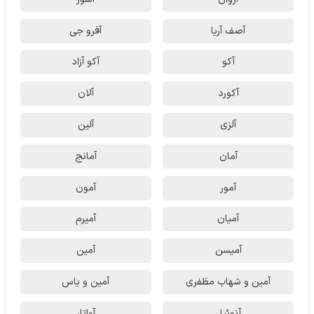
آصف آریا
آفرو جی
آکو
آکو آزاد
آکورد
آلان
آلزی
آلین
آمان
آمانج
آمور
آمون
آمیان
آمیرم
آمیسن
آمین
آمین و شهاب مظفری
آمین و یاس
آنوئیل
آواتار