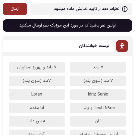
نظرات بعد از تایید نمایش داده میشود
ارسال
اولین نفر باشید که در مورد این موزیک نظر ارسال میکنید
لیست خوانندگان
7 باند
7 باند و بهروز صفاریان
7 بند (سون بند)
۷بند (سون بند)
Loran
Idriz Sanie
Tech N9ne و یاس
آبا مقدم
آبان
آبتین دابا
آبتین روحبخش داوران
آبتین یارا