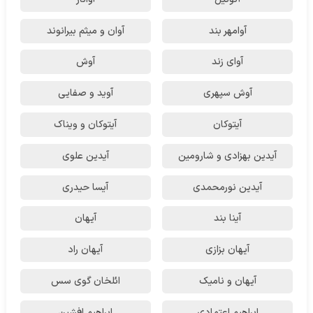
آوامهر بند
آوان و میثم بیرانوند
آوای زند
آوش
آوش سپهری
آوید و صفایی
آیتوکان
آیتوکان و ویناک
آیدین بهزادی و شارومین
آیدین علوی
آیدین نورمحمدی
آیسا حیدری
آینا بند
آیهان
آیهان بزازی
آیهان راد
آیهان و نامیک
ائلخان گوی سس
ابراهیم اعتمادی
ابراهیم افشین