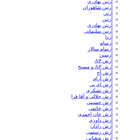
آرتبن بهادری
آرتين شاهوران
آرتی
آرتین
آرتین بهادری
آرتین سلیمانی
آردا
آرسام
آرسام سالار
آرسین
آرش AP
آرش AP و مسیح
آرش آج
آرش آرام
آرش ای پی
آرش تشکری
آرش جلالی و آقا فرا
آرش حسینی
آرش خاتمی
آرش خان احمدی
آرش داوری
آرش رادان
آرش رستمى
آرش شعبانی