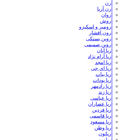
آرن
آرن آریا
آروان
آروش
آرومیر و اسکیزو
آرون افشار
آروین بستکی
آروین صمیمی
آریا آبان
آریا آرام نژاد
آریا امجد
آریا ای جی
آریا بیات
آریا پودات
آریا رادمهر
آریا زند
آریا عباسی
آریا عصاران
آریا فردین
آریا قاسمی
آریا مسعود
آریا وطن
آریاتون
آریامین