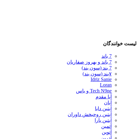
لیست خوانندگان
7 باند
7 باند و بهروز صفاریان
7 بند (سون بند)
۷بند (سون بند)
Idriz Sanie
Loran
Tech N9ne و یاس
آبا مقدم
آبان
آبتین دابا
آبتین روحبخش داوران
آبتین یارا
آتمین
آتوین
آدرین