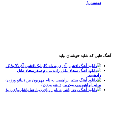
دوست
دریا
آهنگ هایی که شاید خوشتان بیاید
افشین آذری
گلینلیک
سجاد مایل
زاده
سفر
میثم ابراهیمی
مهربون من (پیانو ورژن)
رضا پاشا
رویای زیبا