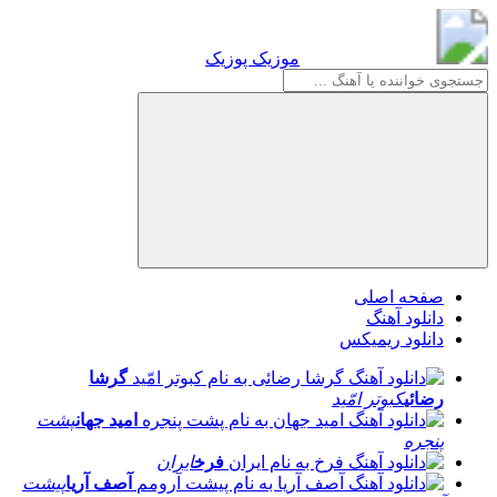
موزیک پوزیک
موزیک پوزیک
صفحه اصلی
دانلود آهنگ
دانلود ریمیکس
گرشا
رضائی
کبوتر امّید
امید جهان
پشت
پنجره
فرخ
ایران
آصف آریا
پیشت