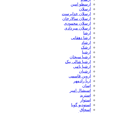
ارسطو امین
ارسلان
ارسلان خداپرست
ارسلان سالارخان
ارسلان محمودی
ارسلان میردادی
ارشا
ارشا دهقانی
ارشاد
ارشک
ارشیا
ارشیا سبحان
ارشیا شالی بیک
ارشیا یامی
ارشیان
اروین قاسمی
اریا رادمهر
اِسان
اسپشال امیر
استرید
استوار
استودیو گویا
اسحاق