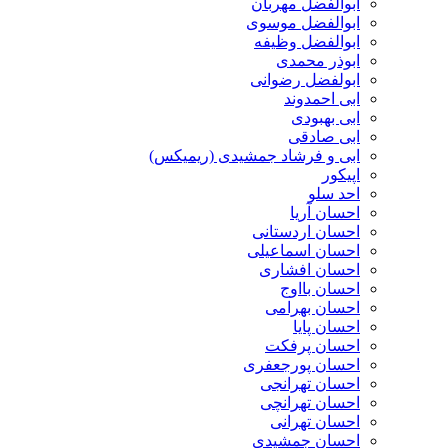
ابوالفضل مهربان
ابوالفضل موسوی
ابوالفضل وظیفه
ابوذر محمدی
ابولفضل رضوانی
ابی احمدوند
ابی بهبودی
ابی صادقی
ابی و فرشاد جمشیدی (ریمیکس)
اپیکور
احد سلو
احسان آریا
احسان اردستانی
احسان اسماعیلی
احسان افشاری
احسان بااوج
احسان بهرامی
احسان پایا
احسان پرفکت
احسان پورجعفری
احسان تهرانجی
احسان تهرانچی
احسان تهرانی
احسان جمشیدی