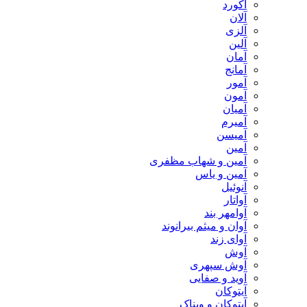
آکورد
آلان
آلزی
آلین
آمان
آمانج
آمور
آمون
آمیان
آمیرم
آمیسن
آمین
آمین و شهاب مظفری
آمین و یاس
آنوئیل
آواتار
آوامهر بند
آوان و میثم بیرانوند
آوای زند
آوش
آوش سپهری
آوید و صفایی
آیتوکان
آیتوکان و ویناک