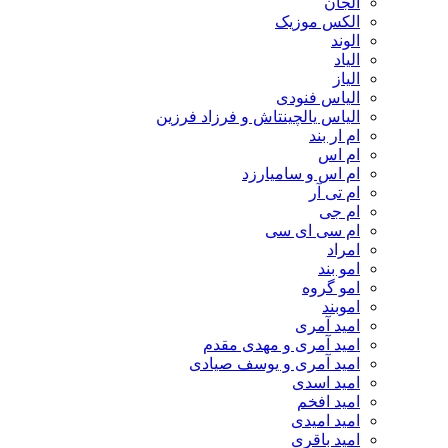
الجان
الکس موزیک
الوند
الیاد
الیاز
الیاس فنودی
الیاس یالچینتاش و فرزاد فرزین
ام‌ ار بند
ام اس
ام اس و سامیارزد
ام تی آر
ام جی
ام سی ای سی
امراد
امو بند
امو گروه
اموبند
امید آمری
امید آمری و مهدی مقدم
امید آمری و یوسف صیادی
امید اسدی
امید افخم
امید امیدی
امید باقری