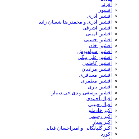
اَفرند
افسون
افشین آذری
افشین آذری و محمدرضا شعبان زاده
افشین اشرفی
افشین امینی
افشین حسنی
افشین خان
افشین سیاهپوش
افشین علی بیگی
افشین کاظمی
افشین مرادیان
افشین مسافری
افشین مظفری
افشین یاری
افشین یوسفی و دی جی دینیار
اقبال احمدی
اقبال حبیبی
اکبر خادملو
اکبر رحیمی
اکبر سیار
اکبر گلپایگانی و امیراحسان فدایی
اکورد