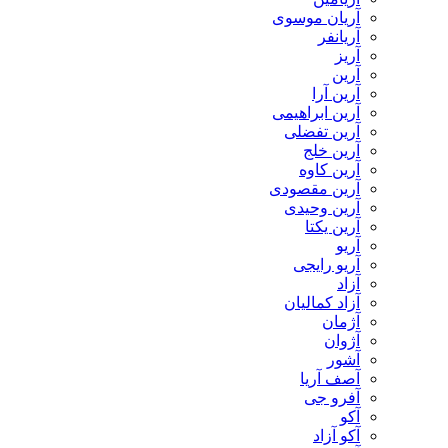
آریان موسوی
آریانفر
آریز
آرین
آرین آرا
آرین ابراهیمی
آرین تفضلی
آرین خلج
آرین کاوه
آرین مقصودی
آرین وحیدی
آرین یکتا
آریو
آریو رایجی
آزاد
آزاد کمالیان
آژمان
آژوان
آشور
آصف آریا
آفرو جی
آکو
آکو آزاد