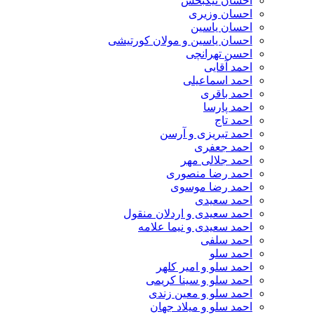
احسان نیکبخش
احسان وزیری
احسان یاسین
احسان یاسین و مولان کورتیشی
احسن تهرانچی
احمد آقایی
احمد اسماعیلی
احمد باقری
احمد پارسا
احمد تاج
احمد تبریزی و آرسن
احمد جعفری
احمد جلالی مهر
احمد رضا منصوری
احمد رضا موسوی
احمد سعیدی
احمد سعیدی و اردلان منقول
احمد سعیدی و نیما علامه
احمد سلفی
احمد سلو
احمد سلو و امیر کلهر
احمد سلو و سینا کریمی
احمد سلو و معین زندی
احمد سلو و میلاد جهان