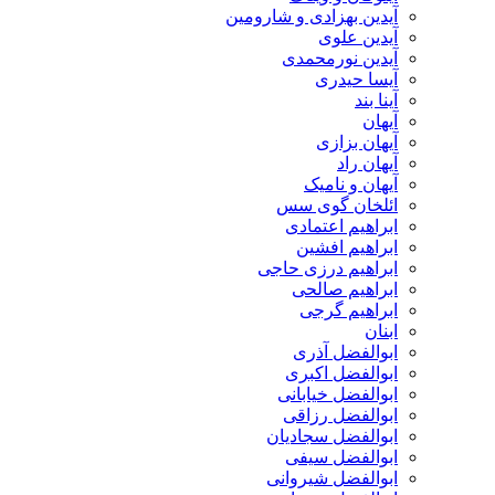
آیدین بهزادی و شارومین
آیدین علوی
آیدین نورمحمدی
آیسا حیدری
آینا بند
آیهان
آیهان بزازی
آیهان راد
آیهان و نامیک
ائلخان گوی سس
ابراهیم اعتمادی
ابراهیم افشین
ابراهیم درزی حاجی
ابراهیم صالحی
ابراهیم گرجی
ابنان
ابوالفضل آذری
ابوالفضل اکبری
ابوالفضل خیابانی
ابوالفضل رزاقی
ابوالفضل سجادیان
ابوالفضل سیفی
ابوالفضل شیروانی