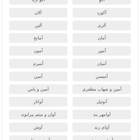
آکورد
آلان
آلزی
آلین
آمان
آمانج
آمور
آمون
آمیان
آمیرم
آمیسن
آمین
آمین و شهاب مظفری
آمین و یاس
آنوئیل
آواتار
آوامهر بند
آوان و میثم بیرانوند
آوای زند
آوش