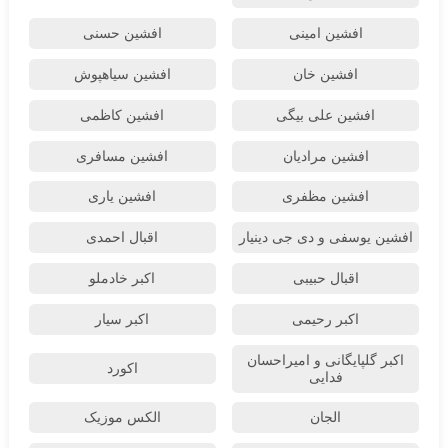
افشین امینی
افشین حسنی
افشین خان
افشین سیاهپوش
افشین علی بیگی
افشین کاظمی
افشین مرادیان
افشین مسافری
افشین مظفری
افشین یاری
افشین یوسفی و دی جی دینیار
اقبال احمدی
اقبال حبیبی
اکبر خادملو
اکبر رحیمی
اکبر سیار
اکبر گلپایگانی و امیراحسان
اکورد
فدایی
الجان
الکس موزیک