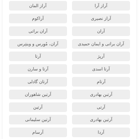
آراز آرا
آراز المان
آراز نصیری
آراکوم
آران
آران براتی
آران براتی و ایمان حمیدی
آران، مُوِرس و وینتِرس
آرپژ
آرتا
آرتا اسدی
آرتا و سارن
آرتام
آرتان گادلی
آرتبن بهادری
آرتين شاهوران
آرتی
آرتین
آرتین بهادری
آرتین سلیمانی
آردا
آرسام