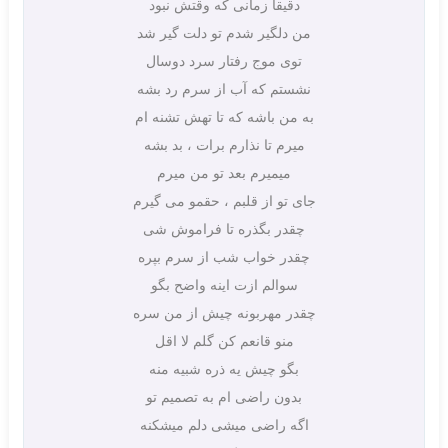
دقیقا زمانی که وقتش نبود
من دلگیر شدم تو دلت گیر شد
توی موج رفتار سرد دوسال
نشستم که آب از سرم رد بشه
به من باشه که تا تهش تشنه ام
میرم تا نذارم برات ، بد بشه
میمیرم بعد تو من میرم
جای تو از قلبم ، حقمو می گیرم
چقدر بگذره تا فراموش شی
چقدر خواب شب از سرم بپره
سوالم ازت اینه واضح بگو
چقدر مهربونه چیش از من سره
منو قانعم کن گلم لا اقل
بگو چیش یه ذره شبیه منه
بدون راضی ام به تصمیم تو
اگه راضی میشی دلم میشکنه