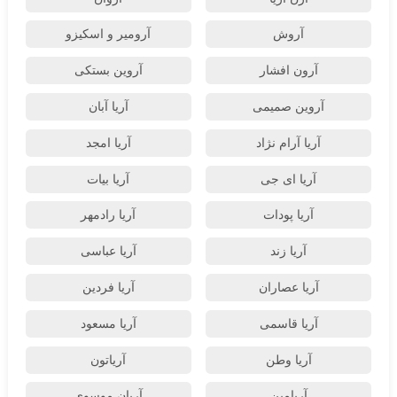
آروش
آرومیر و اسکیزو
آرون افشار
آروین بستکی
آروین صمیمی
آریا آبان
آریا آرام نژاد
آریا امجد
آریا ای جی
آریا بیات
آریا پودات
آریا رادمهر
آریا زند
آریا عباسی
آریا عصاران
آریا فردین
آریا قاسمی
آریا مسعود
آریا وطن
آریاتون
آریامین
آریان موسوی