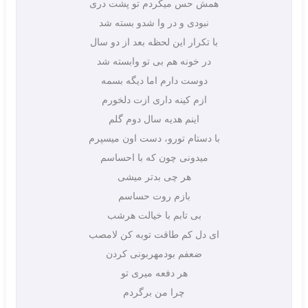
همش حس میکردم تو پشت دری
نبودی و در وا شدو بسته شد
با تکرار این لحظه بعد از دو سال
در خونه هم بی تو وابسته شد
دوست دارم اما دیگه بسمه
ازم کینه داری ازت دلخورم
اینم هدیه سال دوم گلم
با دستام تورو، دست اون میسپرم
میدونی چون که با احساسم
هر چی بدتر میشی
بازم روت حساسم
بی تابم با خیالت هرشب
ای دل کم طاقت توبه کن لامصب
ضعفم بودمهربونی کردن
هر دفعه میری تو
چرا من برگردم