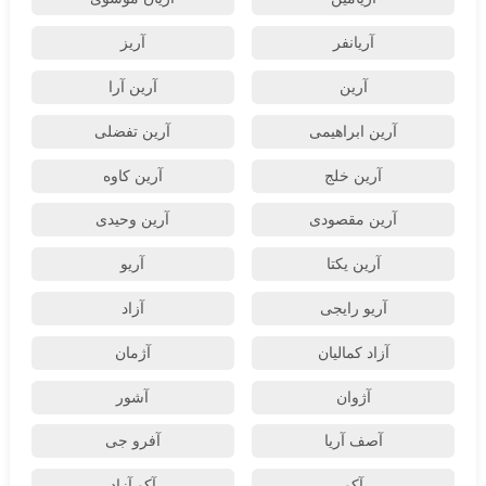
آریانفر
آریز
آرین
آرین آرا
آرین ابراهیمی
آرین تفضلی
آرین خلج
آرین کاوه
آرین مقصودی
آرین وحیدی
آرین یکتا
آریو
آریو رایجی
آزاد
آزاد کمالیان
آژمان
آژوان
آشور
آصف آریا
آفرو جی
آکو
آکو آزاد