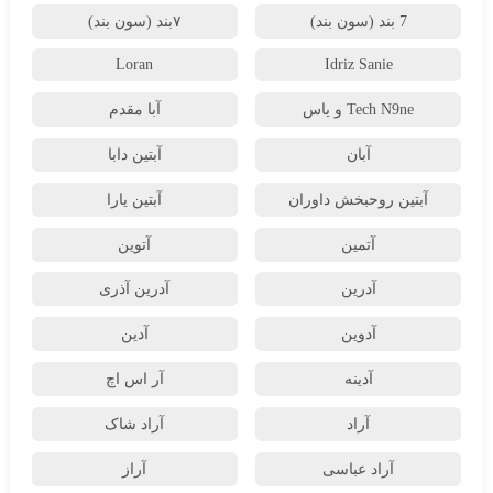
7 بند (سون بند)
۷بند (سون بند)
Loran
Idriz Sanie
Tech N9ne و یاس
آبا مقدم
آبان
آبتین دابا
آبتین روحبخش داوران
آبتین یارا
آتمین
آتوین
آدرین
آدرین آذری
آدوین
آدین
آدینه
آر اس اچ
آراد
آراد شاک
آراد عباسی
آراز