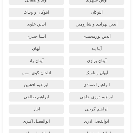
آوش سپهری
آوید و صفایی
آیتوکان
آیتوکان و ویناک
آیدین بهزادی و شارومین
آیدین علوی
آیدین نورمحمدی
آیسا حیدری
آینا بند
آیهان
آیهان بزازی
آیهان راد
آیهان و نامیک
ائلخان گوی سس
ابراهیم اعتمادی
ابراهیم افشین
ابراهیم درزی حاجی
ابراهیم صالحی
ابراهیم گرجی
ابنان
ابوالفضل آذری
ابوالفضل اکبری