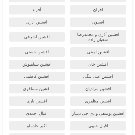
افران
اَفرند
افسون
افشین آذری
افشین آذری و محمدرضا
افشین اشرفی
شعبان زاده
افشین امینی
افشین حسنی
افشین خان
افشین سیاهپوش
افشین علی بیگی
افشین کاظمی
افشین مرادیان
افشین مسافری
افشین مظفری
افشین یاری
افشین یوسفی و دی جی دینیار
اقبال احمدی
اقبال حبیبی
اکبر خادملو