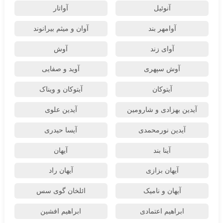
آنوئیل
آواتار
آوامهر بند
آوان و میثم بیرانوند
آوای زند
آوش
آوش سپهری
آوید و صفایی
آیتوکان
آیتوکان و ویناک
آیدین بهزادی و شارومین
آیدین علوی
آیدین نورمحمدی
آیسا حیدری
آینا بند
آیهان
آیهان بزازی
آیهان راد
آیهان و نامیک
ائلخان گوی سس
ابراهیم اعتمادی
ابراهیم افشین