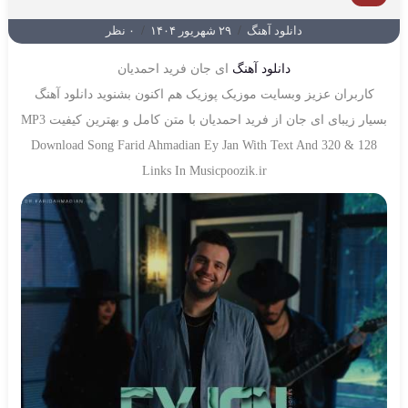
دانلود آهنگ
/
۲۹ شهریور ۱۴۰۴
/
۰ نظر
دانلود آهنگ
ای جان فرید احمدیان
کاربران عزیز وبسایت موزیک پوزیک هم اکنون بشنوید دانلود آهنگ
بسیار زیبای ای جان از فرید احمدیان با متن کامل و بهترین کیفیت MP3
Download Song Farid Ahmadian Ey Jan With Text And 320 & 128
Links In Musicpoozik.ir