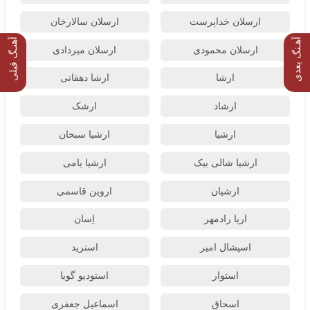
ارسلان خداپرست
ارسلان سالارخان
آهـنگ بعدی
آهنـگ قبلی
ارسلان محمودی
ارسلان میردادی
ارشا
ارشا دهقانی
ارشاد
ارشک
ارشیا
ارشیا سبحان
ارشیا شالی بیک
ارشیا یامی
ارشیان
اروین قاسمی
اریا رادمهر
اِسان
اسپشال امیر
استرید
استوار
استودیو گویا
اسحاق
اسماعیل جعفری