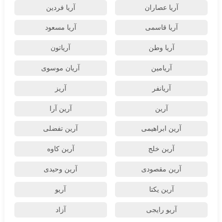
آریا عصاران
آریا فردین
آریا قاسمی
آریا مسعود
آریا وطن
آریاتون
آریامین
آریان موسوی
آریانفر
آریز
آرین
آرین آرا
آرین ابراهیمی
آرین تفضلی
آرین خلج
آرین کاوه
آرین مقصودی
آرین وحیدی
آرین یکتا
آریو
آریو رایجی
آزاد