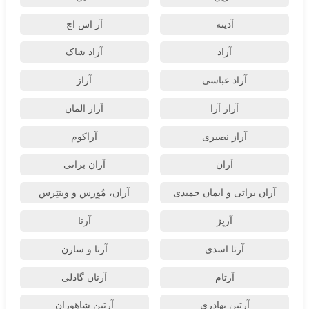
آدینه
آر اس اچ
آراد
آراد شاک
آراد عباسی
آراز
آراز آرا
آراز المان
آراز نصیری
آراکوم
آران
آران براتی
آران براتی و ایمان حمیدی
آران، مُوِرس و وینتِرس
آرپژ
آرتا
آرتا اسدی
آرتا و سارن
آرتام
آرتان گادلی
آرتبن بهادری
آرتين شاهوران