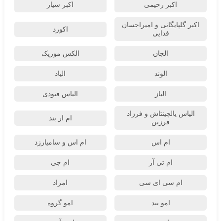
اکبر رحیمی
اکبر سیار
اکبر گلپایگانی و امیراحسان
اکورد
فدایی
الجان
الکس موزیک
الوند
الیاد
الیاز
الیاس فنودی
الیاس یالچینتاش و فرزاد
ام‌ ار بند
فرزین
ام اس
ام اس و سامیارزد
ام تی آر
ام جی
ام سی ای سی
امراد
امو بند
امو گروه