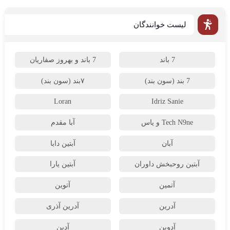
لیست خوانندگان
7 باند
7 باند و بهروز صفاریان
7 بند (سون بند)
۷بند (سون بند)
Loran
Idriz Sanie
Tech N9ne و یاس
آبا مقدم
آبان
آبتین دابا
آبتین روحبخش داوران
آبتین یارا
آتمین
آتوین
آدرین
آدرین آذری
آدوین
آدین