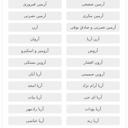
آرمین شفیعی
آرمین فیروزی
آرمین مکری
آرمین نصرتی
آرمین نصرتی و صادق بوقی
آرن
آرن آریا
آروان
آروش
آرومیر و اسکیزو
آرون افشار
آروین بستکی
آروین صمیمی
آریا آبان
آریا آرام نژاد
آریا امجد
آریا ای جی
آریا بیات
آریا پودات
آریا رادمهر
آریا زند
آریا عباسی