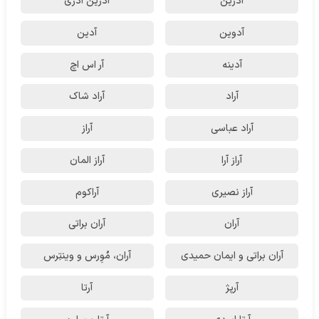
آدرین
آدرین آذری
آدوین
آدین
آدینه
آر اس اچ
آراد
آراد شاک
آراد عباسی
آراز
آراز آرا
آراز المان
آراز نصیری
آراکوم
آران
آران براتی
آران براتی و ایمان حمیدی
آران، مُوِرس و وینتِرس
آرپژ
آرتا