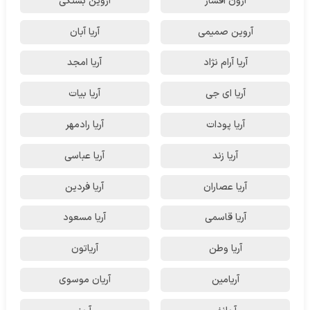
آرون افشار
آروین بستکی
آروین صمیمی
آریا آبان
آریا آرام نژاد
آریا امجد
آریا ای جی
آریا بیات
آریا پودات
آریا رادمهر
آریا زند
آریا عباسی
آریا عصاران
آریا فردین
آریا قاسمی
آریا مسعود
آریا وطن
آریاتون
آریامین
آریان موسوی