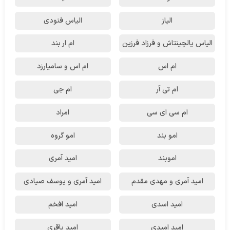
الیاز
الیاس فنودی
الیاس یالچینتاش و فرزاد فرزین
ام‌ ار بند
ام اس
ام اس و سامیارزد
ام تی آر
ام جی
ام سی ای سی
امراد
امو بند
امو گروه
اموبند
امید آمری
امید آمری و مهدی مقدم
امید آمری و یوسف صیادی
امید اسدی
امید افخم
امید امیدی
امید باقری