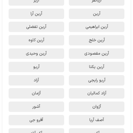
آریانفر
آریز
آرین
آرین آرا
آرین ابراهیمی
آرین تفضلی
آرین خلج
آرین کاوه
آرین مقصودی
آرین وحیدی
آرین یکتا
آریو
آریو رایجی
آزاد
آزاد کمالیان
آژمان
آژوان
آشور
آصف آریا
آفرو جی