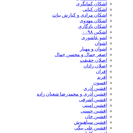
اشکان‌ کمانگری
اشکان کیانی
اشکان مرادی و کیارش بیات
اشکان مهدوی
اشکان یادگاری
اشکین ۰۰۹۸
اشو عاشوری
اشوان
اشوان و مهیار
اصغر جمال و محسن جمال
اصلان حقیقت
اصلان رادان
افران
اَفرند
افسون
افشین آذری
افشین آذری و محمدرضا شعبان زاده
افشین اشرفی
افشین امینی
افشین حسنی
افشین خان
افشین سیاهپوش
افشین علی بیگی