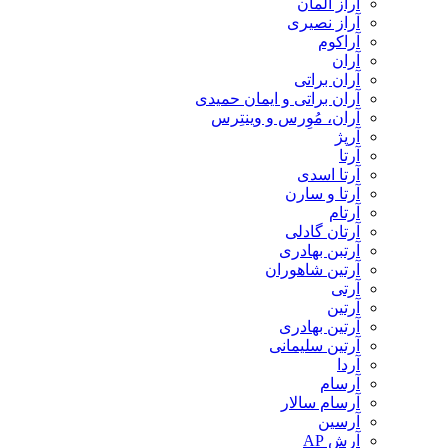
آراز المان
آراز نصیری
آراکوم
آران
آران براتی
آران براتی و ایمان حمیدی
آران، مُوِرس و وینتِرس
آرپژ
آرتا
آرتا اسدی
آرتا و سارن
آرتام
آرتان گادلی
آرتبن بهادری
آرتين شاهوران
آرتی
آرتین
آرتین بهادری
آرتین سلیمانی
آردا
آرسام
آرسام سالار
آرسین
آرش AP