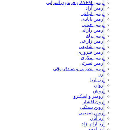
آرمین 2AFM و فریدون آسرایی
آرمین آراد
آرمین اتباعی
آرمین بابادی
آرمین حیاتی
آرمین رازانی
آرمین رام
آرمین زارعی
آرمین شفیعی
آرمین فیروزی
آرمین مکری
آرمین نصرتی
آرمین نصرتی و صادق بوقی
آرن
آرن آریا
آروان
آروش
آرومیر و اسکیزو
آرون افشار
آروین بستکی
آروین صمیمی
آریا آبان
آریا آرام نژاد
آریا امجد