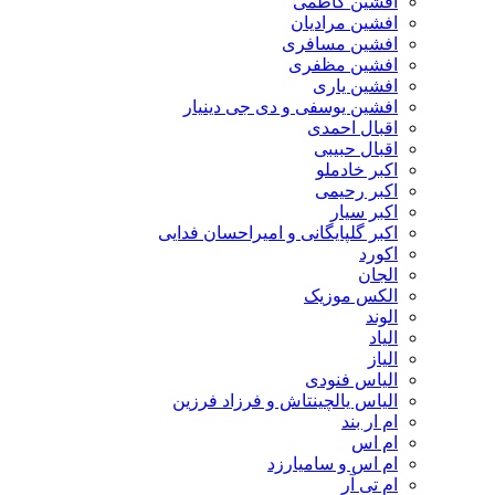
افشین کاظمی
افشین مرادیان
افشین مسافری
افشین مظفری
افشین یاری
افشین یوسفی و دی جی دینیار
اقبال احمدی
اقبال حبیبی
اکبر خادملو
اکبر رحیمی
اکبر سیار
اکبر گلپایگانی و امیراحسان فدایی
اکورد
الجان
الکس موزیک
الوند
الیاد
الیاز
الیاس فنودی
الیاس یالچینتاش و فرزاد فرزین
ام‌ ار بند
ام اس
ام اس و سامیارزد
ام تی آر