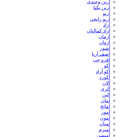
آرین وحیدی
آرین یکتا
آریو
آریو رایجی
آزاد
آزاد کمالیان
آژمان
آژوان
آشور
آصف آریا
آفرو جی
آکو
آکو آزاد
آکورد
آلان
آلزی
آلین
آمان
آمانج
آمور
آمون
آمیان
آمیرم
آمیسن