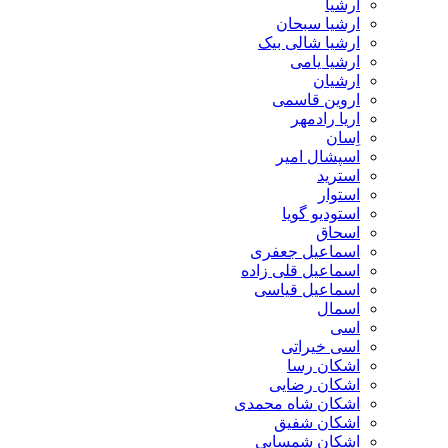
ارشیا
ارشیا سبحان
ارشیا شالی بیک
ارشیا یامی
ارشیان
اروین قاسمی
اریا رادمهر
اِسان
اسپشال امیر
استرید
استوار
استودیو گویا
اسحاق
اسماعیل جعفری
اسماعیل قلی زاده
اسماعیل قیاسی
اسمال
اسی
اسی خیراتی
اشکان رسا
اشکان رضایی
اشکان شاه محمدی
اشکان شفیق
اشکان شمسایی