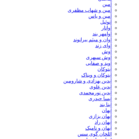
آمین
آمین و شهاب مظفری
آمین و یاس
آنوئیل
آواتار
آوامهر بند
آوان و میثم بیرانوند
آوای زند
آوش
آوش سپهری
آوید و صفایی
آیتوکان
آیتوکان و ویناک
آیدین بهزادی و شارومین
آیدین علوی
آیدین نورمحمدی
آیسا حیدری
آینا بند
آیهان
آیهان بزازی
آیهان راد
آیهان و نامیک
ائلخان گوی سس