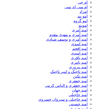
ام جی
ام سی ای سی
امراد
امو بند
امو گروه
اموبند
امید آمری
امید آمری و مهدی مقدم
امید آمری و یوسف صیادی
امید اسدی
امید افخم
امید امیدی
امید باقری
امید بامری
امید پیروزی
امید تاجیک و امیر تاجیک
امید تکین
امید جعفری
امید جعفری و الیاس کرمی
امید جهان
امید حاجیلی
امید حاجیلی و سیروان خسروی
امید حسینی
امید حیدری