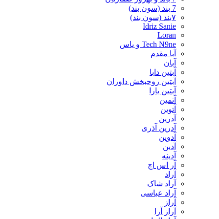
7 بند (سون بند)
۷بند (سون بند)
Idriz Sanie
Loran
Tech N9ne و یاس
آبا مقدم
آبان
آبتین دابا
آبتین روحبخش داوران
آبتین یارا
آتمین
آتوین
آدرین
آدرین آذری
آدوین
آدین
آدینه
آر اس اچ
آراد
آراد شاک
آراد عباسی
آراز
آراز آرا