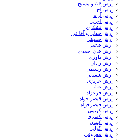
آرش AP و مسیح
آرش آج
آرش آرام
آرش ای پی
آرش تشکری
آرش جلالی و آقا فرا
آرش حسینی
آرش خاتمی
آرش خان احمدی
آرش داوری
آرش رادان
آرش رستمى
آرش شعبانی
آرش عزیزی
آرش عنقا
آرش فرخزاد
آرش قیصر خواه
آرش قیصرخواه
آرش کریمی
آرش کسری
آرش کیهان
آرش گرایی
آرش معروفی