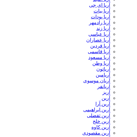
آریا ای جی
آریا بیات
آریا پودات
آریا رادمهر
آریا زند
آریا عباسی
آریا عصاران
آریا فردین
آریا قاسمی
آریا مسعود
آریا وطن
آریاتون
آریامین
آریان موسوی
آریانفر
آریز
آرین
آرین آرا
آرین ابراهیمی
آرین تفضلی
آرین خلج
آرین کاوه
آرین مقصودی