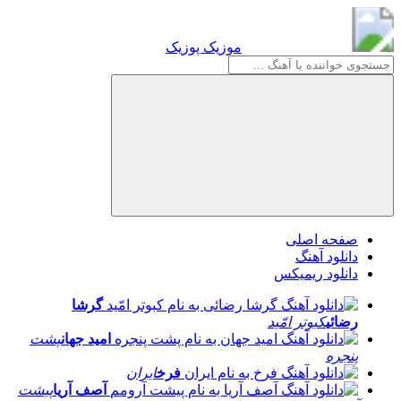
موزیک پوزیک
موزیک پوزیک
صفحه اصلی
دانلود آهنگ
دانلود ریمیکس
گرشا
رضائی
کبوتر امّید
امید جهان
پشت
پنجره
فرخ
ایران
آصف آریا
پیشت