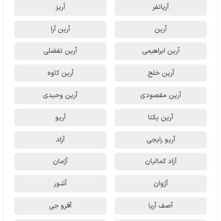
آریانفر
آریز
آرین
آرین آرا
آرین ابراهیمی
آرین تفضلی
آرین خلج
آرین کاوه
آرین مقصودی
آرین وحیدی
آرین یکتا
آریو
آریو رایجی
آزاد
آزاد کمالیان
آژمان
آژوان
آشور
آصف آریا
آفرو جی