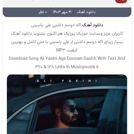
/
/
دانلود آهنگ
۴ مهر ۱۴۰۳
۰ نظر
دانلود آهنگ
اگه دوسم داشتی علی یاسینی
کاربران عزیز وبسایت موزیک پوزیک هم اکنون بشنوید دانلود آهنگ
بسیار زیبای اگه دوسم داشتی از علی یاسینی با متن کامل و بهترین
کیفیت MP3
Download Song Ali Yasini Age Doosam Dashti With Text And
320 & 128 Links In Musicpoozik.ir