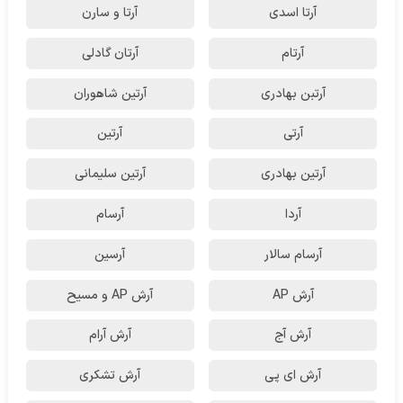
آرتا اسدی
آرتا و سارن
آرتام
آرتان گادلی
آرتبن بهادری
آرتين شاهوران
آرتی
آرتین
آرتین بهادری
آرتین سلیمانی
آردا
آرسام
آرسام سالار
آرسین
آرش AP
آرش AP و مسیح
آرش آج
آرش آرام
آرش ای پی
آرش تشکری