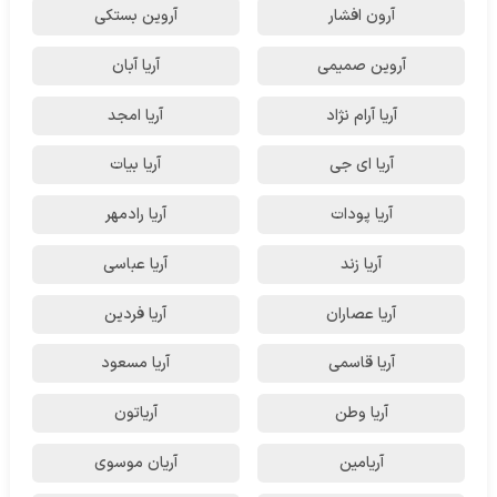
آرون افشار
آروین بستکی
آروین صمیمی
آریا آبان
آریا آرام نژاد
آریا امجد
آریا ای جی
آریا بیات
آریا پودات
آریا رادمهر
آریا زند
آریا عباسی
آریا عصاران
آریا فردین
آریا قاسمی
آریا مسعود
آریا وطن
آریاتون
آریامین
آریان موسوی