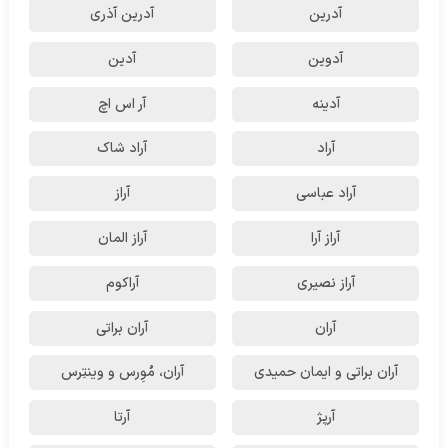
آدرین
آدرین آذری
آدوین
آدین
آدینه
آر اس اچ
آراد
آراد شاک
آراد عباسی
آراز
آراز آرا
آراز المان
آراز نصیری
آراکوم
آران
آران براتی
آران براتی و ایمان حمیدی
آران، مُوِرس و وینتِرس
آرپژ
آرتا