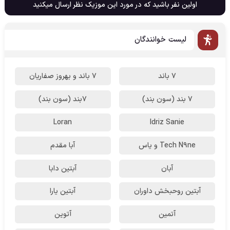
اولین نفر باشید که در مورد این موزیک نظر ارسال میکنید
لیست خوانندگان
7 باند
7 باند و بهروز صفاریان
7 بند (سون بند)
۷بند (سون بند)
Loran
Idriz Sanie
Tech N9ne و یاس
آبا مقدم
آبان
آبتین دابا
آبتین روحبخش داوران
آبتین یارا
آتمین
آتوین