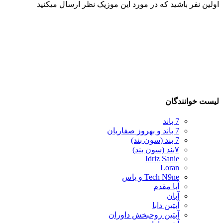
اولین نفر باشید که در مورد این موزیک نظر ارسال میکنید
لیست خوانندگان
7 باند
7 باند و بهروز صفاریان
7 بند (سون بند)
۷بند (سون بند)
Idriz Sanie
Loran
Tech N9ne و یاس
آبا مقدم
آبان
آبتین دابا
آبتین روحبخش داوران