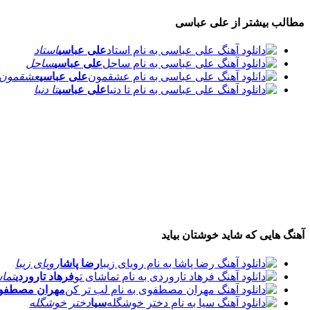
مطالب بیشتر از
علی عباسی
علی عباسی
استاد
علی عباسی
ساحل
علی عباسی
عشقمون
علی عباسی
تا دنیا
آهنگ هایی که شاید خوشتان بیاید
رضا پاشا
رویای زیبا
فرهاد تاروردی
تما
مهران مصطفوی
سیا
دختر خوشگله