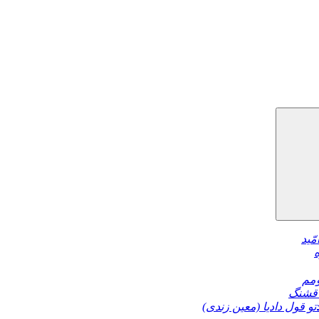
مّید
مم
قشنگ
تو قول دادیا (معین زندی)