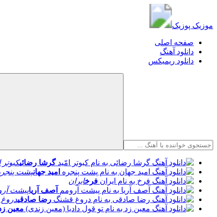
موزیک پوزیک
موزیک پوزیک
صفحه اصلی
دانلود آهنگ
دانلود ریمیکس
گرشا رضائی
کبوتر ا
امید جهان
پشت پنجره
فرخ
ایران
آصف آریا
پیشت آرو
رضا صادقی
دروغ 
معین زد