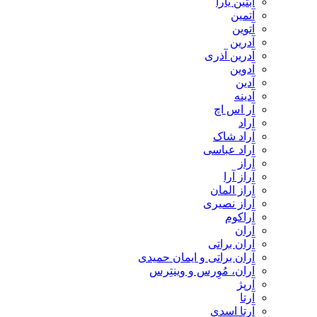
آبتین یارا
آتمین
آتوین
آدرین
آدرین آذری
آدوین
آدین
آدینه
آر اس اچ
آراد
آراد شاک
آراد عباسی
آراز
آراز آرا
آراز المان
آراز نصیری
آراکوم
آران
آران براتی
آران براتی و ایمان حمیدی
آران، مُوِرس و وینتِرس
آرپژ
آرتا
آرتا اسدی