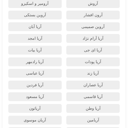
آروش
آرومیر و اسکیزو
آرون افشار
آروین بستکی
آروین صمیمی
آریا آبان
آریا آرام نژاد
آریا امجد
آریا ای جی
آریا بیات
آریا پودات
آریا رادمهر
آریا زند
آریا عباسی
آریا عصاران
آریا فردین
آریا قاسمی
آریا مسعود
آریا وطن
آریاتون
آریامین
آریان موسوی