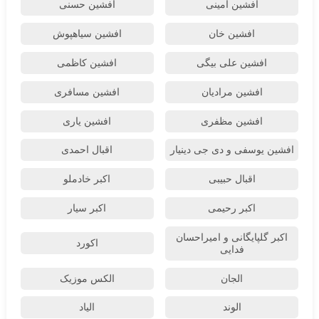
افشین امینی
افشین حسنی
افشین خان
افشین سیاهپوش
افشین علی بیگی
افشین کاظمی
افشین مرادیان
افشین مسافری
افشین مظفری
افشین یاری
افشین یوسفی و دی جی دینیار
اقبال احمدی
اقبال حبیبی
اکبر خادملو
اکبر رحیمی
اکبر سیار
اکبر گلپایگانی و امیراحسان
اکورد
فدایی
الجان
الکس موزیک
الوند
الیاد