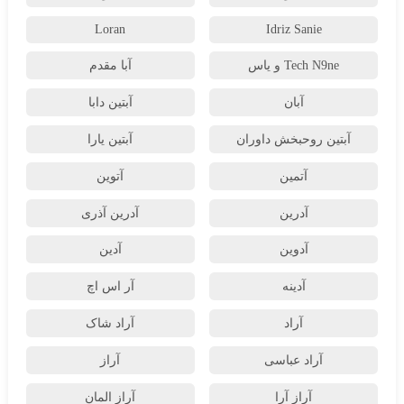
Loran
Idriz Sanie
Tech N9ne و یاس
آبا مقدم
آبان
آبتین دابا
آبتین روحبخش داوران
آبتین یارا
آتمین
آتوین
آدرین
آدرین آذری
آدوین
آدین
آدینه
آر اس اچ
آراد
آراد شاک
آراد عباسی
آراز
آراز آرا
آراز المان