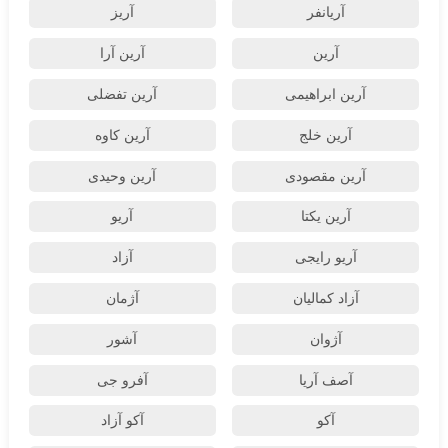
آریانفر
آریز
آرین
آرین آرا
آرین ابراهیمی
آرین تفضلی
آرین خلج
آرین کاوه
آرین مقصودی
آرین وحیدی
آرین یکتا
آریو
آریو رایجی
آزاد
آزاد کمالیان
آژمان
آژوان
آشور
آصف آریا
آفرو جی
آکو
آکو آزاد