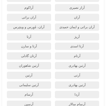
آراز نصیری
آراکوم
آران
آران براتی
آران براتی و ایمان حمیدی
آران، مُوِرس و وینتِرس
آرپژ
آرتا
آرتا اسدی
آرتا و سارن
آرتام
آرتان گادلی
آرتبن بهادری
آرتين شاهوران
آرتی
آرتین
آرتین بهادری
آرتین سلیمانی
آردا
آرسام
آرسام سالار
آرسین