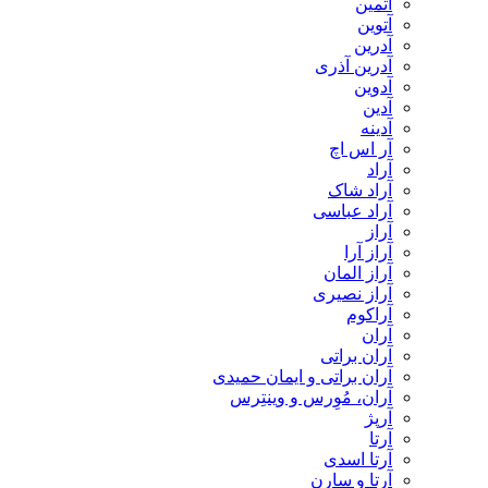
آتمین
آتوین
آدرین
آدرین آذری
آدوین
آدین
آدینه
آر اس اچ
آراد
آراد شاک
آراد عباسی
آراز
آراز آرا
آراز المان
آراز نصیری
آراکوم
آران
آران براتی
آران براتی و ایمان حمیدی
آران، مُوِرس و وینتِرس
آرپژ
آرتا
آرتا اسدی
آرتا و سارن