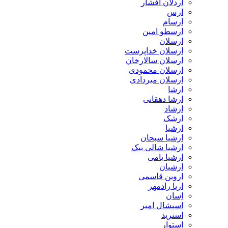
اردلان افشار
ارس
ارسام
ارسطو امین
ارسلان
ارسلان خداپرست
ارسلان سالارخان
ارسلان محمودی
ارسلان میردادی
ارشا
ارشا دهقانی
ارشاد
ارشک
ارشیا
ارشیا سبحان
ارشیا شالی بیک
ارشیا یامی
ارشیان
اروین قاسمی
اریا رادمهر
اِسان
اسپشال امیر
استرید
استوار