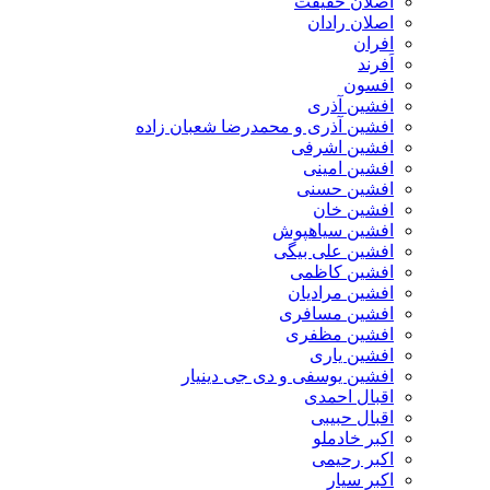
اصلان حقیقت
اصلان رادان
افران
اَفرند
افسون
افشین آذری
افشین آذری و محمدرضا شعبان زاده
افشین اشرفی
افشین امینی
افشین حسنی
افشین خان
افشین سیاهپوش
افشین علی بیگی
افشین کاظمی
افشین مرادیان
افشین مسافری
افشین مظفری
افشین یاری
افشین یوسفی و دی جی دینیار
اقبال احمدی
اقبال حبیبی
اکبر خادملو
اکبر رحیمی
اکبر سیار