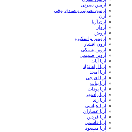
آرمین نصرتی
آرمین نصرتی و صادق بوقی
آرن
آرن آریا
آروان
آروش
آرومیر و اسکیزو
آرون افشار
آروین بستکی
آروین صمیمی
آریا آبان
آریا آرام نژاد
آریا امجد
آریا ای جی
آریا بیات
آریا پودات
آریا رادمهر
آریا زند
آریا عباسی
آریا عصاران
آریا فردین
آریا قاسمی
آریا مسعود