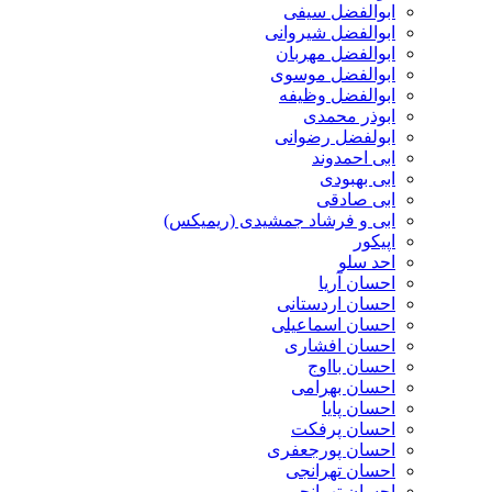
ابوالفضل سیفی
ابوالفضل شیروانی
ابوالفضل مهربان
ابوالفضل موسوی
ابوالفضل وظیفه
ابوذر محمدی
ابولفضل رضوانی
ابی احمدوند
ابی بهبودی
ابی صادقی
ابی و فرشاد جمشیدی (ریمیکس)
اپیکور
احد سلو
احسان آریا
احسان اردستانی
احسان اسماعیلی
احسان افشاری
احسان بااوج
احسان بهرامی
احسان پایا
احسان پرفکت
احسان پورجعفری
احسان تهرانجی
احسان تهرانچی