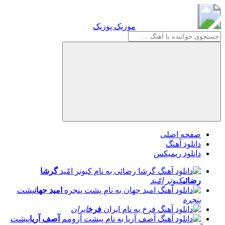
موزیک پوزیک
موزیک پوزیک
صفحه اصلی
دانلود آهنگ
دانلود ریمیکس
گرشا
رضائی
کبوتر امّید
امید جهان
پشت
پنجره
فرخ
ایران
آصف آریا
پیشت