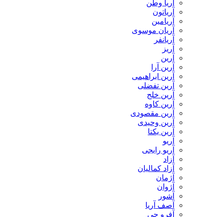
آریا وطن
آریاتون
آریامین
آریان موسوی
آریانفر
آریز
آرین
آرین آرا
آرین ابراهیمی
آرین تفضلی
آرین خلج
آرین کاوه
آرین مقصودی
آرین وحیدی
آرین یکتا
آریو
آریو رایجی
آزاد
آزاد کمالیان
آژمان
آژوان
آشور
آصف آریا
آفرو جی