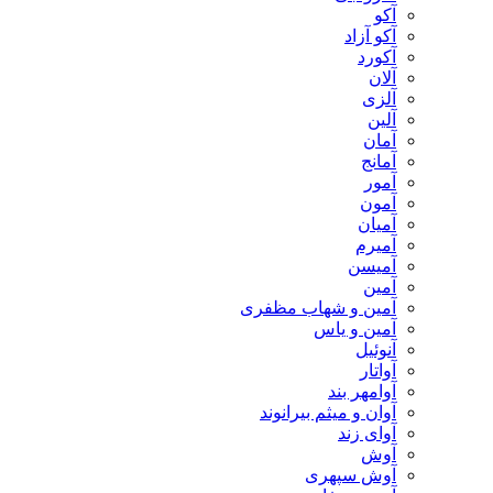
آکو
آکو آزاد
آکورد
آلان
آلزی
آلین
آمان
آمانج
آمور
آمون
آمیان
آمیرم
آمیسن
آمین
آمین و شهاب مظفری
آمین و یاس
آنوئیل
آواتار
آوامهر بند
آوان و میثم بیرانوند
آوای زند
آوش
آوش سپهری