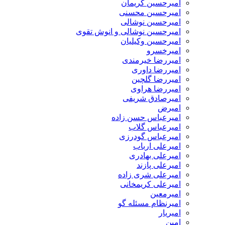
امیرحسین کریمان
امیرحسین محسنی
امیرحسین نوشالی
امیرحسین نوشالی و انوش تقوی
امیرحسین وکیلیان
امیرخسرو
امیررضا خیرمندی
امیررضا داوری
امیررضا گلچین
امیررضا هراوی
امیرصادق شریفی
امیرض
امیرعباس حسن زاده
امیرعباس گلاب
امیرعباس گودرزی
امیرعلی ارباب
امیرعلی بهادری
امیرعلی پازند
امیرعلی شری زاده
امیرعلی کریمخانی
امیرمعین
امیرنظام مسئله گو
امیریار
امین