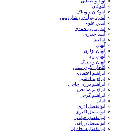
آوید و صفایی
آیتوکان
آیتوکان و ویناک
آیدین بهزادی و شارومین
آیدین علوی
آیدین نورمحمدی
آیسا حیدری
آینا بند
آیهان
آیهان بزازی
آیهان راد
آیهان و نامیک
ائلخان گوی سس
ابراهیم اعتمادی
ابراهیم افشین
ابراهیم درزی حاجی
ابراهیم صالحی
ابراهیم گرجی
ابنان
ابوالفضل آذری
ابوالفضل اکبری
ابوالفضل خیابانی
ابوالفضل رزاقی
ابوالفضل سجادیان