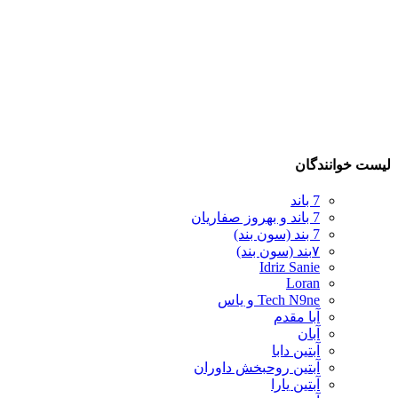
لیست خوانندگان
7 باند
7 باند و بهروز صفاریان
7 بند (سون بند)
۷بند (سون بند)
Idriz Sanie
Loran
Tech N9ne و یاس
آبا مقدم
آبان
آبتین دابا
آبتین روحبخش داوران
آبتین یارا