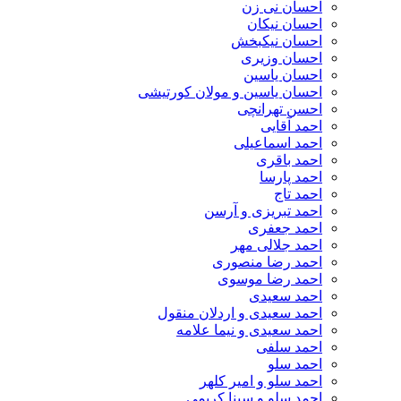
احسان نی زن
احسان نیکان
احسان نیکبخش
احسان وزیری
احسان یاسین
احسان یاسین و مولان کورتیشی
احسن تهرانچی
احمد آقایی
احمد اسماعیلی
احمد باقری
احمد پارسا
احمد تاج
احمد تبریزی و آرسن
احمد جعفری
احمد جلالی مهر
احمد رضا منصوری
احمد رضا موسوی
احمد سعیدی
احمد سعیدی و اردلان منقول
احمد سعیدی و نیما علامه
احمد سلفی
احمد سلو
احمد سلو و امیر کلهر
احمد سلو و سینا کریمی