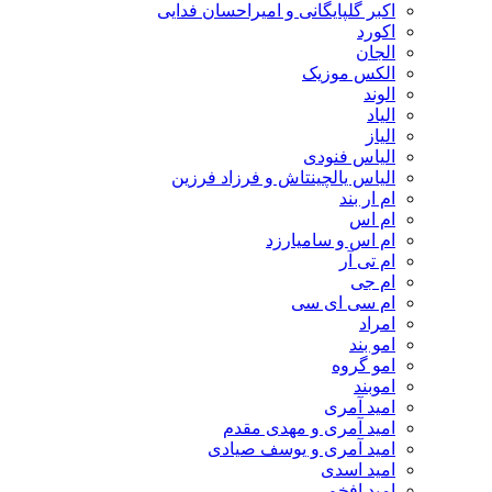
اکبر گلپایگانی و امیراحسان فدایی
اکورد
الجان
الکس موزیک
الوند
الیاد
الیاز
الیاس فنودی
الیاس یالچینتاش و فرزاد فرزین
ام‌ ار بند
ام اس
ام اس و سامیارزد
ام تی آر
ام جی
ام سی ای سی
امراد
امو بند
امو گروه
اموبند
امید آمری
امید آمری و مهدی مقدم
امید آمری و یوسف صیادی
امید اسدی
امید افخم