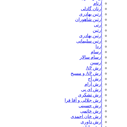
آرتام
آرتان گادلی
آرتبن بهادری
آرتين شاهوران
آرتی
آرتین
آرتین بهادری
آرتین سلیمانی
آردا
آرسام
آرسام سالار
آرسین
آرش AP
آرش AP و مسیح
آرش آج
آرش آرام
آرش ای پی
آرش تشکری
آرش جلالی و آقا فرا
آرش حسینی
آرش خاتمی
آرش خان احمدی
آرش داوری