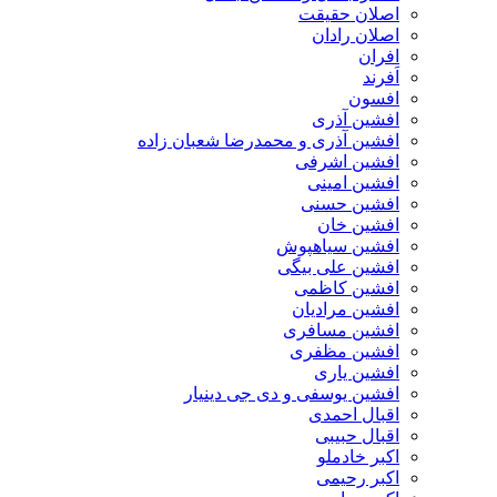
اصلان حقیقت
اصلان رادان
افران
اَفرند
افسون
افشین آذری
افشین آذری و محمدرضا شعبان زاده
افشین اشرفی
افشین امینی
افشین حسنی
افشین خان
افشین سیاهپوش
افشین علی بیگی
افشین کاظمی
افشین مرادیان
افشین مسافری
افشین مظفری
افشین یاری
افشین یوسفی و دی جی دینیار
اقبال احمدی
اقبال حبیبی
اکبر خادملو
اکبر رحیمی