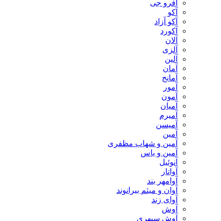
آفرو جی
آکو
آکو آزاد
آکورد
آلان
آلزی
آلین
آمان
آمانج
آمور
آمون
آمیان
آمیرم
آمیسن
آمین
آمین و شهاب مظفری
آمین و یاس
آنوئیل
آواتار
آوامهر بند
آوان و میثم بیرانوند
آوای زند
آوش
آوش سپهری