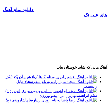
دانلود تمام آهنگ
های علی تک
آهنگ هایی که شاید خوشتان بیاید
افشین آذری
گلینلیک
سجاد مایل
زاده
سفر
میثم ابراهیمی
مهربون من (پیانو ورژن)
رضا پاشا
رویای زیبا