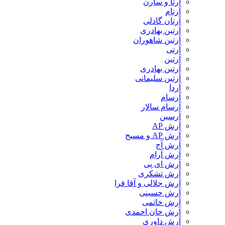
آرتا و سارن
آرتام
آرتان گادلی
آرتبن بهادری
آرتين شاهوران
آرتی
آرتین
آرتین بهادری
آرتین سلیمانی
آردا
آرسام
آرسام سالار
آرسین
آرش AP
آرش AP و مسیح
آرش آج
آرش آرام
آرش ای پی
آرش تشکری
آرش جلالی و آقا فرا
آرش حسینی
آرش خاتمی
آرش خان احمدی
آرش داوری