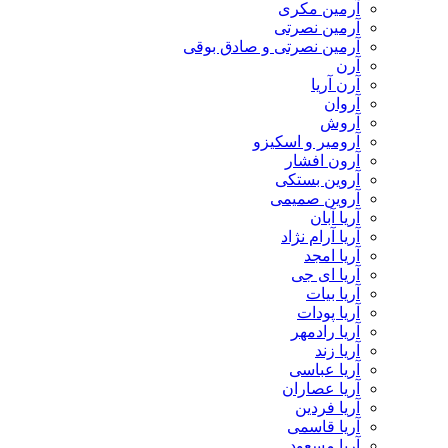
آرمین مکری
آرمین نصرتی
آرمین نصرتی و صادق بوقی
آرن
آرن آریا
آروان
آروش
آرومیر و اسکیزو
آرون افشار
آروین بستکی
آروین صمیمی
آریا آبان
آریا آرام نژاد
آریا امجد
آریا ای جی
آریا بیات
آریا پودات
آریا رادمهر
آریا زند
آریا عباسی
آریا عصاران
آریا فردین
آریا قاسمی
آریا مسعود