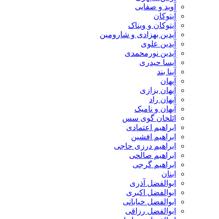
آوید و صفایی
آیتوکان
آیتوکان و ویناک
آیدین بهزادی و شارومین
آیدین علوی
آیدین نورمحمدی
آیسا حیدری
آینا بند
آیهان
آیهان بزازی
آیهان راد
آیهان و نامیک
ائلخان گوی سس
ابراهیم اعتمادی
ابراهیم افشین
ابراهیم درزی حاجی
ابراهیم صالحی
ابراهیم گرجی
ابنان
ابوالفضل آذری
ابوالفضل اکبری
ابوالفضل خیابانی
ابوالفضل رزاقی