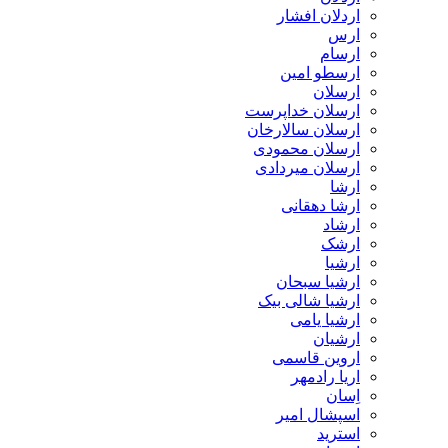
اردلان افشار
ارس
ارسام
ارسطو امین
ارسلان
ارسلان خداپرست
ارسلان سالارخان
ارسلان محمودی
ارسلان میردادی
ارشا
ارشا دهقانی
ارشاد
ارشک
ارشیا
ارشیا سبحان
ارشیا شالی بیک
ارشیا یامی
ارشیان
اروین قاسمی
اریا رادمهر
اِسان
اسپشال امیر
استرید