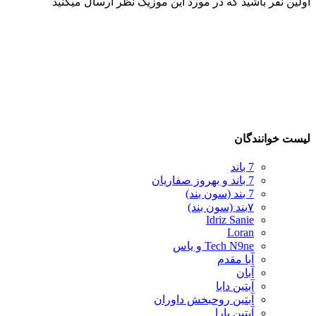
اولین نفر باشید که در مورد این موزیک نظر ارسال میکنید
لیست خوانندگان
7 باند
7 باند و بهروز صفاریان
7 بند (سون بند)
۷بند (سون بند)
Idriz Sanie
Loran
Tech N9ne و یاس
آبا مقدم
آبان
آبتین دابا
آبتین روحبخش داوران
آبتین یارا