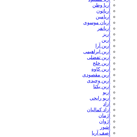
آریا وطن
آریاتون
آریامین
آریان موسوی
آریانفر
آریز
آرین
آرین آرا
آرین ابراهیمی
آرین تفضلی
آرین خلج
آرین کاوه
آرین مقصودی
آرین وحیدی
آرین یکتا
آریو
آریو رایجی
آزاد
آزاد کمالیان
آژمان
آژوان
آشور
آصف آریا