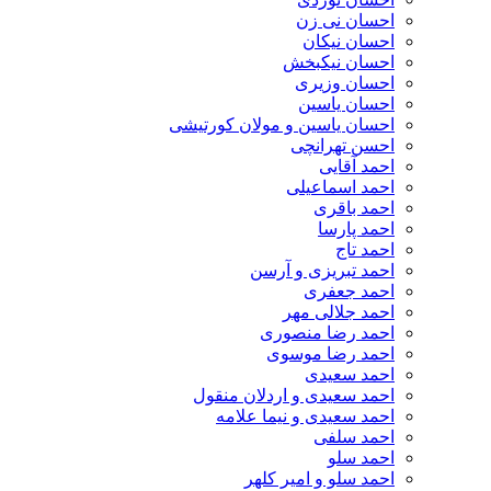
احسان نی زن
احسان نیکان
احسان نیکبخش
احسان وزیری
احسان یاسین
احسان یاسین و مولان کورتیشی
احسن تهرانچی
احمد آقایی
احمد اسماعیلی
احمد باقری
احمد پارسا
احمد تاج
احمد تبریزی و آرسن
احمد جعفری
احمد جلالی مهر
احمد رضا منصوری
احمد رضا موسوی
احمد سعیدی
احمد سعیدی و اردلان منقول
احمد سعیدی و نیما علامه
احمد سلفی
احمد سلو
احمد سلو و امیر کلهر