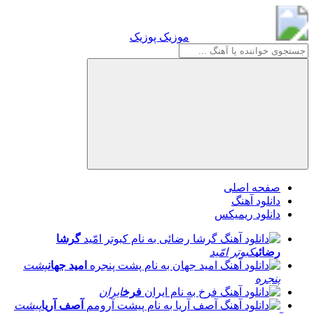
موزیک پوزیک
موزیک پوزیک
صفحه اصلی
دانلود آهنگ
دانلود ریمیکس
گرشا
رضائی
کبوتر امّید
امید جهان
پشت
پنجره
فرخ
ایران
آصف آریا
پیشت