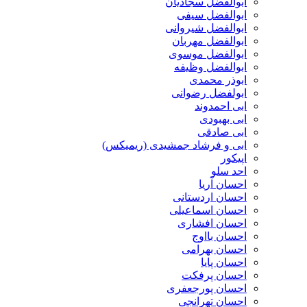
ابوالفضل سجادیان
ابوالفضل سیفی
ابوالفضل شیروانی
ابوالفضل مهربان
ابوالفضل موسوی
ابوالفضل وظیفه
ابوذر محمدی
ابولفضل رضوانی
ابی احمدوند
ابی بهبودی
ابی صادقی
ابی و فرشاد جمشیدی (ریمیکس)
اپیکور
احد سلو
احسان آریا
احسان اردستانی
احسان اسماعیلی
احسان افشاری
احسان بااوج
احسان بهرامی
احسان پایا
احسان پرفکت
احسان پورجعفری
احسان تهرانجی