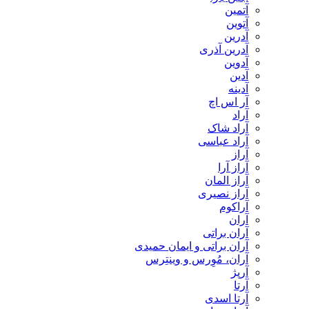
آتمین
آتوین
آدرین
آدرین آذری
آدوین
آدین
آدینه
آر اس اچ
آراد
آراد شاک
آراد عباسی
آراز
آراز آرا
آراز المان
آراز نصیری
آراکوم
آران
آران براتی
آران براتی و ایمان حمیدی
آران، مُوِرس و وینتِرس
آرپژ
آرتا
آرتا اسدی