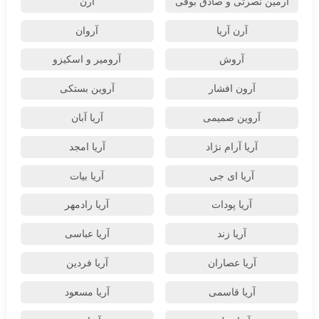
آرمین نصرتی و صادق بوقی
آرن
آرن آریا
آروان
آروش
آرومیر و اسکیزو
آرون افشار
آروین بستکی
آروین صمیمی
آریا آبان
آریا آرام نژاد
آریا امجد
آریا ای جی
آریا بیات
آریا پودات
آریا رادمهر
آریا زند
آریا عباسی
آریا عصاران
آریا فردین
آریا قاسمی
آریا مسعود