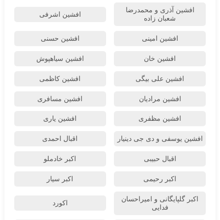
افشین آذری و محمدرضا
افشین اشرفی
شعبان زاده
افشین امینی
افشین حسنی
افشین خان
افشین سیاهپوش
افشین علی بیگی
افشین کاظمی
افشین مرادیان
افشین مسافری
افشین مظفری
افشین یاری
افشین یوسفی و دی جی دینیار
اقبال احمدی
اقبال حبیبی
اکبر خادملو
اکبر رحیمی
اکبر سیار
اکبر گلپایگانی و امیراحسان
اکورد
فدایی