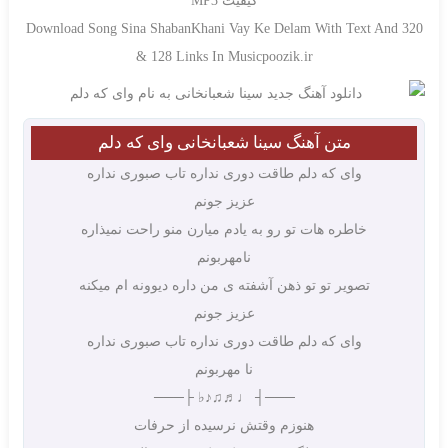
کیفیت MP3
Download Song Sina ShabanKhani Vay Ke Delam With Text And 320
& 128 Links In Musicpoozik.ir
متن آهنگ سینا شعبانخانی وای که دلم
وای که دلم طاقت دوری نداره تاب صبوری نداره
عزیز جونم
خاطره هات تو رو به یادم میارن منو راحت نمیذاره
نامهربونم
تصویر تو تو ذهن آشفته ی من داره دیوونه ام میکنه
عزیز جونم
وای که دلم طاقت دوری نداره تاب صبوری نداره
نا مهربونم
───┤ ♩♬♫♪♭ ├───
هنوزم وقتش نرسیده از حرفات