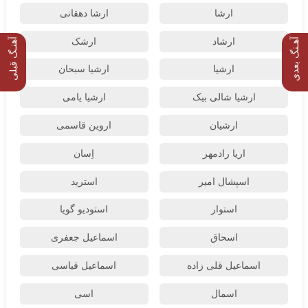
ارشا
ارشا دهقانی
آهـنگ بعدی
آهنـگ قبلی
ارشاد
ارشک
ارشیا
ارشیا سبحان
ارشیا شالی بیک
ارشیا یامی
ارشیان
اروین قاسمی
اریا رادمهر
اِسان
اسپشال امیر
استرید
استوار
استودیو گویا
اسحاق
اسماعیل جعفری
اسماعیل قلی زاده
اسماعیل قیاسی
اسمال
اسی