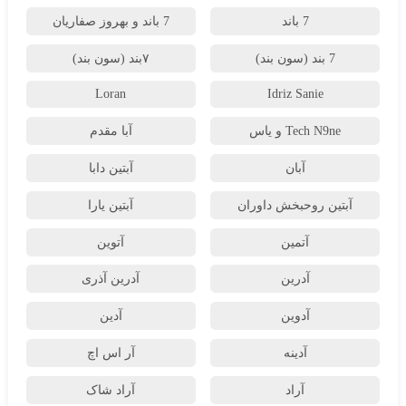
7 باند
7 باند و بهروز صفاریان
7 بند (سون بند)
۷بند (سون بند)
Loran
Idriz Sanie
Tech N9ne و یاس
آبا مقدم
آبان
آبتین دابا
آبتین روحبخش داوران
آبتین یارا
آتمین
آتوین
آدرین
آدرین آذری
آدوین
آدین
آدینه
آر اس اچ
آراد
آراد شاک