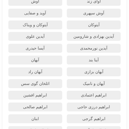
آوای زند
آوش
آوش سپهری
آوید و صفایی
آیتوکان
آیتوکان و ویناک
آیدین بهزادی و شارومین
آیدین علوی
آیدین نورمحمدی
آیسا حیدری
آینا بند
آیهان
آیهان بزازی
آیهان راد
آیهان و نامیک
ائلخان گوی سس
ابراهیم اعتمادی
ابراهیم افشین
ابراهیم درزی حاجی
ابراهیم صالحی
ابراهیم گرجی
ابنان