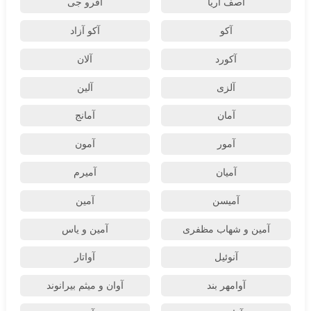
آصف آریا
آفرو جی
آکو
آکو آزاد
آکورد
آلان
آلزی
آلین
آمان
آمانج
آمور
آمون
آمیان
آمیرم
آمیسن
آمین
آمین و شهاب مظفری
آمین و یاس
آنوئیل
آواتار
آوامهر بند
آوان و میثم بیرانوند