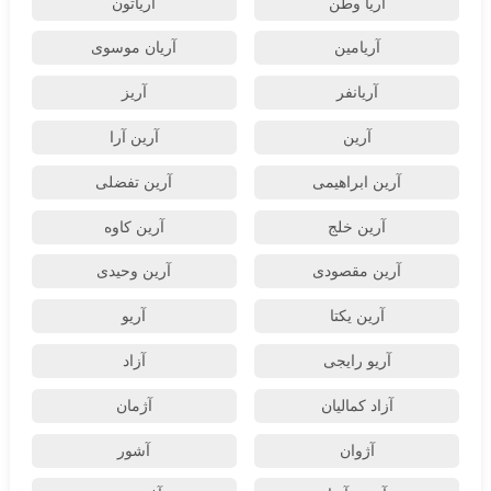
آریا وطن
آریاتون
آریامین
آریان موسوی
آریانفر
آریز
آرین
آرین آرا
آرین ابراهیمی
آرین تفضلی
آرین خلج
آرین کاوه
آرین مقصودی
آرین وحیدی
آرین یکتا
آریو
آریو رایجی
آزاد
آزاد کمالیان
آژمان
آژوان
آشور