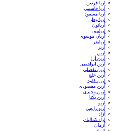
آریا فردین
آریا قاسمی
آریا مسعود
آریا وطن
آریاتون
آریامین
آریان موسوی
آریانفر
آریز
آرین
آرین آرا
آرین ابراهیمی
آرین تفضلی
آرین خلج
آرین کاوه
آرین مقصودی
آرین وحیدی
آرین یکتا
آریو
آریو رایجی
آزاد
آزاد کمالیان
آژمان
آژوان