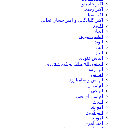
اکبر خادملو
اکبر رحیمی
اکبر سیار
اکبر گلپایگانی و امیراحسان فدایی
اکورد
الجان
الکس موزیک
الوند
الیاد
الیاز
الیاس فنودی
الیاس یالچینتاش و فرزاد فرزین
ام‌ ار بند
ام اس
ام اس و سامیارزد
ام تی آر
ام جی
ام سی ای سی
امراد
امو بند
امو گروه
اموبند
امید آمری