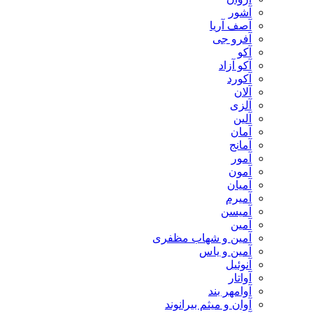
آشور
آصف آریا
آفرو جی
آکو
آکو آزاد
آکورد
آلان
آلزی
آلین
آمان
آمانج
آمور
آمون
آمیان
آمیرم
آمیسن
آمین
آمین و شهاب مظفری
آمین و یاس
آنوئیل
آواتار
آوامهر بند
آوان و میثم بیرانوند