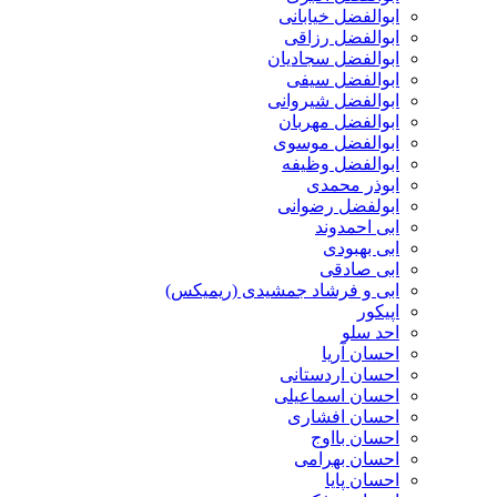
ابوالفضل خیابانی
ابوالفضل رزاقی
ابوالفضل سجادیان
ابوالفضل سیفی
ابوالفضل شیروانی
ابوالفضل مهربان
ابوالفضل موسوی
ابوالفضل وظیفه
ابوذر محمدی
ابولفضل رضوانی
ابی احمدوند
ابی بهبودی
ابی صادقی
ابی و فرشاد جمشیدی (ریمیکس)
اپیکور
احد سلو
احسان آریا
احسان اردستانی
احسان اسماعیلی
احسان افشاری
احسان بااوج
احسان بهرامی
احسان پایا