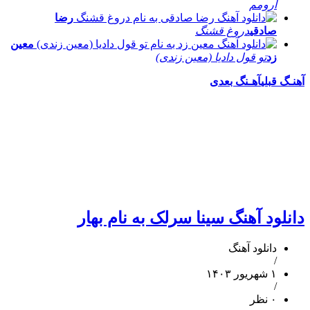
آرومم
رضا
صادقی
دروغ قشنگ
معین
زد
تو قول دادیا (معین زندی)
آهنـگ قبلی
آهـنگ بعدی
دانلود آهنگ سینا سرلک به نام بهار
دانلود آهنگ
/
۱ شهریور ۱۴۰۳
/
۰ نظر