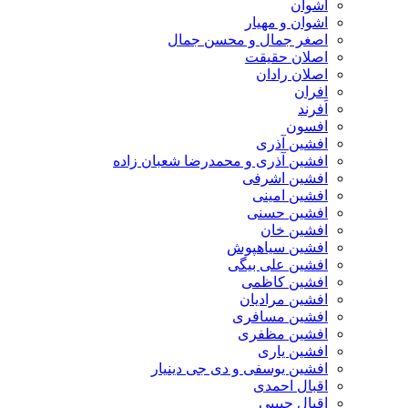
اشوان
اشوان و مهیار
اصغر جمال و محسن جمال
اصلان حقیقت
اصلان رادان
افران
اَفرند
افسون
افشین آذری
افشین آذری و محمدرضا شعبان زاده
افشین اشرفی
افشین امینی
افشین حسنی
افشین خان
افشین سیاهپوش
افشین علی بیگی
افشین کاظمی
افشین مرادیان
افشین مسافری
افشین مظفری
افشین یاری
افشین یوسفی و دی جی دینیار
اقبال احمدی
اقبال حبیبی