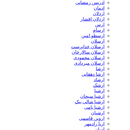
ادریس رمضانی
ادمان
اردلان
اردلان افشار
ارس
ارسام
ارسطو امین
ارسلان
ارسلان خداپرست
ارسلان سالارخان
ارسلان محمودی
ارسلان میردادی
ارشا
ارشا دهقانی
ارشاد
ارشک
ارشیا
ارشیا سبحان
ارشیا شالی بیک
ارشیا یامی
ارشیان
اروین قاسمی
اریا رادمهر
اِسان