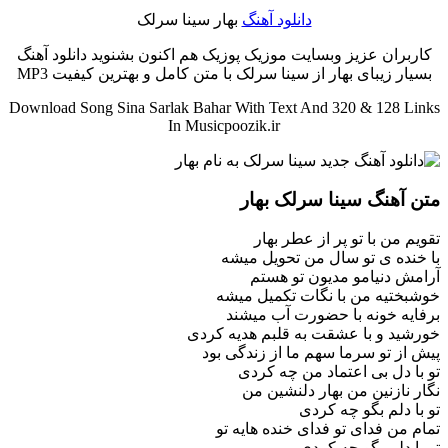
دانلود آهنگ
بهار سینا سرلک
کاربران عزیز وبسایت موزیک پوزیک هم اکنون بشنوید دانلود آهنگ
بسیار زیبای بهار از سینا سرلک با متن کامل و بهترین کیفیت MP3
Download Song Sina Sarlak Bahar With Text And 320 & 128 Links
In Musicpoozik.ir
متن آهنگ سینا سرلک بهار
تقویم من با تو پر از عطر بهار
با خنده ی تو سال من تحویل میشه
آرامش دنیامو مدیون تو هستم
خوشبختیه من با نگات تکمیل میشه
برفایه خونه با حضورت آب میشند
خورشید و با عشقت به قلبم هدیه کردی
پیش از تو سرما سهم ما از زندگی بود
تو با دل بی اعتماد من چه کردی
نگار نازنین من بهار دلنشین من
تو با دلم بگو چه کردی
تمام من فدای تو فدای خنده هایه تو
تو با دلم بگو چه کردی