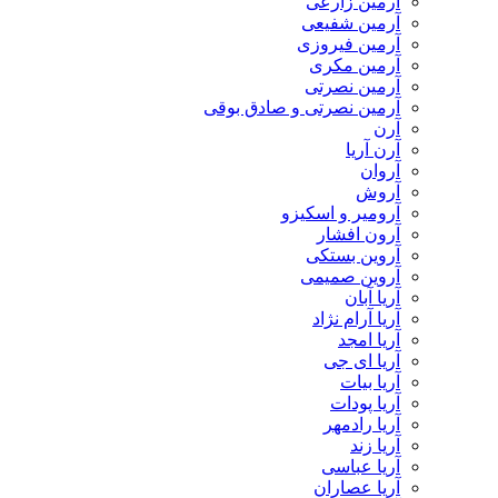
آرمین زارعی
آرمین شفیعی
آرمین فیروزی
آرمین مکری
آرمین نصرتی
آرمین نصرتی و صادق بوقی
آرن
آرن آریا
آروان
آروش
آرومیر و اسکیزو
آرون افشار
آروین بستکی
آروین صمیمی
آریا آبان
آریا آرام نژاد
آریا امجد
آریا ای جی
آریا بیات
آریا پودات
آریا رادمهر
آریا زند
آریا عباسی
آریا عصاران