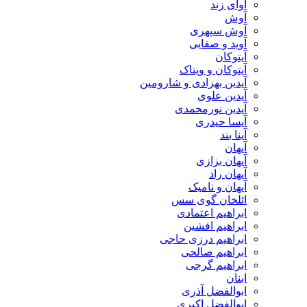
آوای زند
آوش
آوش سپهری
آوید و صفایی
آیتوکان
آیتوکان و ویناک
آیدین بهزادی و شارومین
آیدین علوی
آیدین نورمحمدی
آیسا حیدری
آینا بند
آیهان
آیهان بزازی
آیهان راد
آیهان و نامیک
ائلخان گوی سس
ابراهیم اعتمادی
ابراهیم افشین
ابراهیم درزی حاجی
ابراهیم صالحی
ابراهیم گرجی
ابنان
ابوالفضل آذری
ابوالفضل اکبری