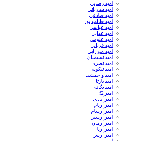
امید رضایی
امید ساربانی
امید صادقی
امید طالب پور
امید عباسی
امید عقابی
امید علومی
امید قربانی
امید میرزایی
امید نسیمیان
امید نصری
امید نیکویه
امید و جمشید
امید یارتا
امید یگانه
امیر f2
امیر آبادی
امیر آرتام
امیر آرسام
امیر آرسین
امیر آرمان
امیر آریا
امیر آریس
امیر آرین