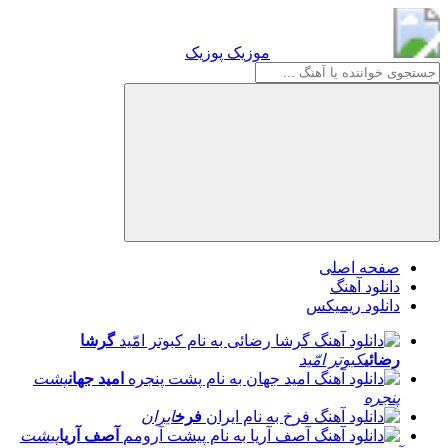
موزیک پوزیک
موزیک پوزیک
صفحه اصلی
دانلود آهنگ
دانلود ریمیکس
گرشا
رضائی
کبوتر امّید
امید جهان
پشت
پنجره
فرخ
ایران
آصف آریا
پیشت