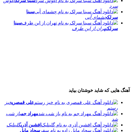
سینا سرلک
آغوش
سرد
سینا
سرلک
چشمای آبی
سینا
سرلک
تهران از این طرف
آهنگ هایی که شاید خوشتان بیاید
علی قمصری
خیز
رستم
مهراد جم
باز شب
شد
افشین آذری
گلینلیک
سجاد مایل