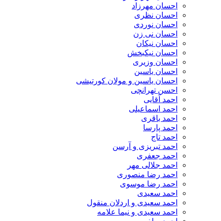
احسان مهرزاد
احسان نظری
احسان نوردی
احسان نی زن
احسان نیکان
احسان نیکبخش
احسان وزیری
احسان یاسین
احسان یاسین و مولان کورتیشی
احسن تهرانچی
احمد آقایی
احمد اسماعیلی
احمد باقری
احمد پارسا
احمد تاج
احمد تبریزی و آرسن
احمد جعفری
احمد جلالی مهر
احمد رضا منصوری
احمد رضا موسوی
احمد سعیدی
احمد سعیدی و اردلان منقول
احمد سعیدی و نیما علامه