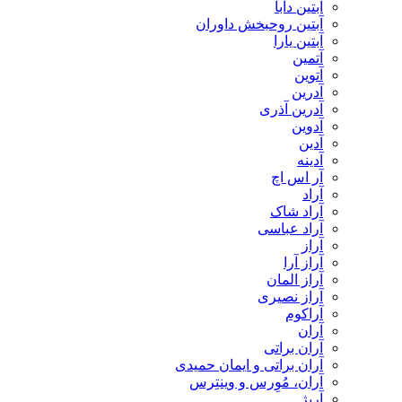
آبتین دابا
آبتین روحبخش داوران
آبتین یارا
آتمین
آتوین
آدرین
آدرین آذری
آدوین
آدین
آدینه
آر اس اچ
آراد
آراد شاک
آراد عباسی
آراز
آراز آرا
آراز المان
آراز نصیری
آراکوم
آران
آران براتی
آران براتی و ایمان حمیدی
آران، مُوِرس و وینتِرس
آرپژ