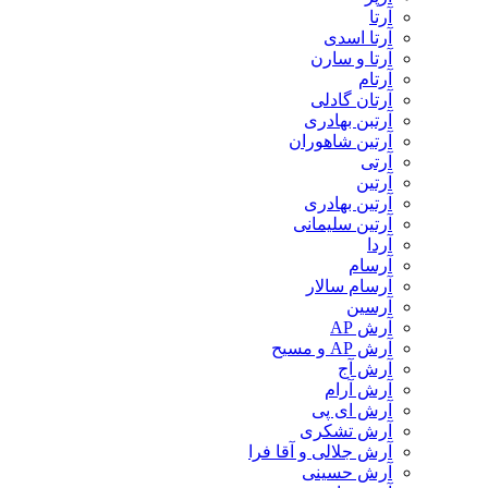
آرتا
آرتا اسدی
آرتا و سارن
آرتام
آرتان گادلی
آرتبن بهادری
آرتين شاهوران
آرتی
آرتین
آرتین بهادری
آرتین سلیمانی
آردا
آرسام
آرسام سالار
آرسین
آرش AP
آرش AP و مسیح
آرش آج
آرش آرام
آرش ای پی
آرش تشکری
آرش جلالی و آقا فرا
آرش حسینی