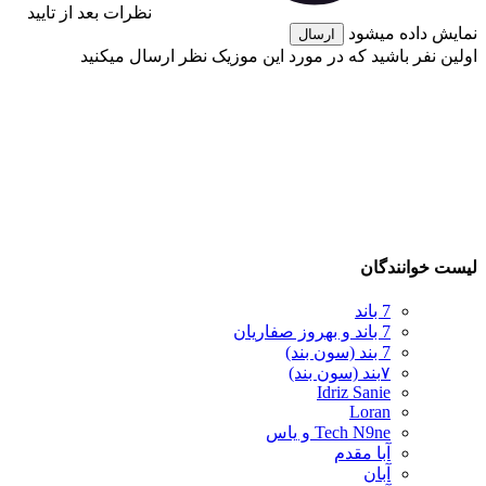
نظرات بعد از تایید
نمایش داده میشود
ارسال
اولین نفر باشید که در مورد این موزیک نظر ارسال میکنید
لیست خوانندگان
7 باند
7 باند و بهروز صفاریان
7 بند (سون بند)
۷بند (سون بند)
Idriz Sanie
Loran
Tech N9ne و یاس
آبا مقدم
آبان