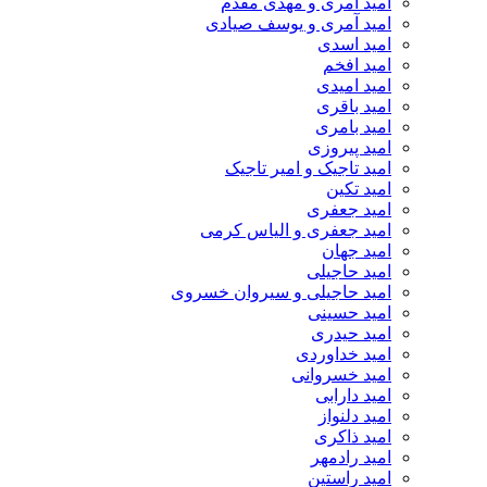
امید آمری و مهدی مقدم
امید آمری و یوسف صیادی
امید اسدی
امید افخم
امید امیدی
امید باقری
امید بامری
امید پیروزی
امید تاجیک و امیر تاجیک
امید تکین
امید جعفری
امید جعفری و الیاس کرمی
امید جهان
امید حاجیلی
امید حاجیلی و سیروان خسروی
امید حسینی
امید حیدری
امید خداوردی
امید خسروانی
امید دارابی
امید دلنواز
امید ذاکری
امید رادمهر
امید راستین