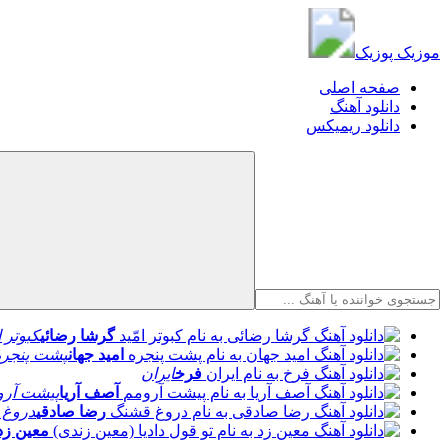
موزیک پوزیک
موزیک پوزیک
صفحه اصلی
دانلود آهنگ
دانلود ریمیکس
گرشا رضائی
کبوتر ا
امید جهان
پشت پنجره
فرخ
ایران
آصف آریا
پیشت آرو
رضا صادقی
دروغ 
معین زد