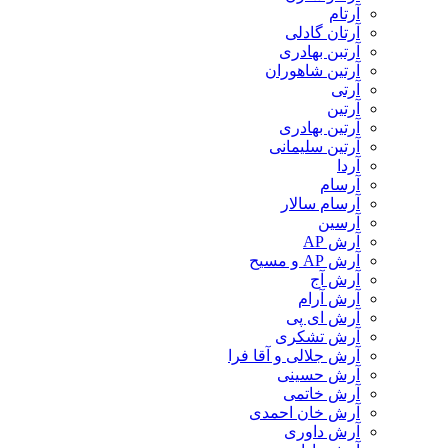
آرتام
آرتان گادلی
آرتبن بهادری
آرتين شاهوران
آرتی
آرتین
آرتین بهادری
آرتین سلیمانی
آردا
آرسام
آرسام سالار
آرسین
آرش AP
آرش AP و مسیح
آرش آج
آرش آرام
آرش ای پی
آرش تشکری
آرش جلالی و آقا فرا
آرش حسینی
آرش خاتمی
آرش خان احمدی
آرش داوری