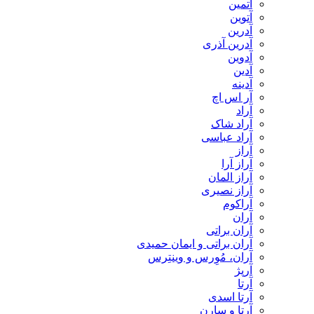
آتمین
آتوین
آدرین
آدرین آذری
آدوین
آدین
آدینه
آر اس اچ
آراد
آراد شاک
آراد عباسی
آراز
آراز آرا
آراز المان
آراز نصیری
آراکوم
آران
آران براتی
آران براتی و ایمان حمیدی
آران، مُوِرس و وینتِرس
آرپژ
آرتا
آرتا اسدی
آرتا و سارن