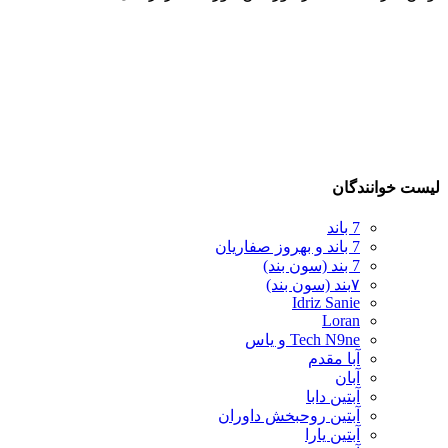
لیست خوانندگان
7 باند
7 باند و بهروز صفاریان
7 بند (سون بند)
۷بند (سون بند)
Idriz Sanie
Loran
Tech N9ne و یاس
آبا مقدم
آبان
آبتین دابا
آبتین روحبخش داوران
آبتین یارا