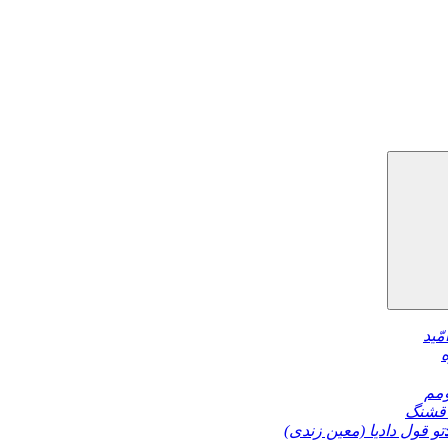
مّید
مم
قشنگ
تو قول دادیا (معین زندی)