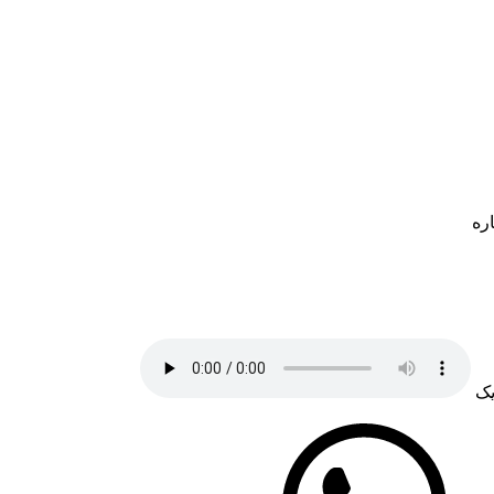
اره
یک