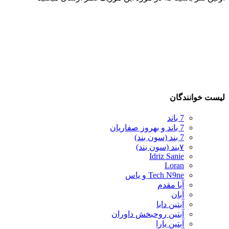
لیست خوانندگان
7 باند
7 باند و بهروز صفاریان
7 بند (سون بند)
۷بند (سون بند)
Idriz Sanie
Loran
Tech N9ne و یاس
آبا مقدم
آبان
آبتین دابا
آبتین روحبخش داوران
آبتین یارا