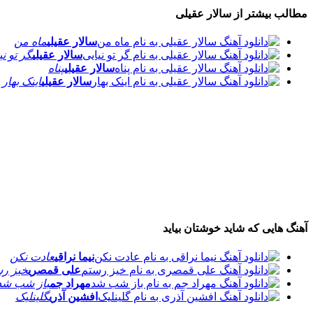
مطالب بیشتر از
سالار عقیلی
سالار عقیلی
ماه من
سالار عقیلی
گر تو نی
سالار عقیلی
پناه
سالار عقیلی
اینک بهار
آهنگ هایی که شاید خوشتان بیاید
نیما نراقی
عادت نکن
علی قمصری
خیز ر
مهراد جم
باز شب شد
افشین آذری
گلینلیک