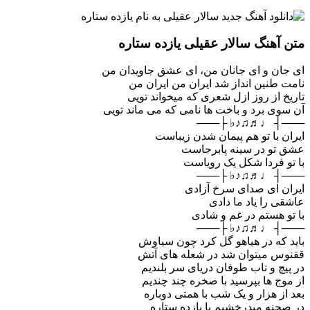
متن آهنگ سالار عقیلی یازده ستاره
ای جان و ای جانان من، ای عشق جاویدان من
نامت طنین انداز شد ایران من ایران من
تاریخ از روز ازل شعری که میخواند تویی
آن سوی برد و باخت ها نامی که می ماند تویی
───┤ ♩♬♫♪♭ ├───
ایران با تو هم پیمان شدن زیباست
عشق تو در سینه پابرجاست
با تو فردا شکل یک رویاست
───┤ ♩♬♫♪♭ ├───
ایران ای صدای سرخ آزادی
عاشقی را یاد ما دادی
با تو هستم در غم و شادی
───┤ ♩♬♫♪♭ ├───
باید که در هیاهو گل کرد چون سیاوش
ققنوس میتوان شد در شعله های آتش
در پیچ و تاب طوفان دریای سر بلندیم
از موج ها بپرسید با صخره چند چندیم
بعد از هزار و یک شب با همتی دوباره
در صحنه میدرخشیم با یازده ستاره