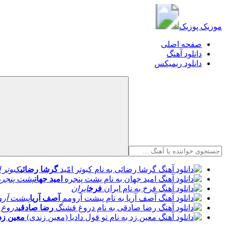
موزیک پوزیک
موزیک پوزیک
صفحه اصلی
دانلود آهنگ
دانلود ریمیکس
گرشا رضائی
کبوتر ا
امید جهان
پشت پنجره
فرخ
ایران
آصف آریا
پیشت آرو
رضا صادقی
دروغ 
معین زد