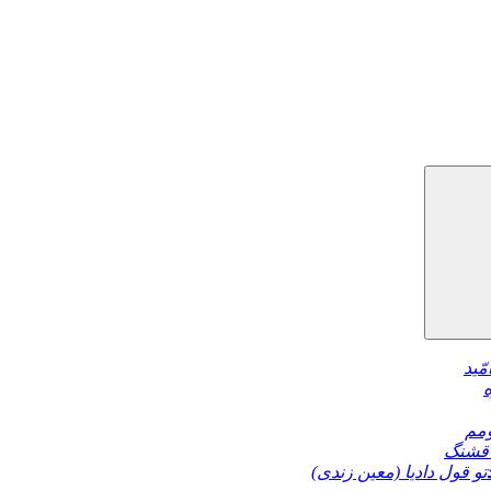
مّید
مم
قشنگ
تو قول دادیا (معین زندی)