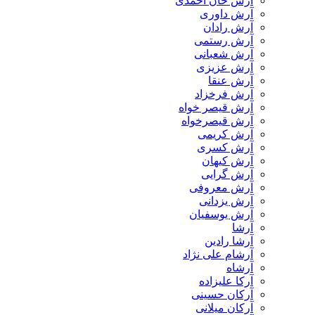
آرش خان احمدی
آرش داوری
آرش رادان
آرش رستمى
آرش شعبانی
آرش عزیزی
آرش عنقا
آرش فرخزاد
آرش قیصر خواه
آرش قیصرخواه
آرش کریمی
آرش کسری
آرش کیهان
آرش گرایی
آرش معروفی
آرش یزدانی
آرش یوسفیان
آرشا
آرشا رادین
آرشام علی نژاد
آرشاه
آرکا علیزاده
آرکان حسینی
آرکان میلانی