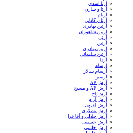
آرتا اسدی
آرتا و سارن
آرتام
آرتان گادلی
آرتبن بهادری
آرتين شاهوران
آرتی
آرتین
آرتین بهادری
آرتین سلیمانی
آردا
آرسام
آرسام سالار
آرسین
آرش AP
آرش AP و مسیح
آرش آج
آرش آرام
آرش ای پی
آرش تشکری
آرش جلالی و آقا فرا
آرش حسینی
آرش خاتمی