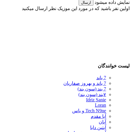
نمایش داده میشود
ارسال
اولین نفر باشید که در مورد این موزیک نظر ارسال میکنید
لیست خوانندگان
7 باند
7 باند و بهروز صفاریان
7 بند (سون بند)
۷بند (سون بند)
Idriz Sanie
Loran
Tech N9ne و یاس
آبا مقدم
آبان
آبتین دابا