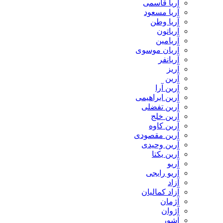
آریا قاسمی
آریا مسعود
آریا وطن
آریاتون
آریامین
آریان موسوی
آریانفر
آریز
آرین
آرین آرا
آرین ابراهیمی
آرین تفضلی
آرین خلج
آرین کاوه
آرین مقصودی
آرین وحیدی
آرین یکتا
آریو
آریو رایجی
آزاد
آزاد کمالیان
آژمان
آژوان
آشور