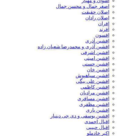
اشوان و مهیار
اصغر جمال و محسن جمال
اصلان حقیقت
اصلان رادان
افران
اَفرند
افسون
افشین آذری
افشین آذری و محمدرضا شعبان زاده
افشین اشرفی
افشین امینی
افشین حسنی
افشین خان
افشین سیاهپوش
افشین علی بیگی
افشین کاظمی
افشین مرادیان
افشین مسافری
افشین مظفری
افشین یاری
افشین یوسفی و دی جی دینیار
اقبال احمدی
اقبال حبیبی
اکبر خادملو