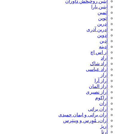
آبتین روحبخش داوران
آبتین یارا
آتمین
آتوین
آدرین
آدرین آذری
آدوین
آدین
آدینه
آر اس اچ
آراد
آراد شاک
آراد عباسی
آراز
آراز آرا
آراز المان
آراز نصیری
آراکوم
آران
آران براتی
آران براتی و ایمان حمیدی
آران، مُوِرس و وینتِرس
آرپژ
آرتا