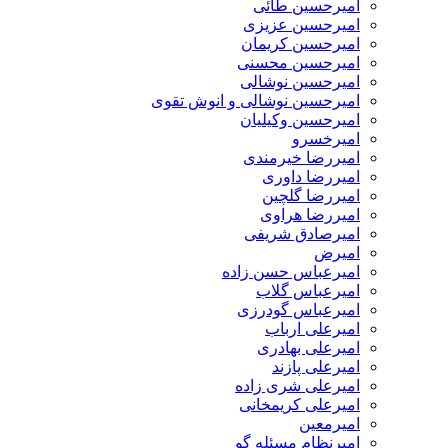
امیرحسین طائی
امیرحسین عزیزی
امیرحسین کریمان
امیرحسین محسنی
امیرحسین نوشالی
امیرحسین نوشالی و انوش تقوی
امیرحسین وکیلیان
امیرخسرو
امیررضا خیرمندی
امیررضا داوری
امیررضا گلچین
امیررضا هراوی
امیرصادق شریفی
امیرض
امیرعباس حسن زاده
امیرعباس گلاب
امیرعباس گودرزی
امیرعلی ارباب
امیرعلی بهادری
امیرعلی پازند
امیرعلی شری زاده
امیرعلی کریمخانی
امیرمعین
امیرنظام مسئله گو