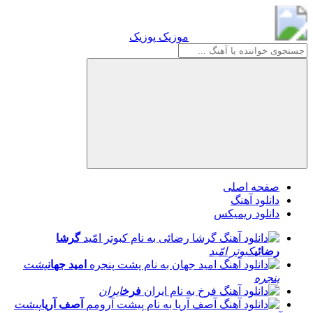
موزیک پوزیک
موزیک پوزیک
صفحه اصلی
دانلود آهنگ
دانلود ریمیکس
گرشا
رضائی
کبوتر امّید
امید جهان
پشت
پنجره
فرخ
ایران
آصف آریا
پیشت