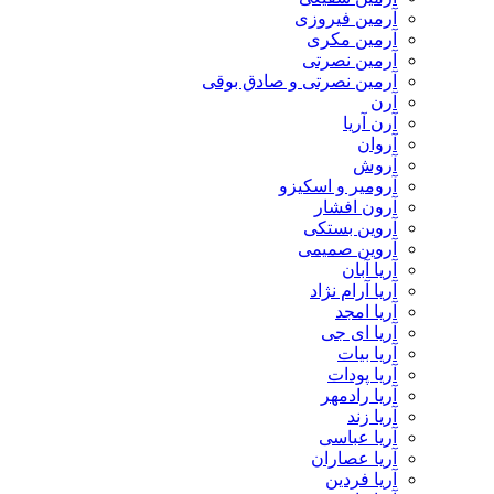
آرمین فیروزی
آرمین مکری
آرمین نصرتی
آرمین نصرتی و صادق بوقی
آرن
آرن آریا
آروان
آروش
آرومیر و اسکیزو
آرون افشار
آروین بستکی
آروین صمیمی
آریا آبان
آریا آرام نژاد
آریا امجد
آریا ای جی
آریا بیات
آریا پودات
آریا رادمهر
آریا زند
آریا عباسی
آریا عصاران
آریا فردین