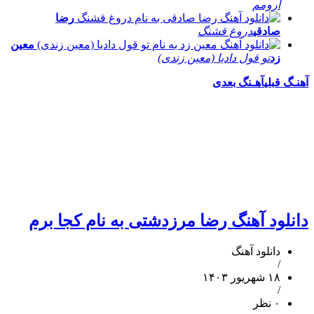
آرومم
رضا
صادقی
دروغ قشنگ
معین
زد
تو قول دادیا (معین زندی)
آهنـگ قبلی
آهـنگ بعدی
دانلود آهنگ رضا مرزدشتی به نام کجا برم
دانلود آهنگ
/
۱۸ شهریور ۱۴۰۳
/
۰ نظر