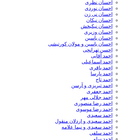
احسان نظری
احسان نوردی
احسان نی زن
احسان نیکان
احسان نیکبخش
احسان وزیری
احسان یاسین
احسان یاسین و مولان کورتیشی
احسن تهرانچی
احمد آقایی
احمد اسماعیلی
احمد باقری
احمد پارسا
احمد تاج
احمد تبریزی و آرسن
احمد جعفری
احمد جلالی مهر
احمد رضا منصوری
احمد رضا موسوی
احمد سعیدی
احمد سعیدی و اردلان منقول
احمد سعیدی و نیما علامه
احمد سلفی
احمد سلو