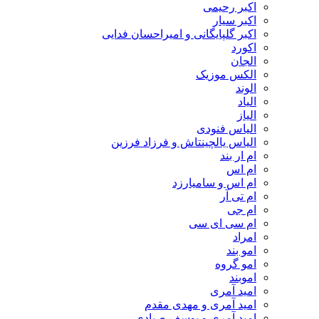
اکبر رحیمی
اکبر سیار
اکبر گلپایگانی و امیراحسان فدایی
اکورد
الجان
الکس موزیک
الوند
الیاد
الیاز
الیاس فنودی
الیاس یالچینتاش و فرزاد فرزین
ام‌ ار بند
ام اس
ام اس و سامیارزد
ام تی آر
ام جی
ام سی ای سی
امراد
امو بند
امو گروه
اموبند
امید آمری
امید آمری و مهدی مقدم
امید آمری و یوسف صیادی