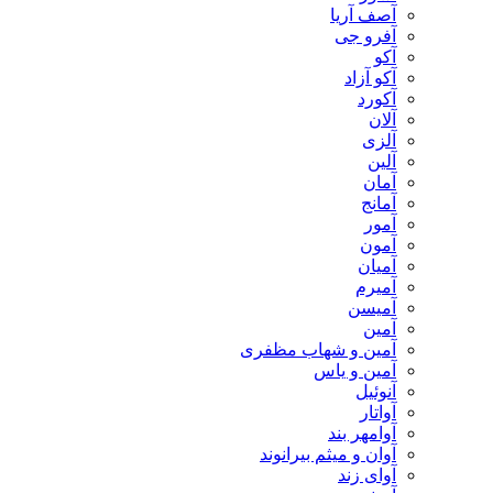
آصف آریا
آفرو جی
آکو
آکو آزاد
آکورد
آلان
آلزی
آلین
آمان
آمانج
آمور
آمون
آمیان
آمیرم
آمیسن
آمین
آمین و شهاب مظفری
آمین و یاس
آنوئیل
آواتار
آوامهر بند
آوان و میثم بیرانوند
آوای زند