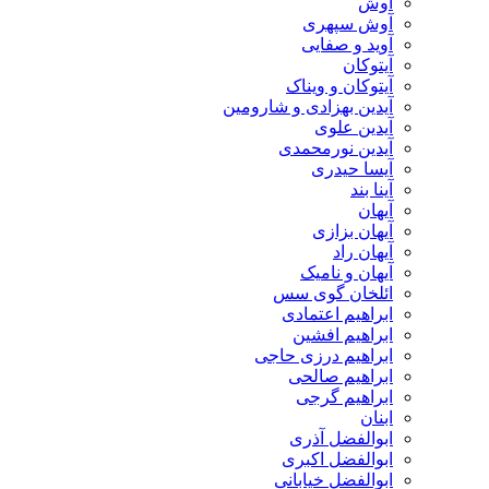
آوش
آوش سپهری
آوید و صفایی
آیتوکان
آیتوکان و ویناک
آیدین بهزادی و شارومین
آیدین علوی
آیدین نورمحمدی
آیسا حیدری
آینا بند
آیهان
آیهان بزازی
آیهان راد
آیهان و نامیک
ائلخان گوی سس
ابراهیم اعتمادی
ابراهیم افشین
ابراهیم درزی حاجی
ابراهیم صالحی
ابراهیم گرجی
ابنان
ابوالفضل آذری
ابوالفضل اکبری
ابوالفضل خیابانی