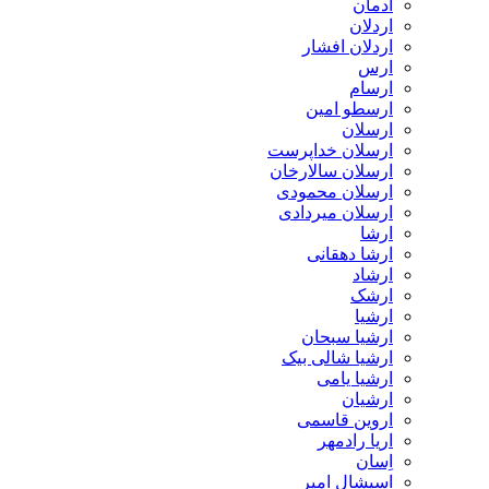
ادمان
اردلان
اردلان افشار
ارس
ارسام
ارسطو امین
ارسلان
ارسلان خداپرست
ارسلان سالارخان
ارسلان محمودی
ارسلان میردادی
ارشا
ارشا دهقانی
ارشاد
ارشک
ارشیا
ارشیا سبحان
ارشیا شالی بیک
ارشیا یامی
ارشیان
اروین قاسمی
اریا رادمهر
اِسان
اسپشال امیر