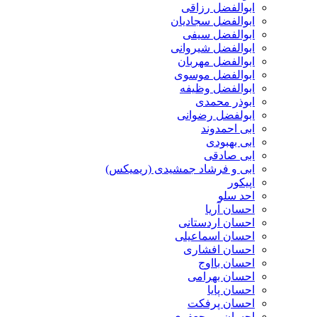
ابوالفضل رزاقی
ابوالفضل سجادیان
ابوالفضل سیفی
ابوالفضل شیروانی
ابوالفضل مهربان
ابوالفضل موسوی
ابوالفضل وظیفه
ابوذر محمدی
ابولفضل رضوانی
ابی احمدوند
ابی بهبودی
ابی صادقی
ابی و فرشاد جمشیدی (ریمیکس)
اپیکور
احد سلو
احسان آریا
احسان اردستانی
احسان اسماعیلی
احسان افشاری
احسان بااوج
احسان بهرامی
احسان پایا
احسان پرفکت
احسان پورجعفری