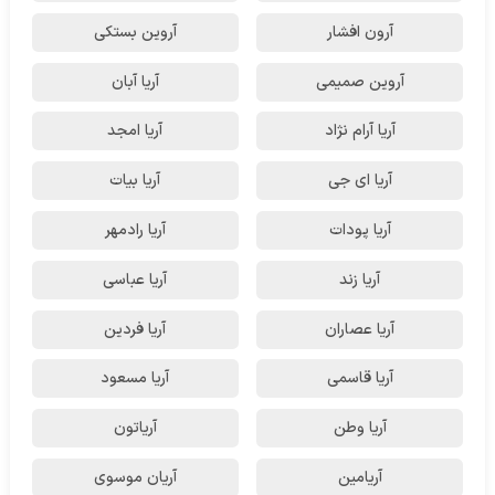
آرون افشار
آروین بستکی
آروین صمیمی
آریا آبان
آریا آرام نژاد
آریا امجد
آریا ای جی
آریا بیات
آریا پودات
آریا رادمهر
آریا زند
آریا عباسی
آریا عصاران
آریا فردین
آریا قاسمی
آریا مسعود
آریا وطن
آریاتون
آریامین
آریان موسوی