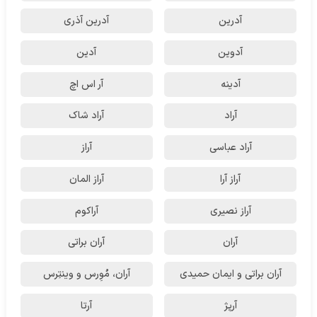
آدرین
آدرین آذری
آدوین
آدین
آدینه
آر اس اچ
آراد
آراد شاک
آراد عباسی
آراز
آراز آرا
آراز المان
آراز نصیری
آراکوم
آران
آران براتی
آران براتی و ایمان حمیدی
آران، مُوِرس و وینتِرس
آرپژ
آرتا