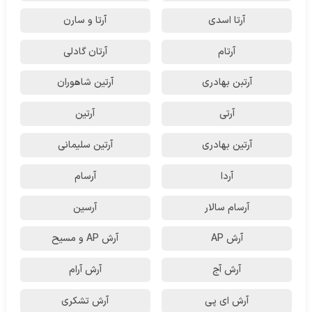
آرتا اسدی
آرتا و سارن
آرتام
آرتان گادلی
آرتبن بهادری
آرتين شاهوران
آرتی
آرتین
آرتین بهادری
آرتین سلیمانی
آردا
آرسام
آرسام سالار
آرسین
آرش AP
آرش AP و مسیح
آرش آج
آرش آرام
آرش ای پی
آرش تشکری