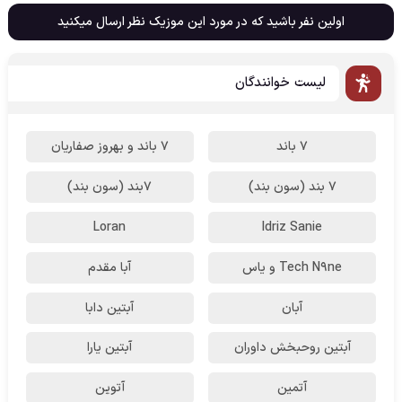
اولین نفر باشید که در مورد این موزیک نظر ارسال میکنید
لیست خوانندگان
7 باند
7 باند و بهروز صفاریان
7 بند (سون بند)
۷بند (سون بند)
Loran
Idriz Sanie
Tech N9ne و یاس
آبا مقدم
آبان
آبتین دابا
آبتین روحبخش داوران
آبتین یارا
آتمین
آتوین