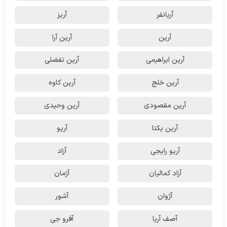
آریانفر
آریز
آرین
آرین آرا
آرین ابراهیمی
آرین تفضلی
آرین خلج
آرین کاوه
آرین مقصودی
آرین وحیدی
آرین یکتا
آریو
آریو رایجی
آزاد
آزاد کمالیان
آژمان
آژوان
آشور
آصف آریا
آفرو جی